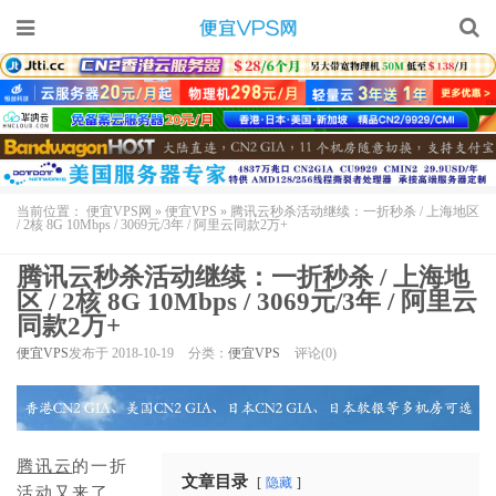
当前位置：
便宜VPS网
»
便宜VPS
»
腾讯云秒杀活动继续：一折秒杀 / 上海地区
/ 2核 8G 10Mbps / 3069元/3年 / 阿里云同款2万+
腾讯云秒杀活动继续：一折秒杀 / 上海地
区 / 2核 8G 10Mbps / 3069元/3年 / 阿里云
同款2万+
便宜VPS
发布于 2018-10-19
分类：
便宜VPS
评论(0)
腾讯云
的一折
文章目录
隐藏
活动又来了，