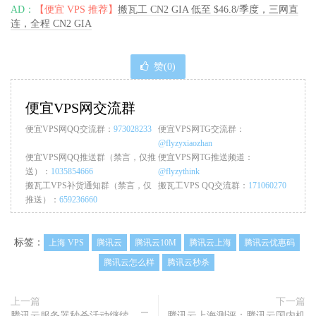
AD：
【便宜 VPS 推荐】
搬瓦工 CN2 GIA 低至 $46.8/季度，三网直
连，全程 CN2 GIA
赞(
0
)
便宜VPS网交流群
便宜VPS网QQ交流群：
973028233
便宜VPS网TG交流群：
@flyzyxiaozhan
便宜VPS网QQ推送群（禁言，仅推
便宜VPS网TG推送频道：
送）：
1035854666
@flyzythink
搬瓦工VPS补货通知群（禁言，仅
搬瓦工VPS QQ交流群：
171060270
推送）：
659236660
标签：
上海 VPS
腾讯云
腾讯云10M
腾讯云上海
腾讯云优惠码
腾讯云怎么样
腾讯云秒杀
上一篇
下一篇
腾讯云服务器秒杀活动继续 – 二
腾讯云上海测评：腾讯云国内机