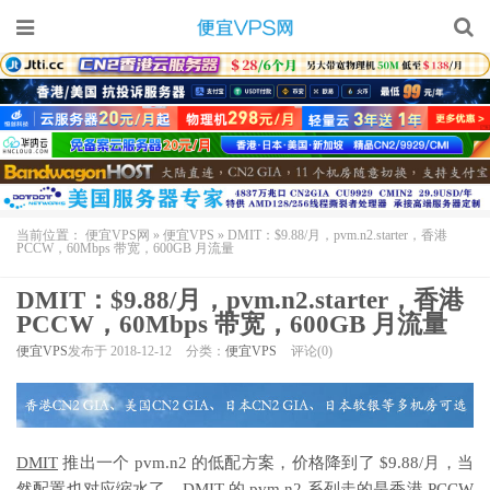
当前位置：
便宜VPS网
»
便宜VPS
»
DMIT：$9.88/月，pvm.n2.starter，香港
PCCW，60Mbps 带宽，600GB 月流量
DMIT：$9.88/月，pvm.n2.starter，香港
PCCW，60Mbps 带宽，600GB 月流量
便宜VPS
发布于 2018-12-12
分类：
便宜VPS
评论(0)
DMIT
推出一个 pvm.n2 的低配方案，价格降到了 $9.88/月，当
然配置也对应缩水了。DMIT 的 pvm.n2 系列走的是
香港 PCCW