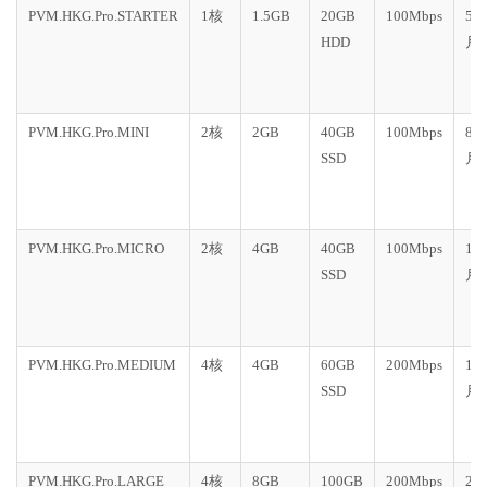
PVM.HKG.Pro.STARTER
1核
1.5GB
20GB
100Mbps
50
HDD
月
PVM.HKG.Pro.MINI
2核
2GB
40GB
100Mbps
80
SSD
月
PVM.HKG.Pro.MICRO
2核
4GB
40GB
100Mbps
10
SSD
月
PVM.HKG.Pro.MEDIUM
4核
4GB
60GB
200Mbps
15
SSD
月
PVM.HKG.Pro.LARGE
4核
8GB
100GB
200Mbps
20