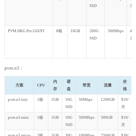
SSD
月
PVM.HKG.Pro.GIANT
8核
16GB
200G
500Mbps
40
SSD
月
pvm.n3：
内
硬
价
方案
CPU
带宽
流量
存
盘
格
pvm.n3.tiny
1核
1GB
10G
50Mbps
1200GB
$19/
SSD
月
pvm.n3.mini
1核
1GB
10G
500Mbps
500GB
$19/
SSD
月
pvm.n3.micro
2核
2GB
30G
100Mbps
2500GB
$39/