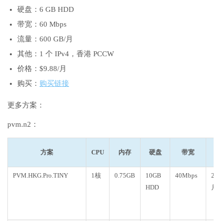
硬盘：6 GB HDD
带宽：60 Mbps
流量：600 GB/月
其他：1 个 IPv4，香港 PCCW
价格：$9.88/月
购买：
购买链接
更多方案：
pvm.n2：
方案
CPU
内存
硬盘
带宽
PVM.HKG.Pro.TINY
1核
0.75GB
10GB
40Mbps
20
HDD
月