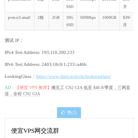
SSD
月
pvm.n3.small
2核
2GB
30G
500Mbps
1000GB
$39/
SSD
月
测试 IP：
IPv4 Test Address: 193.110.200.233
IPv6 Test Address: 2403:18c0:1:233::a46b
LookingGlass：
https://www.dmit.io/tools/lookingglass/
AD：
【便宜 VPS 推荐】
搬瓦工 CN2 GIA 低至 $46.8/季度，三网直
连，全程 CN2 GIA
赞(
2
)
便宜VPS网交流群