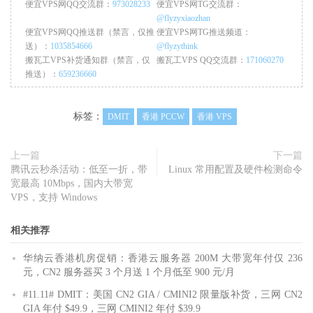
便宜VPS网QQ交流群：
973028233
便宜VPS网TG交流群：
@flyzyxiaozhan
便宜VPS网QQ推送群（禁言，仅推
便宜VPS网TG推送频道：
送）：
1035854666
@flyzythink
搬瓦工VPS补货通知群（禁言，仅
搬瓦工VPS QQ交流群：
171060270
推送）：
659236660
标签：
DMIT
香港 PCCW
香港 VPS
上一篇
下一篇
腾讯云秒杀活动：低至一折，带
Linux 常用配置及硬件检测命令
宽最高 10Mbps，国内大带宽
VPS，支持 Windows
相关推荐
华纳云香港机房促销：香港云服务器 200M 大带宽年付仅 236
元，CN2 服务器买 3 个月送 1 个月低至 900 元/月
#11.11# DMIT：美国 CN2 GIA / CMINI2 限量版补货，三网 CN2
GIA 年付 $49.9，三网 CMINI2 年付 $39.9