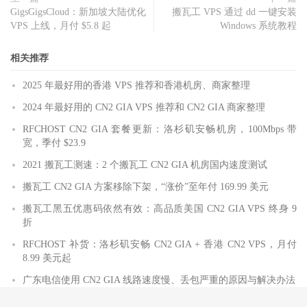
GigsGigsCloud：新加坡大陆优化
搬瓦工 VPS 通过 dd 一键安装
traceroute to 
183.221
.
253.100
(
183.221
.
253.100
),
30
 hops ma
VPS 上线，月付 $5.8 起
Windows 系统教程
1
10.100
.
0.1
0.31
 ms  
*
  LAN 
Address
2
10.8
.
0.9
1.21
 ms  
*
  LAN 
Address
3
118.184
.
22.61
1.31
 ms  
*
China
51idc
.
com

相关推荐
4
59.43
.
182.106
160.52
 ms  
*
China
Guangdong
Guangzhou
5
*
2025 年最好用的香港 VPS 推荐和香港机房、商家整理
6
59.43
.
130.121
162.46
 ms  
*
China
Guangdong
Guangzhou
2024 年最好用的 CN2 GIA VPS 推荐和 CN2 GIA 商家整理
7
59.43
.
80.118
157.49
 ms  
*
China
Guangdong
Guangzhou
C
8
202.97
.
36.226
181.41
 ms  AS4134  
China
Sichuan
Chengdu
RFCHOST CN2 GIA 套餐更新：洛杉矶安畅机房，100Mbps 带
9
*
宽，季付 $23.9
10
221.183
.
15.165
197.31
 ms  AS9808  
China
Sichuan
Chengd
11
2021 搬瓦工测速：2 个搬瓦工 CN2 GIA 机房国内速度测试
221.176
.
20.149
199.51
 ms  AS9808  
China
Sichuan
Chengd
12
221.183
.
19.42
204.26
 ms  AS9808  
China
Sichuan
Chengdu
搬瓦工 CN2 GIA 方案移除下架，“涨价”至年付 169.99 美元
13
183.221
.
32.30
198.54
 ms  AS9808  
China
Sichuan
Chengdu
14
223.87
.
85.62
205.44
 ms  AS9808  
China
Sichuan
Chengdu
搬瓦工黑五优惠码依然有效：高品质美国 CN2 GIA VPS 终身 9
15
183.221
.
253.100
195.10
 ms  AS9808  
China
Sichuan
Cheng
折
RFCHOST 补货：洛杉矶安畅 CN2 GIA + 香港 CN2 VPS，月付
-----------------------------------------------------------
8.99 美元起
成都教育网
traceroute to 
202.112
.
14.151
(
202.112
.
14.151
),
30
 hops max
,
广东电信使用 CN2 GIA 线路速度慢、丢包严重的原因与解决办法
1
10.100
.
0.1
0.32
 ms  
*
  LAN 
Address
2
10.8
.
0.9
5.52
 ms  
*
  LAN 
Address