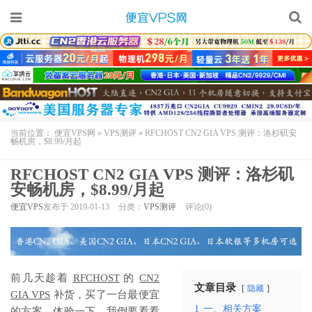
当前位置：
便宜VPS网
»
VPS测评
»
RFCHOST CN2 GIA VPS 测评：洛杉矶安
畅机房，$8.99/月起
RFCHOST CN2 GIA VPS 测评：洛杉矶
安畅机房，$8.99/月起
便宜VPS
发布于 2019-01-13
分类：
VPS测评
评论(0)
前几天趁着
RFCHOST
的
CN2
文章目录
隐藏
GIA VPS
补货，买了一台最便宜
1
一、相关方案
的方案，体验一下，我倒要看看