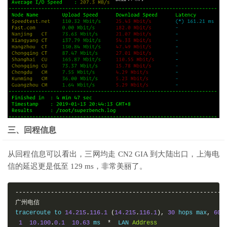
三、回程信息
从回程信息可以看出，三网均走 CN2 GIA 到大陆出口，上海电
信的延迟更是低至 129 ms，非常美丽了。
-----------------------------------------------------------
广州电信
traceroute to 
14.215
.
116.1
(
14.215
.
116.1
),
30
 hops max
,
60
1
10.100
.
0.1
10.63
 ms  
*
  LAN 
Address