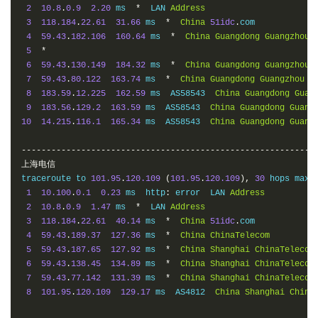
2
10.8
.
0.9
2.20
 ms  
*
  LAN 
Address
3
118.184
.
22.61
31.66
 ms  
*
China
51idc
.
com

4
59.43
.
182.106
160.64
 ms  
*
China
Guangdong
Guangzhou
5
*
6
59.43
.
130.149
184.32
 ms  
*
China
Guangdong
Guangzhou
7
59.43
.
80.122
163.74
 ms  
*
China
Guangdong
Guangzhou
C
8
183.59
.
12.225
162.59
 ms  AS58543  
China
Guangdong
Guan
9
183.56
.
129.2
163.59
 ms  AS58543  
China
Guangdong
Guang
10
14.215
.
116.1
165.34
 ms  AS58543  
China
Guangdong
Guang
-----------------------------------------------------------
上海电信
traceroute to 
101.95
.
120.109
(
101.95
.
120.109
),
30
 hops max
,
1
10.100
.
0.1
0.23
 ms  http
:
 error  LAN 
Address
2
10.8
.
0.9
1.47
 ms  
*
  LAN 
Address
3
118.184
.
22.61
40.14
 ms  
*
China
51idc
.
com

4
59.43
.
189.37
127.36
 ms  
*
China
ChinaTelecom
5
59.43
.
187.65
127.92
 ms  
*
China
Shanghai
ChinaTelecom
6
59.43
.
138.45
134.89
 ms  
*
China
Shanghai
ChinaTelecom
7
59.43
.
77.142
131.39
 ms  
*
China
Shanghai
ChinaTelecom
8
101.95
.
120.109
129.17
 ms  AS4812  
China
Shanghai
China