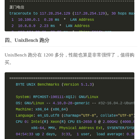
-----------------------------------------------------------
厦门电信
traceroute to 
117.28
.
254.129
(
117.28
.
254.129
),
30
 hops max
,
1
10.100
.
0.1
0.28
 ms  
*
  LAN 
Address
2
10.8
.
0.9
2.23
 ms  
*
  LAN 
Address
3
118.184
.
22.61
39.25
 ms  
*
China
51idc
.
com

4
59.43
.
182.106
160.59
 ms  
*
China
Guangdong
Guangzhou
四、UnixBench 跑分
5
59.43
.
187.145
159.84
 ms  
*
China
Guangdong
Guangzhou
6
59.43
.
130.161
218.00
 ms  
*
China
Guangdong
Guangzhou
UnixBench 跑分在 1200 多分，性能也算是非常强悍了，值得购
7
59.43
.
143.2
170.87
 ms  
*
China
ChinaTelecom
买。
8
27.159
.
81.246
165.90
 ms  AS133775  
China
Fujian
Xiamen
9
*
10
117.25
.
141.106
170.01
 ms  AS133775  
China
Fujian
Xiame
===========================================================
11
*
   BYTE UNIX 
Benchmarks
(
Version
5.1
.
3
)
12
117.28
.
254.129
173.99
 ms  AS133775  
China
Fujian
Xiame
System
:
 RFCHOST
-
190111
-
XQIJ
:
 GNU
/
Linux
-----------------------------------------------------------
   OS
:
 GNU
/
Linux
--
4.10
.
0
-
28
-
generic 
--
#32~16.04.2-Ubuntu
重庆联通
Machine
:
 x86_64 
(
x86_64
)
traceroute to 
113.207
.
32.65
(
113.207
.
32.65
),
30
 hops max
,
6
Language
:
 en_US
.
utf8 
(
charmap
=
"UTF-8"
,
 collate
=
"UTF-8"
)
1
10.100
.
0.1
0.25
 ms  
*
  LAN 
Address
   CPU 
0
:
Intel
(
R
)
Xeon
(
R
)
 CPU E5
-
2650
0
@
2.00GHz
(
4000.0
 
2
10.8
.
0.9
1.09
 ms  
*
  LAN 
Address
          x86
-
64
,
 MMX
,
Physical
Address
Ext
,
 SYSENTER
/
SYSEX
3
118.184
.
22.61
1.27
 ms  http
:
 error  
China
51idc
.
com

04
:
54
:
33
 up 
2
 days
,
3
:
33
,
1
 user
,
  load average
:
0.38
,
4
59.43
.
182.106
160.65
 ms  
*
China
Guangdong
Guangzhou