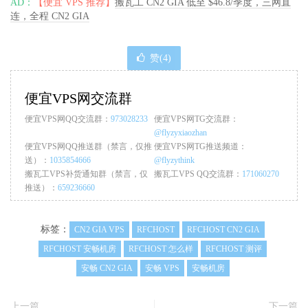
AD：
【便宜 VPS 推荐】
搬瓦工 CN2 GIA 低至 $46.8/季度，三网直
12
119.7
.
220.218
202.08
 ms  AS4837  
China
Sichuan
Chengdu
File
Copy
256
 bufsize 
500
 maxblocks            
1655.0
2
连，全程 CN2 GIA
13
119.6
.
6.6
195.92
 ms  http
:
 error  http
:
 error

File
Copy
4096
 bufsize 
8000
 maxblocks          
5800.0
17
Pipe
Throughput
12440.0
15
-----------------------------------------------------------
Pipe
-
based 
Context
Switching
4000.0
2
赞(
4
)
上海移动
Process
Creation
126.0
traceroute to 
183.192
.
160.3
(
183.192
.
160.3
),
30
 hops max
,
6
Shell
Scripts
(
1
 concurrent
)
42.4
1
10.100
.
0.1
0.26
 ms  
*
  LAN 
Address
Shell
Scripts
(
8
 concurrent
)
6.0
便宜VPS网交流群
2
10.8
.
0.9
1.18
 ms  
*
  LAN 
Address
System
Call
Overhead
15000.0
30
3
118.184
.
22.61
1.24
 ms  
*
China
51idc
.
com

便宜VPS网QQ交流群：
973028233
便宜VPS网TG交流群：
4
59.43
.
189.37
127.39
 ms  
*
China
ChinaTelecom
@flyzyxiaozhan
System
Benchmarks
Index
Score
5
59.43
.
186.249
128.98
 ms  
*
China
Shanghai
ChinaTeleco
便宜VPS网QQ推送群（禁言，仅推
便宜VPS网TG推送频道：
6
59.43
.
130.201
135.07
 ms  
*
China
Shanghai
ChinaTeleco
送）：
1035854666
@flyzythink
7
59.43
.
80.106
134.44
 ms  
*
China
Shanghai
ChinaTelecom
搬瓦工VPS补货通知群（禁言，仅
搬瓦工VPS QQ交流群：
171060270
8
202.97
.
46.70
129.62
 ms  AS4134  
China
Shanghai
ChinaTe
推送）：
659236660
9
221.183
.
15.25
154.83
 ms  AS9808  
China
Shanghai
ChinaM
10
221.176
.
22.37
199.54
 ms  AS9808  
China
Shanghai
ChinaM
11
221.183
.
13.158
178.79
 ms  AS9808  
China
Shanghai
China
标签：
CN2 GIA VPS
RFCHOST
RFCHOST CN2 GIA
12
117.185
.
10.130
161.86
 ms  AS9808  
China
Shanghai
China
RFCHOST 安畅机房
RFCHOST 怎么样
RFCHOST 测评
13
120.204
.
194.14
157.84
 ms  AS9808  
China
Shanghai
China
14
183.192
.
160.3
161.79
 ms  AS9808  
China
Shanghai
ChinaM
安畅 CN2 GIA
安畅 VPS
安畅机房
-----------------------------------------------------------
上一篇
下一篇
成都移动