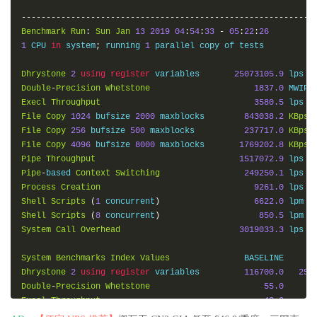
5
59.43
.
187.157
162.96
 ms  http
:
 error  
China
Guangdong
-----------------------------------------------------------
6
59.43
.
130.157
162.68
 ms  
*
China
Guangdong
Guangzhou
Benchmark
Run
:
Sun
Jan
13
2019
04
:
54
:
33
-
05
:
22
:
26
7
59.43
.
17.173
175.41
 ms  http
:
 error  http
:
 error

1
 CPU 
in
 system
;
 running 
1
 parallel copy of tests

8
219.158
.
40.165
191.05
 ms  AS4837  
China
Beijing
ChinaU
9
219.158
.
5.129
204.03
 ms  AS4837  
China
Beijing
ChinaUn
Dhrystone
2
using
register
 variables       
25073105.9
 lps  
10
219.158
.
12.70
212.26
 ms  AS4837  
China
Chongqing
China
Double
-
Precision
Whetstone
1837.0
 MWIPS
11
113.207
.
25.114
208.02
 ms  AS4837  
China
Chongqing
Chin
Execl
Throughput
3580.5
 lps  
File
Copy
1024
 bufsize 
2000
 maxblocks        
843038.2
KBps
-----------------------------------------------------------
File
Copy
256
 bufsize 
500
 maxblocks          
237717.0
KBps
四川联通
File
Copy
4096
 bufsize 
8000
 maxblocks       
1769202.8
KBps
traceroute to 
119.6
.
6.6
(
119.6
.
6.6
),
30
 hops max
,
60
byte
 pa
Pipe
Throughput
1517072.9
 lps  
1
10.100
.
0.1
0.29
 ms  http
:
 error  LAN 
Address
Pipe
-
based 
Context
Switching
249250.1
 lps  
2
10.8
.
0.9
15.33
 ms  
*
  LAN 
Address
Process
Creation
9261.0
 lps  
3
118.184
.
22.61
1.39
 ms  
*
China
51idc
.
com

Shell
Scripts
(
1
 concurrent
)
6622.0
 lpm  
4
59.43
.
182.102
144.60
 ms  
*
China
Guangdong
Guangzhou
Shell
Scripts
(
8
 concurrent
)
850.5
 lpm  
5
*
System
Call
Overhead
3019033.3
 lps  
6
59.43
.
130.161
154.84
 ms  
*
China
Guangdong
Guangzhou
7
59.43
.
17.173
167.63
 ms  http
:
 error  http
:
 error

System
Benchmarks
Index
Values
8
219.158
.
40.165
182.71
 ms  AS4837  
China
Beijing
ChinaU
Dhrystone
2
using
register
 variables         
116700.0
250
9
219.158
.
3.65
194.61
 ms  AS4837  
China
Beijing
ChinaUni
Double
-
Precision
Whetstone
55.0
10
219.158
.
110.202
200.40
 ms  http
:
 error  
China
Sichuan
Execl
Throughput
43.0
11
119.6
.
197.198
208.42
 ms  http
:
 error  
China
Sichuan
Ch
File
Copy
1024
 bufsize 
2000
 maxblocks          
3960.0
8