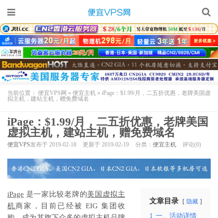
当前位置：
便宜VPS网
»
便宜主机
»
iPage：$1.99/月，二五折优惠，老牌美国虚
拟主机，建站主机，赠免费域名
iPage：$1.99/月，二五折优惠，老牌美国
虚拟主机，建站主机，赠免费域名
便宜VPS
发布于 2019-02-18
更新于 2019-02-19
分类：
便宜主机
评论(0)
iPage
是一家比较老牌的
美国虚拟主
文章目录
隐藏
机
商家，目前已经被 EIG 集团收
1
一、活动详情
购，成为其旗下众多的
虚拟主机
品牌