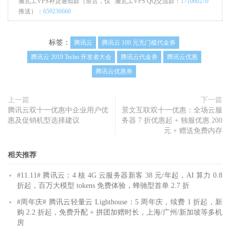
搬瓦工VPS补货通知群（禁言，仅
搬瓦工VPS QQ交流群：
171060270
推送）：
659236660
标签：
腾讯云
腾讯云 100 元无门槛代金券
腾讯云 2019 Techo 开发者大会
腾讯云代金券
腾讯云优惠
腾讯云优惠券
上一篇
下一篇
腾讯云双十一优惠中企业用户优
景文互联双十一优惠：全场云服
惠及促销机型选择建议
务器 7 折优惠起 + 独服优惠 200
元 + 赠送免费内存
相关推荐
#11.11# 腾讯云：4 核 4G 云服务器新客 38 元/年起，AI 算力 0.8
折起，百万大模型 tokens 免费体验，蜂驰型首单 2.7 折
#周年庆# 腾讯云轻量云 Lighthouse：5 周年庆，续费 1 折起，新
购 2.2 折起，免费升配 + 拼团加赠时长，上海/广州/新加坡等多机
房