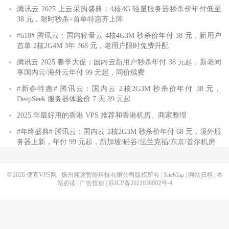
腾讯云 2025 上云采购盛典：4核4G 轻量服务器秒杀价年付低至
38 元，限时秒杀+首单特惠齐上阵
#618# 腾讯云：国内轻量云 4核4G3M 秒杀价年付 38 元，新用户
首单 2核2G4M 3年 368 元，老用户限时免费升配
腾讯云 2025 春季大促：国内云新用户秒杀年付 38 元起，新老同
享国内云/海外云年付 99 元起，同价续费
#新春特惠# 腾讯云：国内云 2核2G3M 秒杀价年付 38 元，
DeepSeek 服务器体验价 7 天 39 元起
2025 年最好用的香港 VPS 推荐和香港机房、商家整理
#年终盛典# 腾讯云：国内云 2核2G3M 秒杀价年付 68 元，境外服
务器上新，年付 99 元起，新加坡/硅谷/法兰克福/东京/首尔机房
© 2026
便宜VPS网
扬州翎途智能科技有限公司版权所有 |
SiteMap
|
网站归档
|
本
站必读
|
广告投放
|
苏ICP备2021038092号-4