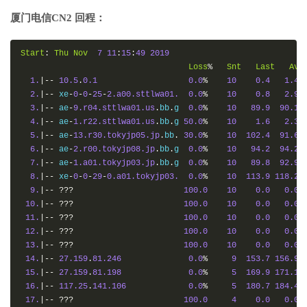
厦门电信CN2 回程：
Start
:
Thu
Nov
7
11
:
15
:
49
2019
Loss
%
Snt
Last
Avg
1.
|--
10.5
.
0.1
0.0
%
10
0.4
1.4
2.
|--
 xe
-
0
-
0
-
25
-
2.a00.sttlwa01.
0.0
%
10
0.8
2.9
3.
|--
 ae
-
9.r04.sttlwa01.us
.
bb
.
g  
0.0
%
10
89.9
90.1
4.
|--
 ae
-
1.r22.sttlwa01.us
.
bb
.
g 
50.0
%
10
1.6
2.3
5.
|--
 ae
-
13.r30.tokyjp05.jp
.
bb
.
30.0
%
10
102.4
91.6
6.
|--
 ae
-
2.r00.tokyjp08.jp
.
bb
.
g  
0.0
%
10
94.2
94.2
7.
|--
 ae
-
1.a01.tokyjp03.jp
.
bb
.
g  
0.0
%
10
89.8
92.9
8.
|--
 xe
-
0
-
0
-
29
-
0.a01.tokyjp03.
0.0
%
10
113.9
118.2
9.
|--
???
100.0
10
0.0
0.0
10.
|--
???
100.0
10
0.0
0.0
11.
|--
???
100.0
10
0.0
0.0
12.
|--
???
100.0
10
0.0
0.0
13.
|--
???
100.0
10
0.0
0.0
14.
|--
27.159
.
81.246
0.0
%
9
153.7
156.9
15.
|--
27.159
.
81.198
0.0
%
5
169.9
171.1
16.
|--
117.25
.
141.106
0.0
%
5
180.7
184.4
17.
|--
???
100.0
4
0.0
0.0