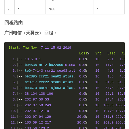
23
*
N/A
*
回程路由
广州电信（天翼云） 回程：
Start
:
Thu
Nov
7
11
:
15
:
02
2019
Loss
%
Snt
Last
Avg
1.
|--
10.5
.
0.1
0.0
%
10
2.1
1.5
2.
|--
 be4538
.
nr12
.
b022860
-
0.sea
0.0
%
10
11.4
7.5
3.
|--
 te0
-
7
-
1
-
3.rcr21.sea03.atl
0.0
%
10
4.0
1.2
4.
|--
 be2895
.
ccr21
.
sea02
.
atlas
.
0.0
%
10
1.8
4.0
5.
|--
 be3717
.
ccr22
.
sfo01
.
atlas
.
0.0
%
10
51.6
31.9
6.
|--
 be3670
.
ccr41
.
sjc03
.
atlas
.
0.0
%
10
34.8
27.0
7.
|--
38.104
.
138.106
0.0
%
10
22.1
32.6
8.
|--
202.97
.
50.53
0.0
%
10
24.4
26.1
9.
|--
202.97
.
58.249
0.0
%
10
188.6
188.7
10.
|--
202.97
.
12.10
0.0
%
10
197.0
197.1
11.
|--
202.97
.
94.129
20.0
%
10
231.3
229.2
12.
|--
183.59
.
12.217
20.0
%
10
202.9
203.5
13.
|--
183.56
.
129.2
0.0
%
10
215.4
231.9