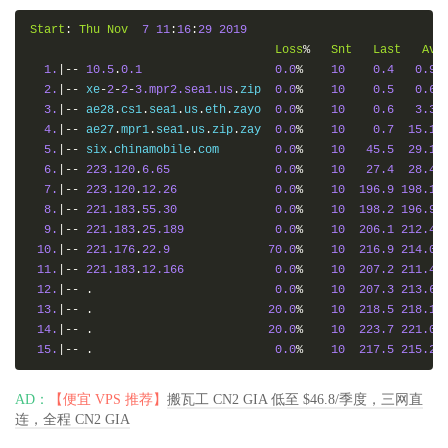
Start
:
Thu
Nov
7
11
:
16
:
29
2019
Loss
%
Snt
Last
Avg
1.
|--
10.5
.
0.1
0.0
%
10
0.4
0.9
2.
|--
 xe
-
2
-
2
-
3.mpr2.sea1.us
.
zip  
0.0
%
10
0.5
0.6
3.
|--
 ae28
.
cs1
.
sea1
.
us
.
eth
.
zayo  
0.0
%
10
0.6
3.3
4.
|--
 ae27
.
mpr1
.
sea1
.
us
.
zip
.
zay  
0.0
%
10
0.7
15.1
5.
|--
 six
.
chinamobile
.
com        
0.0
%
10
45.5
29.1
6.
|--
223.120
.
6.65
0.0
%
10
27.4
28.4
7.
|--
223.120
.
12.26
0.0
%
10
196.9
198.1
8.
|--
221.183
.
55.30
0.0
%
10
198.2
196.9
9.
|--
221.183
.
25.189
0.0
%
10
206.1
212.4
10.
|--
221.176
.
22.9
70.0
%
10
216.9
214.0
11.
|--
221.183
.
12.166
0.0
%
10
207.2
211.4
12.
|--
.
0.0
%
10
207.3
213.6
13.
|--
.
20.0
%
10
218.5
218.1
14.
|--
.
20.0
%
10
223.7
221.0
15.
|--
.
0.0
%
10
217.5
215.2
AD：
【便宜 VPS 推荐】
搬瓦工 CN2 GIA 低至 $46.8/季度，三网直
连，全程 CN2 GIA