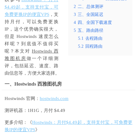
2
二、总体测评
$4.49起，支持支付宝，可
免费更换IP的便宜VPS
，支
3
三、全国延迟
持月付，可以免费更换
4
四、全国下载速度
IP，这个优势确实很大，
5
五、路由路径
但是 Hostwinds 速度怎么
5.1
去程路由
样呢？到底值不值得买
5.2
回程路由
呢？本文对
Hostwinds 西
雅图机房
做一个详细测
评，包括延迟、速度、路
由信息等，方便大家选择。
一、Hostwinds 西雅图机房
Hostwinds 官网：
hostwinds.com
测评机器：1H1G，月付 $4.49
更多介绍：《
Hostwinds：月付$4.49起，支持支付宝，可免费更
换IP的便宜VPS
》