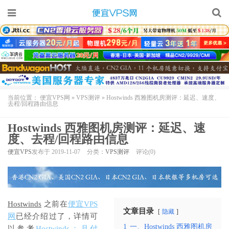
当前位置：
便宜VPS网
»
VPS测评
»
Hostwinds 西雅图机房测评：延迟、速度、
去程/回程路由信息
Hostwinds 西雅图机房测评：延迟、速
度、去程/回程路由信息
便宜VPS
发布于 2019-11-07
分类：
VPS测评
评论(0)
Hostwinds
之前在
便宜VPS
文章目录
隐藏
网
已经介绍过了，详情可
1
一、Hostwinds 西雅图机房
以参考
Hostwinds：月付