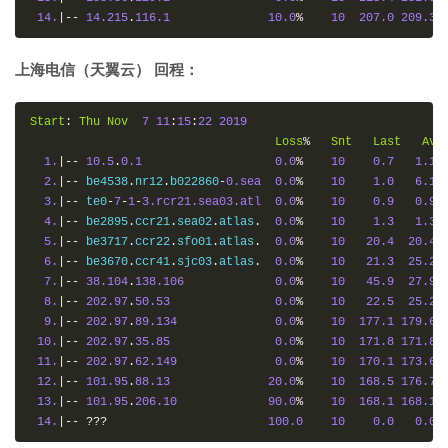
14.
|--
14.215
.
116.1
10.0
%
10
207.0
209.3
上海电信（天翼云） 回程：
Start
:
Thu
Nov
7
11
:
15
:
22
2019
Loss
%
Snt
Last
Avg
1.
|--
10.5
.
0.1
0.0
%
10
0.7
1.1
2.
|--
 be4538
.
nr12
.
b022860
-
0.sea
0.0
%
10
1.0
6.1
3.
|--
 te0
-
7
-
1
-
3.rcr21.sea03.atl
0.0
%
10
0.9
0.9
4.
|--
 be2895
.
ccr21
.
sea02
.
atlas
.
0.0
%
10
1.3
1.3
5.
|--
 be3717
.
ccr22
.
sfo01
.
atlas
.
0.0
%
10
20.4
20.4
6.
|--
 be3670
.
ccr41
.
sjc03
.
atlas
.
0.0
%
10
21.3
25.2
7.
|--
38.104
.
138.106
0.0
%
10
45.9
27.9
8.
|--
202.97
.
50.53
0.0
%
10
22.5
25.2
9.
|--
202.97
.
89.134
0.0
%
10
177.1
179.6
10.
|--
202.97
.
35.85
0.0
%
10
171.8
171.8
11.
|--
202.97
.
62.149
0.0
%
10
170.1
173.6
12.
|--
101.95
.
88.13
20.0
%
10
168.5
176.7
13.
|--
101.95
.
206.10
90.0
%
10
168.1
168.1
14.
|--
???
100.0
10
0.0
0.0