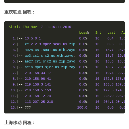
重庆联通 回程：
Start
:
Thu
Nov
7
11
:
16
:
11
2019
Loss
%
Snt
Last
Avg
1.
|--
10.5
.
0.1
0.0
%
10
0.4
1.0
2.
|--
 xe
-
2
-
2
-
3.mpr2.sea1.us
.
zip  
0.0
%
10
0.6
0.6
3.
|--
 ae28
.
cs1
.
sea1
.
us
.
eth
.
zayo  
0.0
%
10
18.7
28.6
4.
|--
 ae3
.
cs1
.
sjc2
.
us
.
eth
.
zayo
.
0.0
%
10
18.7
19.0
5.
|--
 ae27
.
cr1
.
sjc2
.
us
.
zip
.
zayo  
0.0
%
10
18.6
18.3
6.
|--
 ae16
.
mpr3
.
sjc7
.
us
.
zip
.
zay  
0.0
%
10
18.7
25.4
7.
|--
219.158
.
33.17
0.0
%
10
19.4
22.2
8.
|--
219.158
.
96.41
0.0
%
10
172.6
178.3
9.
|--
219.158
.
3.141
0.0
%
10
165.8
167.8
10.
|--
219.158
.
5.153
0.0
%
10
172.5
174.3
11.
|--
219.158
.
12.74
0.0
%
10
228.9
228.6
12.
|--
113.207
.
25.218
0.0
%
10
204.1
204.1
13.
|--
???
100.0
10
0.0
0.0
上海移动 回程：