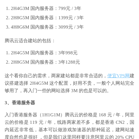
2H4G3M
国内服务器：
799
元
/ 3
年
2H8G5M
国内服务器：
1399
元
/ 3
年
4H8G6M
国内服务器：
3099
元
/ 3
年
腾讯云适合建站的包括：
2H4G5M
国内服务器：
3
年
998
元
2H8G5M
国内服务器：
3
年
1288
元
这个看你自己的需求，两家建站都是非常合适的，
便宜
VPS
网
建
议搭建选择
2H4G5M
这个配置，好用不贵，一般个人网站完全
够用了，再入门一些的网站选择
3M
的也是可以的。
3
、香港服务器
入门香港服务器（
1H1G1M
）腾讯云的价格是
168
元
/
年，阿里
云的价格是
119
元
/
年，线路两家差不多，都是香港
CN2
，国
内延迟非常低，基本可以做游戏加速器的那种延迟，建网站速
度自然也是很好
，但是我们这里同样要注意阿里云的
20% CPU