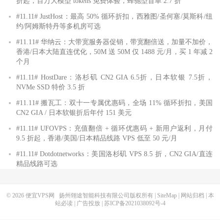
折起，百万大模型 tokens 免费体验，蜂驰型首单 2.7 折
#11.11# JustHost：最高 50% 循环折扣，西雅图/圣何塞/莫斯科/纽
约/阿姆斯特丹等多机房可选
#11.11# 华纳云：大带宽服务器促销，带宽翻倍送，加量不加价，
香港/日本大陆直连优化，50M 送 50M 仅 1488 元/月，买 1 年减 2
个月
#11.11# HostDare：洛杉矶 CN2 GIA 6.5折，日本软银 7.5折，
NVMe SSD 特价 3.5 折
#11.11# 搬瓦工：双十一专属优惠码，全场 11% 循环折扣，美国
CN2 GIA / 日本软银折后年付 151 美元
#11.11# UFOVPS：充值翻倍 + 循环优惠码 + 新用户返利，月付
9.5 折起，香港/美国/日本精品线路 VPS 低至 50 元/月
#11.11# Dotdotnetworks：美国洛杉矶 VPS 8.5 折，CN2 GIA/直连
精品线路可选
© 2026
便宜VPS网
扬州翎途智能科技有限公司版权所有 |
SiteMap
|
网站归档
|
本
站必读
|
广告投放
|
苏ICP备2021038092号-4