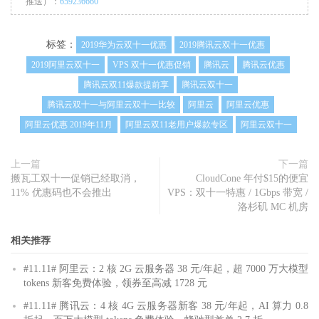
推送）：
659236660
标签：
2019华为云双十一优惠
2019腾讯云双十一优惠
2019阿里云双十一
VPS 双十一优惠促销
腾讯云
腾讯云优惠
腾讯云双11爆款提前享
腾讯云双十一
腾讯云双十一与阿里云双十一比较
阿里云
阿里云优惠
阿里云优惠 2019年11月
阿里云双11老用户爆款专区
阿里云双十一
上一篇
下一篇
搬瓦工双十一促销已经取消，
CloudCone 年付$15的便宜
11% 优惠码也不会推出
VPS：双十一特惠 / 1Gbps 带宽 /
洛杉矶 MC 机房
相关推荐
#11.11# 阿里云：2 核 2G 云服务器 38 元/年起，超 7000 万大模型
tokens 新客免费体验，领券至高减 1728 元
#11.11# 腾讯云：4 核 4G 云服务器新客 38 元/年起，AI 算力 0.8