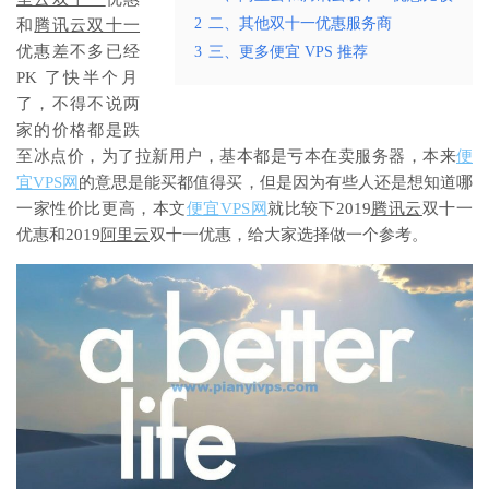
2
二、其他双十一优惠服务商
和
腾讯云双十一
优惠差不多已经
3
三、更多便宜 VPS 推荐
PK
了快半个月
了，不得不说两
家的价格都是跌
至冰点价，为了拉新用户，基本都是亏本在卖服务器，本来
便
宜
VPS
网
的意思是能买都值得买，但是因为有些人还是想知道哪
一家性价比更高，本文
便宜
VPS
网
就比较下
2019
腾讯云
双十一
优惠和
2019
阿里云
双十一优惠，给大家选择做一个参考。