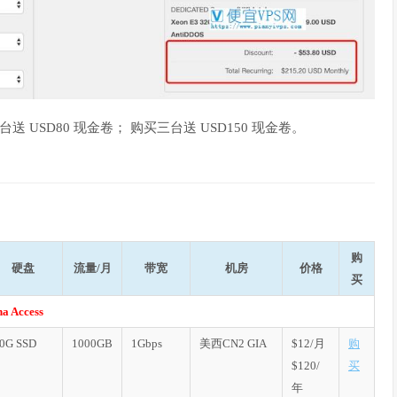
 USD80 现金卷； 购买三台送 USD150 现金卷。
购
硬盘
流量/月
带宽
机房
价格
买
a Access
0G SSD
1000GB
1Gbps
美西CN2 GIA
$12/月
购
$120/
买
年