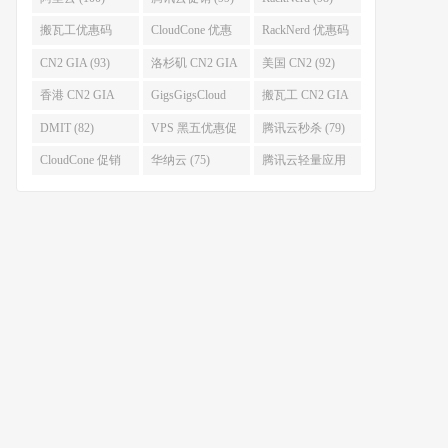
搬瓦工优惠码
CloudCone 优惠
RackNerd 优惠码
(96)
码 (96)
(94)
CN2 GIA (93)
洛杉矶 CN2 GIA
美国 CN2 (92)
(93)
香港 CN2 GIA
GigsGigsCloud
搬瓦工 CN2 GIA
(92)
(85)
(83)
DMIT (82)
VPS 黑五优惠促
腾讯云秒杀 (79)
销整理 (80)
CloudCone 促销
华纳云 (75)
腾讯云轻量应用
(75)
服务器 (74)