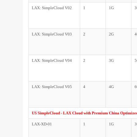
LAX: SimpleCloud V02
1
1G
3
LAX: SimpleCloud V03
2
2G
4
LAX: SimpleCloud V04
2
3G
5
LAX: SimpleCloud V05
4
4G
6
US SimpleCloud - LAX Cloud with Premium China Optimize
LAX-XD-01
1
1G
3