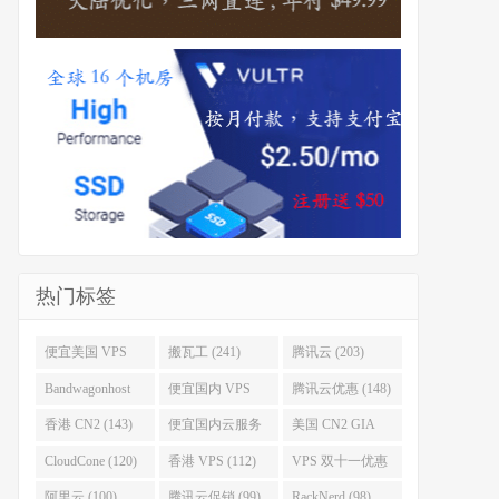
热门标签
便宜美国 VPS
搬瓦工 (241)
腾讯云 (203)
(255)
Bandwagonhost
便宜国内 VPS
腾讯云优惠 (148)
(188)
(167)
香港 CN2 (143)
便宜国内云服务
美国 CN2 GIA
器 (128)
(123)
CloudCone (120)
香港 VPS (112)
VPS 双十一优惠
促销 (106)
阿里云 (100)
腾讯云促销 (99)
RackNerd (98)