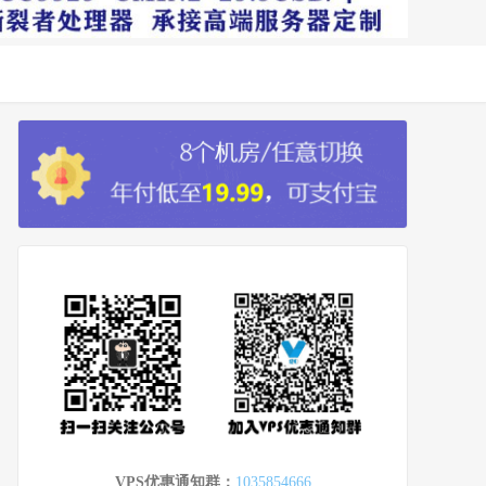
VPS优惠通知群：
1035854666