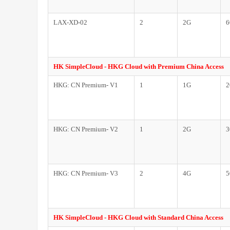
LAX-XD-02
2
2G
6
HK SimpleCloud - HKG Cloud with Premium China Access
HKG: CN Premium- V1
1
1G
2
HKG: CN Premium- V2
1
2G
3
HKG: CN Premium- V3
2
4G
5
HK SimpleCloud - HKG Cloud with Standard China Access