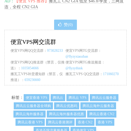
AD：
【便宜 VPS 推荐】
搬瓦工 CN2 GIA 低至 $46.8/季度，三网直
连，全程 CN2 GIA
赞(
0
)
便宜VPS网交流群
便宜VPS网QQ交流群：
973028233
便宜VPS网TG交流群：
@flyzyxiaozhan
便宜VPS网QQ推送群（禁言，仅推
便宜VPS网TG推送频道：
送）：
1035854666
@flyzythink
搬瓦工VPS补货通知群（禁言，仅
搬瓦工VPS QQ交流群：
171060270
推送）：
659236660
标签：
便宜香港 VPS
腾讯云
腾讯云 VPS
腾讯云云服务器
腾讯云云服务器全球购
腾讯云优惠码
腾讯云海外云服务器
腾讯云海外服务器
腾讯云海外服务器优惠
腾讯云香港 CN2
腾讯云香港 VPS
腾讯云香港测评
香港 CN2
香港 VPS
香港不限流量服务器
香港便宜 VPS