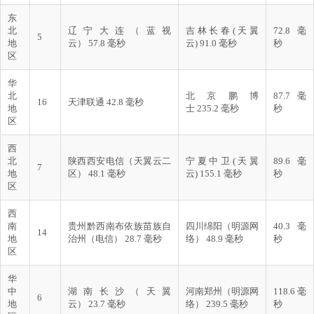
东
北
辽宁大连（蓝视
吉林长春(天翼
72.8 毫
5
地
云） 57.8 毫秒
云) 91.0 毫秒
秒
区
华
北
北京鹏博
87.7 毫
16
天津联通 42.8 毫秒
地
士 235.2 毫秒
秒
区
西
北
陕西西安电信（天翼云二
宁夏中卫(天翼
89.6 毫
7
地
区） 48.1 毫秒
云) 155.1 毫秒
秒
区
西
南
贵州黔西南布依族苗族自
四川绵阳（明源网
40.3 毫
14
地
治州（电信） 28.7 毫秒
络） 48.9 毫秒
秒
区
华
中
湖南长沙（天翼
河南郑州（明源网
118.6 毫
6
地
云） 23.7 毫秒
络） 239.5 毫秒
秒