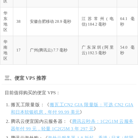
区
华
东
江苏常州(电
64.1 毫
38
安徽合肥移动 28.9 毫秒
地
信) 184.2 毫秒
秒
区
华
南
广东深圳(阿里
54.0 毫
17
广州(腾讯云) 7.7 毫秒
地
云) 192.5 毫秒
秒
区
三、便宜 VPS 推荐
目前值得购买的便宜 VPS：
搬瓦工限量版：《
搬瓦工CN2 GIA 限量版：可选 CN2 GIA
和日本软银机房，年付 99.99 美元
》
腾讯云便宜国内云服务器：《
腾讯云秒杀：1C2G1M 云服务
器年付 99 元，轻量 1C2G5M 3 年 297 元
》