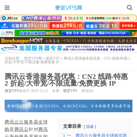
当前位置：
便宜VPS网
»
便宜VPS
»
腾讯云香港服务器优惠：CN2 线路/特惠 2
折起/大带宽/不限流量/免费更换 IP
腾讯云香港服务器优惠：CN2 线路/特惠
2 折起/大带宽/不限流量/免费更换 IP
便宜VPS
发布于 2019-11-22
分类：
便宜VPS
评论(0)
腾讯云云服务器全球
文章目录
隐藏
购
是
腾讯云
针对
腾讯
1
一、腾讯云云服务器全球购优惠
云海外服务器
推出的