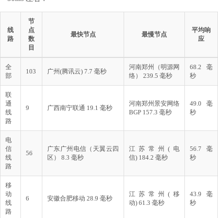
节
线
点
平均响
最快节点
最慢节点
路
数
应
目
全
河南郑州（明源网
68.2 毫
103
广州(腾讯云) 7.7 毫秒
部
络） 239.5 毫秒
秒
联
通
河南郑州景安网络
49.0 毫
9
广西南宁联通 19.1 毫秒
线
BGP 157.3 毫秒
秒
路
电
信
广东广州电信（天翼云四
江苏常州(电
56.7 毫
56
线
区） 8.3 毫秒
信) 184.2 毫秒
秒
路
移
动
江苏常州(移
43.9 毫
6
安徽合肥移动 28.9 毫秒
线
动) 61.3 毫秒
秒
路