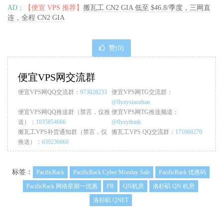
AD：
【便宜 VPS 推荐】
搬瓦工 CN2 GIA 低至 $46.8/季度，三网直
连，全程 CN2 GIA
赞(
0
)
便宜VPS网交流群
便宜VPS网QQ交流群：
973028233
便宜VPS网TG交流群：
@flyzyxiaozhan
便宜VPS网QQ推送群（禁言，仅推
便宜VPS网TG推送频道：
送）：
1035854666
@flyzythink
搬瓦工VPS补货通知群（禁言，仅
搬瓦工VPS QQ交流群：
171060270
推送）：
659236660
标签：
PacificRack
PacificRack Cyber Monday Sale
PacificRack 优惠码
PacificRack 网络星期一优惠
PR
QN机房
洛杉矶 QN 机房
洛杉矶 QNET