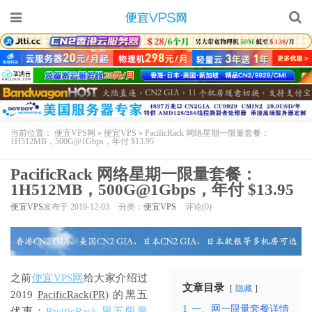
当前位置：
便宜VPS网
»
便宜VPS
»
PacificRack 网络星期一限量套餐：
1H512MB，500G@1Gbps，年付 $13.95
PacificRack 网络星期一限量套餐：
1H512MB，500G@1Gbps，年付 $13.95
便宜VPS
发布于 2019-12-03
分类：
便宜VPS
评论(0)
之前
便宜VPS网
给大家介绍过
文章目录
隐藏
2019
PacificRack
(
PR
) 的黑五
1
一、网一限量套餐详情
优惠：
PacificRack 黑五限量