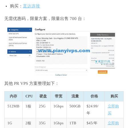
购买：
直达连接
无需优惠码，限量方案，限量出售 700 台：
其他 PR VPS 方案整理如下：
内存
CPU
硬盘
带宽
流量
价格
购买
512MB
1核
25G
1Gbps
500GB
$24.99/
立即购
年
买
1G
2核
35G
1Gbps
1TB
$45/年
立即购