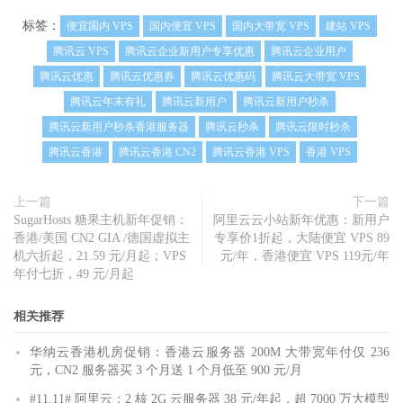
标签：
便宜国内 VPS
国内便宜 VPS
国内大带宽 VPS
建站 VPS
腾讯云 VPS
腾讯云企业新用户专享优惠
腾讯云企业用户
腾讯云优惠
腾讯云优惠券
腾讯云优惠码
腾讯云大带宽 VPS
腾讯云年末有礼
腾讯云新用户
腾讯云新用户秒杀
腾讯云新用户秒杀香港服务器
腾讯云秒杀
腾讯云限时秒杀
腾讯云香港
腾讯云香港 CN2
腾讯云香港 VPS
香港 VPS
上一篇
下一篇
SugarHosts 糖果主机新年促销：
阿里云云小站新年优惠：新用户
香港/美国 CN2 GIA /德国虚拟主
专享价1折起，大陆便宜 VPS 89
机六折起，21.59 元/月起；VPS
元/年，香港便宜 VPS 119元/年
年付七折，49 元/月起
相关推荐
华纳云香港机房促销：香港云服务器 200M 大带宽年付仅 236
元，CN2 服务器买 3 个月送 1 个月低至 900 元/月
#11.11# 阿里云：2 核 2G 云服务器 38 元/年起，超 7000 万大模型