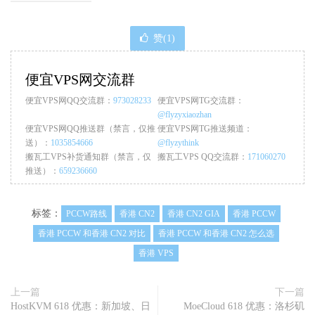
赞(
1
)
便宜VPS网交流群
便宜VPS网QQ交流群：
973028233
便宜VPS网TG交流群：
@flyzyxiaozhan
便宜VPS网QQ推送群（禁言，仅推
便宜VPS网TG推送频道：
送）：
1035854666
@flyzythink
搬瓦工VPS补货通知群（禁言，仅
搬瓦工VPS QQ交流群：
171060270
推送）：
659236660
标签：
PCCW路线
香港 CN2
香港 CN2 GIA
香港 PCCW
香港 PCCW 和香港 CN2 对比
香港 PCCW 和香港 CN2 怎么选
香港 VPS
上一篇
下一篇
HostKVM 618 优惠：新加坡、日
MoeCloud 618 优惠：洛杉矶