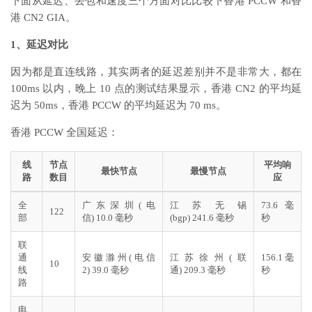
下面从延迟、丢包和速度三个方面对比比较下香港 PCCW 和香
港 CN2 GIA。
1、延迟对比
因为都是直连线路，其实两者的延迟差别并不是非常大，都在
100ms 以内，晚上 10 点的测试结果显示，香港 CN2 的平均延
迟为 50ms，香港 PCCW 的平均延迟为 70 ms。
香港 PCCW 全国延迟：
线
节点
平均响
最快节点
最慢节点
路
数目
应
全
广东深圳(电
江苏无锡
73.6 毫
122
部
信) 10.0 毫秒
(bgp) 241.6 毫秒
秒
联
通
安徽滁州(电信
江苏徐州(联
156.1 毫
10
线
2) 39.0 毫秒
通) 209.3 毫秒
秒
路
电