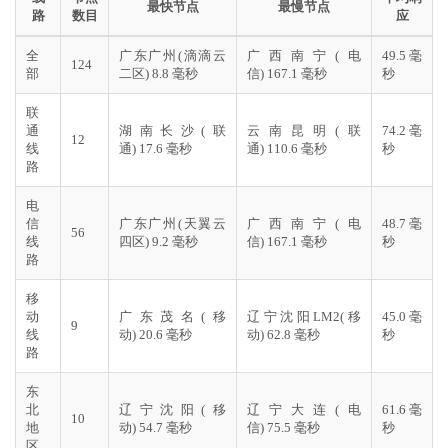
最快节点
最慢节点
路
数目
应
全
广东广州(滴滴云
广西南宁(电
49.5 毫
124
部
二区) 8.8 毫秒
信) 167.1 毫秒
秒
联
通
湖南长沙(联
云南昆明(联
74.2 毫
12
线
通) 17.6 毫秒
通) 110.6 毫秒
秒
路
电
信
广东广州(天翼云
广西南宁(电
48.7 毫
56
线
四区) 9.2 毫秒
信) 167.1 毫秒
秒
路
移
动
广东茂名(移
辽宁沈阳LM2(移
45.0 毫
9
线
动) 20.6 毫秒
动) 62.8 毫秒
秒
路
东
北
辽宁沈阳(移
辽宁大连(电
61.6 毫
10
地
动) 54.7 毫秒
信) 75.5 毫秒
秒
区