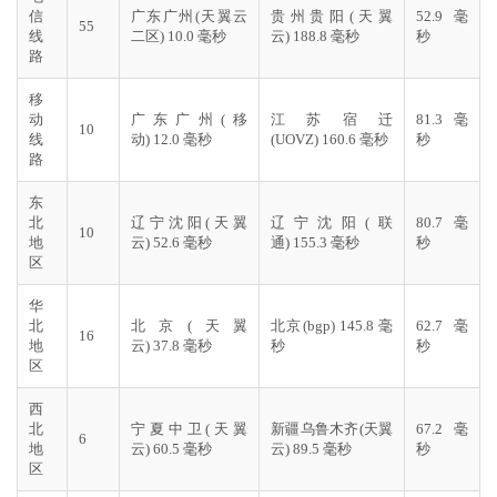
信
广东广州(天翼云
贵州贵阳(天翼
52.9 毫
55
线
二区) 10.0 毫秒
云) 188.8 毫秒
秒
路
移
动
广东广州(移
江苏宿迁
81.3 毫
10
线
动) 12.0 毫秒
(UOVZ) 160.6 毫秒
秒
路
东
北
辽宁沈阳(天翼
辽宁沈阳(联
80.7 毫
10
地
云) 52.6 毫秒
通) 155.3 毫秒
秒
区
华
北
北京(天翼
北京(bgp) 145.8 毫
62.7 毫
16
地
云) 37.8 毫秒
秒
秒
区
西
北
宁夏中卫(天翼
新疆乌鲁木齐(天翼
67.2 毫
6
地
云) 60.5 毫秒
云) 89.5 毫秒
秒
区