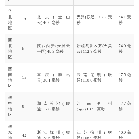
华
北
北京(金山
天津(联通) 107.2 毫
64.1 毫
17
地
云) 40.0 毫秒
秒
秒
区
西
北
陕西西安(天翼云
新疆乌鲁木齐(天翼
74.9 毫
6
地
一区) 49.3 毫秒
云) 112.8 毫秒
秒
区
西
南
重庆(腾讯
云南昆明(联
47.5 毫
15
地
云) 30.1 毫秒
通) 110.6 毫秒
秒
区
华
中
湖南长沙(联
河南郑州
52.7 毫
8
地
通) 17.6 毫秒
(bgp) 102.1 毫秒
秒
区
华
东
浙江杭州(联
江苏徐州(联
46.0 毫
42
地
通) 28.6 毫秒
通) 108.9 毫秒
秒