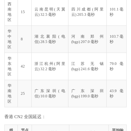
西
南
云南昆明(天翼
四川成都(阿里
101.1 毫
15
地
云) 32.5 毫秒
云) 205.3 毫秒
秒
区
华
中
湖北襄阳(电
河南郑州
103.7 毫
8
地
信) 28.5 毫秒
(bgp) 207.0 毫秒
秒
区
华
东
浙江杭州(阿里
江苏无锡
79.0 毫
42
地
云) 32.2 毫秒
(bgp) 241.6 毫秒
秒
区
华
南
广东深圳(电
广东深圳
43.9 毫
25
地
信) 10.0 毫秒
(bgp) 199.0 毫秒
秒
区
香港 CN2 全国延迟：
线
节点
平均响