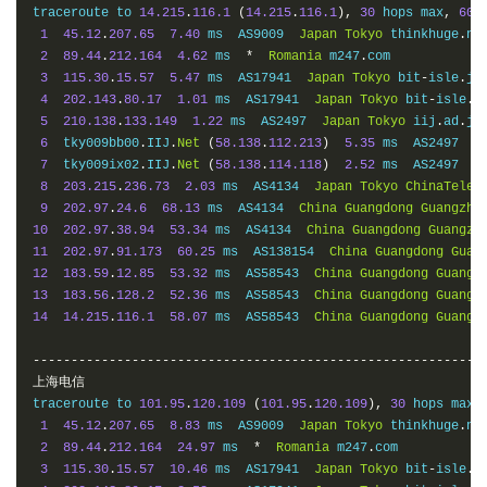
traceroute to 
14.215
.
116.1
(
14.215
.
116.1
),
30
 hops max
,
60
1
45.12
.
207.65
7.40
 ms  AS9009  
Japan
Tokyo
 thinkhuge
.
net
2
89.44
.
212.164
4.62
 ms  
*
Romania
 m247
.
com

3
115.30
.
15.57
5.47
 ms  AS17941  
Japan
Tokyo
 bit
-
isle
.
jp

4
202.143
.
80.17
1.01
 ms  AS17941  
Japan
Tokyo
 bit
-
isle
.
jp
5
210.138
.
133.149
1.22
 ms  AS2497  
Japan
Tokyo
 iij
.
ad
.
jp

6
  tky009bb00
.
IIJ
.
Net
(
58.138
.
112.213
)
5.35
 ms  AS2497  
J
7
  tky009ix02
.
IIJ
.
Net
(
58.138
.
114.118
)
2.52
 ms  AS2497  
J
8
203.215
.
236.73
2.03
 ms  AS4134  
Japan
Tokyo
ChinaTelec
9
202.97
.
24.6
68.13
 ms  AS4134  
China
Guangdong
Guangzho
10
202.97
.
38.94
53.34
 ms  AS4134  
China
Guangdong
Guangzh
11
202.97
.
91.173
60.25
 ms  AS138154  
China
Guangdong
Guan
12
183.59
.
12.85
53.32
 ms  AS58543  
China
Guangdong
Guangz
13
183.56
.
128.2
52.36
 ms  AS58543  
China
Guangdong
Guangz
14
14.215
.
116.1
58.07
 ms  AS58543  
China
Guangdong
Guangz
-----------------------------------------------------------
上海电信
traceroute to 
101.95
.
120.109
(
101.95
.
120.109
),
30
 hops max
,
1
45.12
.
207.65
8.83
 ms  AS9009  
Japan
Tokyo
 thinkhuge
.
net
2
89.44
.
212.164
24.97
 ms  
*
Romania
 m247
.
com

3
115.30
.
15.57
10.46
 ms  AS17941  
Japan
Tokyo
 bit
-
isle
.
jp