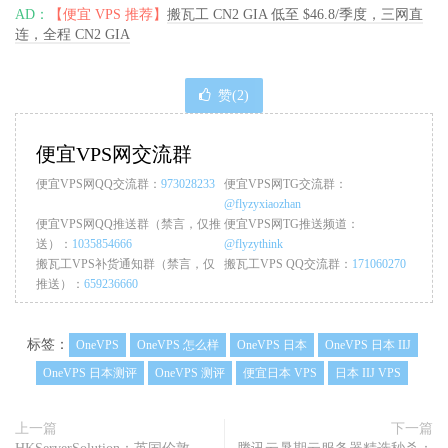
AD：
【便宜 VPS 推荐】
搬瓦工 CN2 GIA 低至 $46.8/季度，三网直
连，全程 CN2 GIA
赞(
2
)
便宜VPS网交流群
便宜VPS网QQ交流群：
973028233
便宜VPS网TG交流群：
@flyzyxiaozhan
便宜VPS网QQ推送群（禁言，仅推
便宜VPS网TG推送频道：
送）：
1035854666
@flyzythink
搬瓦工VPS补货通知群（禁言，仅
搬瓦工VPS QQ交流群：
171060270
推送）：
659236660
标签：
OneVPS
OneVPS 怎么样
OneVPS 日本
OneVPS 日本 IIJ
OneVPS 日本测评
OneVPS 测评
便宜日本 VPS
日本 IIJ VPS
上一篇
下一篇