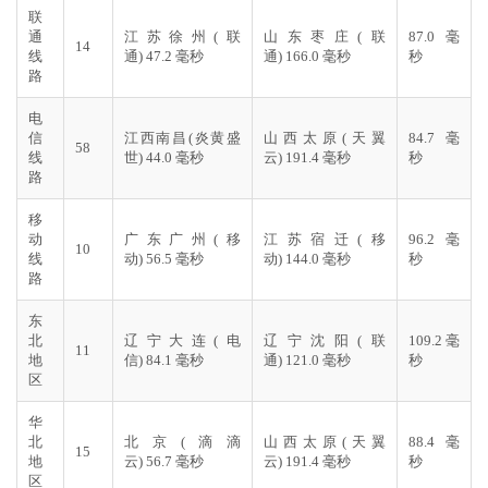
联
通
江苏徐州(联
山东枣庄(联
87.0 毫
14
线
通) 47.2 毫秒
通) 166.0 毫秒
秒
路
电
信
江西南昌(炎黄盛
山西太原(天翼
84.7 毫
58
线
世) 44.0 毫秒
云) 191.4 毫秒
秒
路
移
动
广东广州(移
江苏宿迁(移
96.2 毫
10
线
动) 56.5 毫秒
动) 144.0 毫秒
秒
路
东
北
辽宁大连(电
辽宁沈阳(联
109.2 毫
11
地
信) 84.1 毫秒
通) 121.0 毫秒
秒
区
华
北
北京(滴滴
山西太原(天翼
88.4 毫
15
地
云) 56.7 毫秒
云) 191.4 毫秒
秒
区