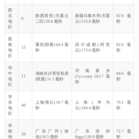
西
北
陕西西安(天翼云
新疆乌鲁木齐(天翼
92.9 毫
6
地
二区) 56.8 毫秒
云) 153.8 毫秒
秒
区
西
南
重庆(联通) 64.4 毫
四川成都(阿里
92.6 毫
15
地
秒
云) 175.6 毫秒
秒
区
华
河南新乡
中
湖南长沙景安机房
94.6 毫
11
(7yc.com) 163.7 毫
地
(联通) 51.1 毫秒
秒
秒
区
华
东
上海(青云) 34.7 毫
上海(华为
79.1 毫
46
地
秒
云) 186.4 毫秒
秒
区
华
南
广东广州(移
广东深圳
72.7 毫
26
地
动) 56.5 毫秒
(bgp) 126.8 毫秒
秒