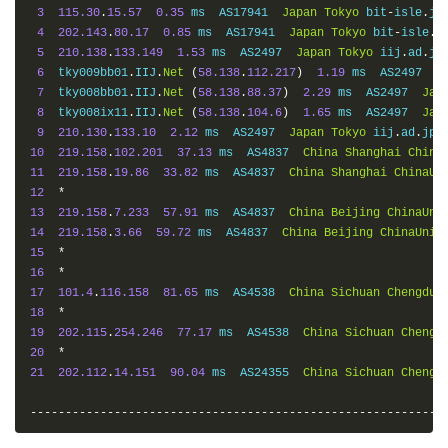
4
  ae
-
9.r01.tokyjp08.jp
.
bb
.
gin
.
ntt
.
net 
(
129.250
.
5.54
)
52.
3
115.30
.
15.57
0.35
 ms  AS17941  
Japan
Tokyo
 bit
-
isle
.
jp

5
  ae
-
19.r30.tokyjp05.jp
.
bb
.
gin
.
ntt
.
net 
(
129.250
.
6.130
)
6
4
202.143
.
80.17
0.85
 ms  AS17941  
Japan
Tokyo
 bit
-
isle
.
jp
6
  ae
-
4.r24.tkokhk01.hk
.
bb
.
gin
.
ntt
.
net 
(
129.250
.
2.51
)
44.
5
210.138
.
133.149
1.53
 ms  AS2497  
Japan
Tokyo
 iij
.
ad
.
jp

7
  ae
-
1.r03.tkokhk01.hk
.
bb
.
gin
.
ntt
.
net 
(
129.250
.
6.98
)
115
6
  tky009bb01
.
IIJ
.
Net
(
58.138
.
112.217
)
1.19
 ms  AS2497  
J
8
*
7
  tky008bb01
.
IIJ
.
Net
(
58.138
.
88.37
)
2.29
 ms  AS2497  
Jap
9
223.120
.
2.53
58.65
 ms  AS58453  
China
Hong
Kong
ChinaM
8
  tky008ix11
.
IIJ
.
Net
(
58.138
.
104.6
)
1.65
 ms  AS2497  
Jap
10
223.120
.
2.14
54.42
 ms  AS58453  
China
Guangdong
Guangz
9
210.130
.
133.10
2.12
 ms  AS2497  
Japan
Tokyo
 iij
.
ad
.
11
*
10
219.158
.
102.201
37.13
 ms  AS4837  
China
Shanghai
China
12
221.176
.
20.21
75.89
 ms  AS9808  
China
Guangdong
Guangz
11
219.158
.
19.86
33.82
 ms  AS4837  
China
Shanghai
ChinaUn
13
221.176
.
18.109
55.17
 ms  AS9808  
China
Guangdong
Guang
12
*
14
221.176
.
20.138
109.20
 ms  AS9808  
China
Sichuan
Chengd
13
219.158
.
7.233
57.91
 ms  AS4837  
China
Beijing
ChinaUni
15
*
14
219.158
.
3.66
59.72
 ms  AS4837  
China
Beijing
ChinaUnic
16
111.9
.
130.38
109.43
 ms  AS9808  
China
Sichuan
Chengdu
15
*
17
223.87
.
85.50
110.63
 ms  AS9808  
China
Sichuan
Chengdu
16
*
18
*
17
101.4
.
116.158
81.65
 ms  AS4538  
China
Sichuan
Chengdu
19
*
18
*
20
183.221
.
253.100
112.87
 ms  AS9808  
China
Sichuan
Cheng
19
202.115
.
254.246
77.17
 ms  AS4538  
China
Sichuan
Chengd
20
*
-----------------------------------------------------------
21
202.112
.
14.151
90.04
 ms  AS24355  
China
Sichuan
Chengd
-----------------------------------------------------------