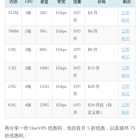
内存
CPU
硬盘
带宽
流量
价格
购买
512M
1核
20G
1Gbps
10T/
$4/月
立即
月
购买
768M
1核
50G
1Gbps
10T/
$6/月
立即
月
购买
1.0G
2核
80G
1Gbps
10T/
$9/月
立即
月
购买
1.5G
2核
100G
1Gbps
10T/
$13/月
立即
月
购买
2.0G
4核
125G
1Gbps
10T/
$20/月
立即
月
购买
8.0G
4核
250G
1Gbps
10T/
$20/月起（自
立即
月
定义款）
购买
再分享一些 OneVPS 优惠码，包括首月 5 折优惠，以及循环 75
折优惠码：