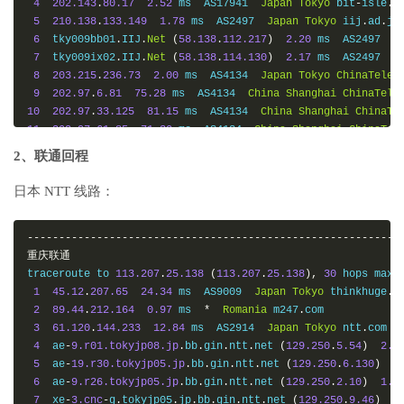
4
202.143
.
80.17
2.52
 ms  AS17941  
Japan
Tokyo
 bit
-
isle
.
jp
5
210.138
.
133.149
1.78
 ms  AS2497  
Japan
Tokyo
 iij
.
ad
.
jp

6
  tky009bb01
.
IIJ
.
Net
(
58.138
.
112.217
)
2.20
 ms  AS2497  
J
7
  tky009ix02
.
IIJ
.
Net
(
58.138
.
114.130
)
2.17
 ms  AS2497  
J
8
203.215
.
236.73
2.00
 ms  AS4134  
Japan
Tokyo
ChinaTelec
9
202.97
.
6.81
75.28
 ms  AS4134  
China
Shanghai
ChinaTele
10
202.97
.
33.125
81.15
 ms  AS4134  
China
Shanghai
ChinaTe
11
202.97
.
61.85
71.30
 ms  AS4134  
China
Shanghai
ChinaTel
12
101.95
.
120.109
72.51
 ms  AS4812  
China
Shanghai
ChinaT
2、联通回程
-----------------------------------------------------------
日本 NTT 线路：
厦门电信
traceroute to 
117.28
.
254.129
(
117.28
.
254.129
),
30
 hops max
,
-----------------------------------------------------------
1
45.12
.
207.65
1.67
 ms  AS9009  
Japan
Tokyo
 thinkhuge
.
net
重庆联通
2
89.44
.
212.164
1.14
 ms  
*
Romania
 m247
.
com

traceroute to 
3
115.30
.
15.57
113.207
3.11
.
 ms  AS17941  
25.138
(
113.207
Japan
.
25.138
Tokyo
),
 bit
30
 hops max
-
isle
.
jp

,
4
1
202.143
45.12
.
207.65
.
80.17
24.34
1.24
 ms  AS17941  
 ms  AS9009  
Japan
Japan
Tokyo
Tokyo
 thinkhuge
 bit
-
isle
.
.
jp
ne
5
2
210.138
89.44
.
212.164
.
133.149
0.97
2.14
 ms  
 ms  AS2497  
*
Romania
Japan
 m247
.
Tokyo
com

 iij
.
ad
.
jp

6
3
  tky009bb00
61.120
.
144.233
.
IIJ
.
Net
12.84
(
58.138
 ms  AS2914  
.
112.213
)
Japan
12.22
Tokyo
 ms  AS2497  
 ntt
.
com

7
4
  tky008bb00
  ae
-
9.r01.tokyjp08.jp
.
IIJ
.
Net
(
58.138
.
bb
.
gin
.
80.193
.
ntt
.
net 
)
3.55
(
129.250
 ms  AS2497  
.
5.54
)
2.0
Ja
8
5
  tky008ix11
  ae
-
19.r30.tokyjp05.jp
.
IIJ
.
Net
(
58.138
.
bb
.
gin
.
104.2
.
ntt
)
.
net 
2.19
(
129.250
 ms  AS2497  
.
6.130
)
Jap
3
9
6
  ae
210.130
-
9.r26.tokyjp05.jp
.
133.10
2.54
 ms  AS2497  
.
bb
.
gin
.
ntt
.
net 
Japan
(
129.250
Tokyo
 iij
.
2.10
.
ad
)
.
1.5
10
7
  xe
219.158
-
3.cnc
.
102.201
-
g
.
tokyjp05
36.07
.
jp
 ms  AS4837  
.
bb
.
gin
.
ntt
.
net 
China
(
129.250
Shanghai
.
9.46
China
)
1