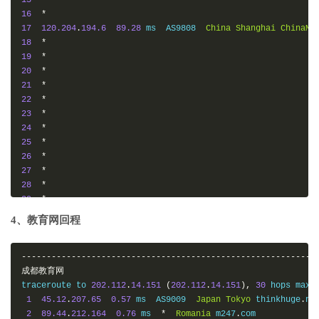
16
*
17
120.204
.
194.6
89.28
 ms  AS9808  
China
Shanghai
ChinaMo
18
*
19
*
20
*
21
*
22
*
23
*
24
*
25
*
26
*
27
*
28
*
29
*
30
*
4、教育网回程
-----------------------------------------------------------
成都移动
-----------------------------------------------------------
traceroute to 
183.221
.
253.100
(
183.221
.
253.100
),
30
 hops ma
成都教育网
1
45.12
.
207.65
1.52
 ms  AS9009  
Japan
Tokyo
 thinkhuge
.
net
traceroute to 
202.112
.
14.151
(
202.112
.
14.151
),
30
 hops max
,
2
89.44
.
212.164
1.40
 ms  
*
Romania
 m247
.
com

1
45.12
.
207.65
0.57
 ms  AS9009  
Japan
Tokyo
 thinkhuge
.
net
3
61.120
.
144.233
2.98
 ms  AS2914  
Japan
Tokyo
 ntt
.
com

2
89.44
.
212.164
0.76
 ms  
*
Romania
 m247
.
com
