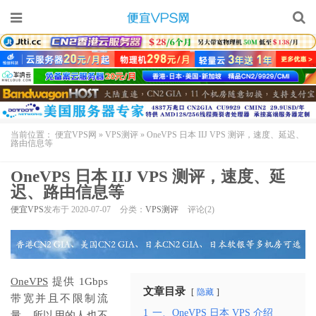
当前位置：
便宜VPS网
»
VPS测评
»
OneVPS 日本 IIJ VPS 测评，速度、延迟、
路由信息等
OneVPS 日本 IIJ VPS 测评，速度、延
迟、路由信息等
便宜VPS
发布于 2020-07-07
分类：
VPS测评
评论(2)
OneVPS
提供 1Gbps
文章目录
隐藏
带宽并且不限制流
1
一、OneVPS 日本 VPS 介绍
量，所以用的人也不