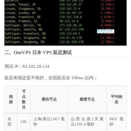
二、OneVPS 日本 VPS 延迟测试
测试 IP：82.102.28.134
延迟表现还是不错的，全国延迟在 100ms 以内：
节
线
点
平均响
最快节点
最慢节点
路
数
应
目
全
上海(青云) 34.7 毫
山西太原(天翼
84.9 毫
130
部
秒
云) 191.4 毫秒
秒