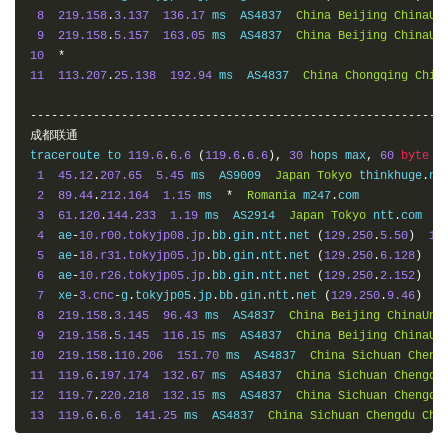
11
8
219.158
219.158
.
.
19.86
3.137
46.95
136.17
 ms  AS4837  
 ms  AS4837  
China
China
Shanghai
Beijing
ChinaUn
ChinaUn
12
9
219.158
219.158
.
.
19.81
5.157
58.14
163.05
 ms  AS4837  
 ms  AS4837  
China
China
Shanghai
Beijing
ChinaUn
ChinaUn
13
10
219.158
*
.
18.50
88.30
 ms  AS4837  
China
Fujian
Fuzhou
Ch
14
11
219.158
113.207
.
.
99.114
25.138
104.06
192.94
 ms  AS4837  
 ms  AS4837  
China
China
Fujian
Chongqing
Fuzhou
Chin
15
*
16
-----------------------------------------------------------
*
17
成都联通
27.159
.
81.22
112.00
 ms  AS133775  
China
Fujian
Xiamen
18
traceroute to 
*
119.6
.
6.6
(
119.6
.
6.6
),
30
 hops max
,
60
byte
 pa
19
1
117.25
45.12
.
.
207.65
141.110
5.45
122.93
 ms  AS9009  
 ms  AS133775  
Japan
China
Tokyo
 thinkhuge
Fujian
Xiame
.
net
20
2
117.28
89.44
.
.
212.164
254.129
1.15
124.31
 ms  
 ms  AS133775  
*
Romania
 m247
China
.
com

Fujian
Xiame
3
61.120
.
144.233
1.19
 ms  AS2914  
Japan
Tokyo
 ntt
.
com

-----------------------------------------------------------
4
  ae
-
10.r00.tokyjp08.jp
.
bb
.
gin
.
ntt
.
net 
(
129.250
.
5.50
)
1.
5
  ae
-
18.r31.tokyjp05.jp
.
bb
.
gin
.
ntt
.
net 
(
129.250
.
6.128
)
9
6
  ae
-
10.r26.tokyjp05.jp
.
bb
.
gin
.
ntt
.
net 
(
129.250
.
2.152
)
9
7
  xe
-
3.cnc
-
g
.
tokyjp05
.
jp
.
bb
.
gin
.
ntt
.
net 
(
129.250
.
9.46
)
1
8
219.158
.
3.145
96.43
 ms  AS4837  
China
Beijing
ChinaUni
9
219.158
.
5.145
116.15
 ms  AS4837  
China
Beijing
ChinaUn
10
219.158
.
110.206
151.70
 ms  AS4837  
China
Sichuan
Cheng
11
119.6
.
197.174
132.67
 ms  AS4837  
China
Sichuan
Chengdu
12
119.7
.
220.218
132.15
 ms  AS4837  
China
Sichuan
Chengdu
13
119.6
.
6.6
141.25
 ms  AS4837  
China
Sichuan
Chengdu
Chi