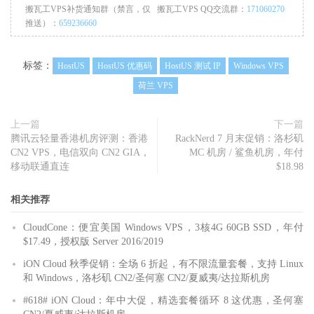
搬瓦工VPS补货通知群（禁言，仅
搬瓦工VPS QQ交流群：
171060270
推送）：
659236660
标签：
HostUS
HostUS 优惠码
HostUS 测试 IP
Windows VPS
荷兰 VPS
上一篇
下一篇
腾讯云轻量香港机房评测：香港
RackNerd 7 月末促销：洛杉矶
CN2 VPS，电信双向 CN2 GIA，
MC 机房 / 鲨鱼机房，年付
移动联通直连
$18.98
相关推荐
CloudCone：便宜美国 Windows VPS，3核4G 60GB SSD，年付
$17.49，授权版 Server 2016/2019
iON Cloud 秋季促销：全场 6 折起，有不限流量套餐，支持 Linux
和 Windows，洛杉矶 CN2/圣何塞 CN2/夏威夷/达拉斯机房
#618# iON Cloud：年中大促，精选套餐循环 8 这优惠，圣何塞