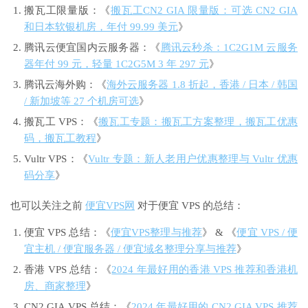
搬瓦工限量版：《
搬瓦工CN2 GIA 限量版：可选 CN2 GIA
和日本软银机房，年付 99.99 美元
》
腾讯云便宜国内云服务器：《
腾讯云秒杀：1C2G1M 云服务
器年付 99 元，轻量 1C2G5M 3 年 297 元
》
腾讯云海外购：《
海外云服务器 1.8 折起，香港 / 日本 / 韩国
/ 新加坡等 27 个机房可选
》
搬瓦工 VPS：《
搬瓦工专题：搬瓦工方案整理，搬瓦工优惠
码，搬瓦工教程
》
Vultr VPS：《
Vultr 专题：新人老用户优惠整理与 Vultr 优惠
码分享
》
也可以关注之前
便宜VPS网
对于便宜 VPS 的总结：
便宜 VPS 总结：《
便宜VPS整理与推荐
》 & 《
便宜 VPS / 便
宜主机 / 便宜服务器 / 便宜域名整理分享与推荐
》
香港 VPS 总结：《
2024 年最好用的香港 VPS 推荐和香港机
房、商家整理
》
CN2 GIA VPS 总结：《
2024 年最好用的 CN2 GIA VPS 推荐