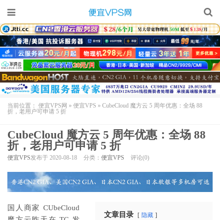
当前位置：
便宜VPS网
»
便宜VPS
»
CubeCloud 魔方云 5 周年优惠：全场 88
折，老用户可申请 5 折
CubeCloud 魔方云 5 周年优惠：全场 88
折，老用户可申请 5 折
便宜VPS
发布于 2020-08-18
分类：
便宜VPS
评论(0)
国人商家 CUbeCloud
文章目录
隐藏
魔方云
昨天在 TG 发