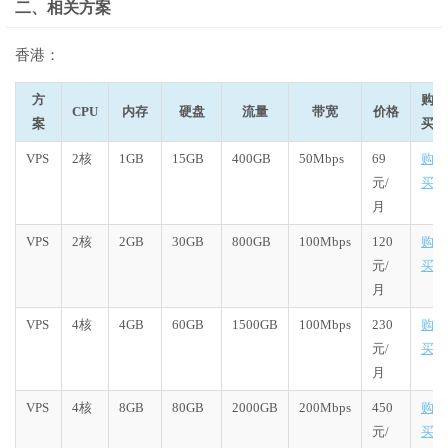
二、相关方案
香港：
方
购
CPU
内存
硬盘
流量
带宽
价格
案
买
VPS
2核
1GB
15GB
400GB
50Mbps
69
购
元/
买
月
VPS
2核
2GB
30GB
800GB
100Mbps
120
购
元/
买
月
VPS
4核
4GB
60GB
1500GB
100Mbps
230
购
元/
买
月
VPS
4核
8GB
80GB
2000GB
200Mbps
450
购
元/
买