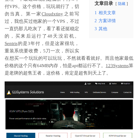
文章目录
隐藏
付VPS。这个价格，玩玩就行了，切
1
相关文章
勿当真。第一家
Cloudxtiny
之前写
2
方案详情
过，我也买过他家的一个VPS，不过
一直扔那儿吃灰了，看了看还挺稳定
3
其他
的，买来后运行了48天没宕机。
Sentris
的是3年付，但是这家很坑，
重装系统要收费，5刀一次，所以实
在想买一个玩玩的可以玩玩，不然就看看就好。而且他家最低
价格的这个只有64MB内存，怕是apt都运行不了。
123Systems
算
是老牌的超售王者，这价格，肯定是超售到天上了。