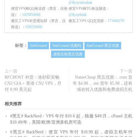
@flyzyxiaozhan
便宜VPS网QQ推送群（禁言，仅推
便宜VPS网TG推送频道：
送）：
1035854666
@flyzythink
搬瓦工VPS补货通知群（禁言，仅
搬瓦工VPS QQ交流群：
171060270
推送）：
659236660
标签：
SiteGround
SiteGround 优惠码
SiteGround 黑五优惠
虚拟主机黑五优惠
上一篇
下一篇
RFCHOST 补货：洛杉矶安畅
NameCheap 黑五优惠：.com 首
CN2 GIA + 香港 CN2 VPS，月
年 $4.98，.net 首年 $5.98，还有
付 8.99 美元起
域名转入优惠和免费虚拟主机
相关推荐
#黑五# RackNerd：VPS 年付 $10.6 起，独服 $49/月，cPanel 主机
$10.49/年，美国/欧洲/亚洲多机房可选
#黑五# RackNerd：便宜 VPS 年付 $10.99 起，虚拟主机年付