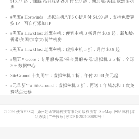
$13.77 起，独服/站群服务器月付 $59 起，新加坡/美国/欧洲多机
房
#黑五# Hostwinds：虚拟主机/VPS 6 折月付 $4.99 起，支持免费更
换 IP，可自行添加 IP
#黑五# HawkHost 老鹰主机：便宜主机 3 折月付 $0.9 起，新加坡/
香港/美国/加拿大/荷兰机房
#黑五# HawkHost 老鹰主机：虚拟主机 3 折，月付 $0.9 起
#黑五# Gcore：专用服务器/裸金属服务器/虚拟机 2.5 折，全球
20+ 数据中心
SiteGround 十九周年：虚拟主机 1 折，年付 23.88 美元起
#元旦新年# SiteGround：虚拟主机 2 折，再送 1 年域名和 1 次免
费站点迁移
© 2026
便宜VPS网
扬州翎途智能科技有限公司版权所有 |
SiteMap
|
网站归档
|
本
站必读
|
广告投放
|
苏ICP备2021038092号-4