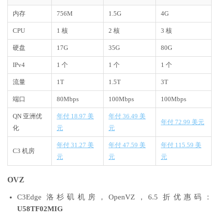
内存
756M
1.5G
4G
CPU
1 核
2 核
3 核
硬盘
17G
35G
80G
IPv4
1 个
1 个
1 个
流量
1T
1.5T
3T
端口
80Mbps
100Mbps
100Mbps
QN 亚洲优
年付 18.97 美
年付 36.49 美
年付 72.99 美元
化
元
元
年付 31.27 美
年付 47.59 美
年付 115.59 美
C3 机房
元
元
元
OVZ
C3Edge 洛杉矶机房，OpenVZ，6.5 折优惠码：
U58TF02MIG