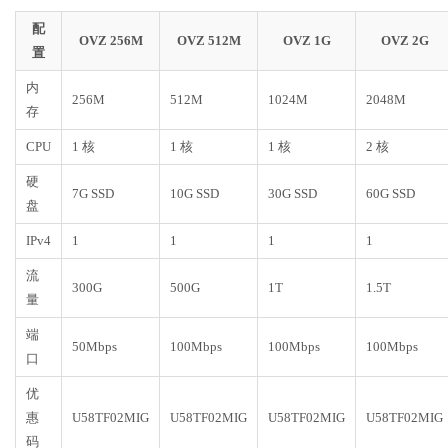
配
OVZ 256M
OVZ 512M
OVZ 1G
OVZ 2G
置
内
256M
512M
1024M
2048M
存
CPU
1 核
1 核
1 核
2 核
硬
7G SSD
10G SSD
30G SSD
60G SSD
盘
IPv4
1
1
1
1
流
300G
500G
1T
1.5T
量
端
50Mbps
100Mbps
100Mbps
100Mbps
口
优
惠
U58TF02MIG
U58TF02MIG
U58TF02MIG
U58TF02MIG
码