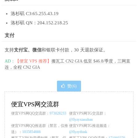
洛杉矶 C3:65.255.43.19
洛杉矶 QN：204.152.218.25
支付
支持
支付宝、微信
和银联卡付款，30 天退款保证。
AD：
【便宜 VPS 推荐】
搬瓦工 CN2 GIA 低至 $46.8/季度，三网直
连，全程 CN2 GIA
赞(
6
)
便宜VPS网交流群
便宜VPS网QQ交流群：
973028233
便宜VPS网TG交流群：
@flyzyxiaozhan
便宜VPS网QQ推送群（禁言，仅推
便宜VPS网TG推送频道：
送）：
1035854666
@flyzythink
搬瓦工VPS补货通知群（禁言，仅
搬瓦工VPS QQ交流群：
171060270