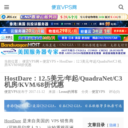
当前位置：
便宜VPS网
»
便宜VPS
»
HostDare：12.5美元/年起/QuadraNet/C3 机
房/KVM/68折优惠
HostDare：12.5美元/年起/QuadraNet/C3
机房/KVM/68折优惠
便宜VPS
发布于 2017-11-12
来源：
Leonn的博客
分类：
便宜VPS
评论(0)
HostDare
是来自美国的 VPS 销售商
文章目录
隐藏
（可能是印度人？），比较重视亚洲