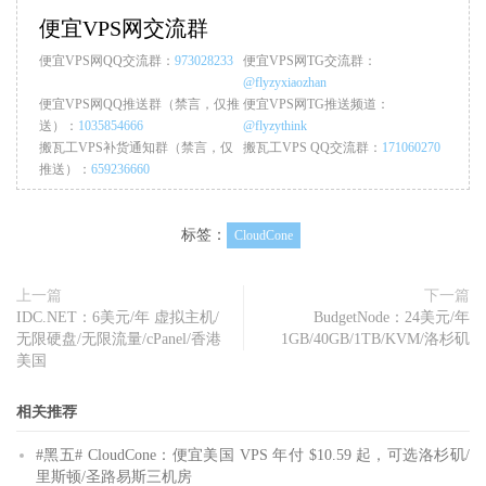
便宜VPS网交流群
便宜VPS网QQ交流群：
973028233
便宜VPS网TG交流群：
@flyzyxiaozhan
便宜VPS网QQ推送群（禁言，仅推
便宜VPS网TG推送频道：
送）：
1035854666
@flyzythink
搬瓦工VPS补货通知群（禁言，仅
搬瓦工VPS QQ交流群：
171060270
推送）：
659236660
标签：
CloudCone
上一篇
下一篇
IDC.NET：6美元/年 虚拟主机/
BudgetNode：24美元/年
无限硬盘/无限流量/cPanel/香港
1GB/40GB/1TB/KVM/洛杉矶
美国
相关推荐
#黑五# CloudCone：便宜美国 VPS 年付 $10.59 起，可选洛杉矶/
里斯顿/圣路易斯三机房