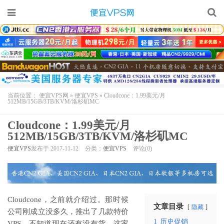
当前位置：
便宜VPS网
»
便宜VPS
»
Cloudcone：1.99美元/月
512MB/15GB/3TB/KVM/洛杉矶MC
Cloudcone：1.99美元/月
512MB/15GB/3TB/KVM/洛杉矶MC
便宜VPS
发布于 2017-11-12
分类：
便宜VPS
评论(0)
Cloudcone，之前就介绍过。那时候
文章目录
隐藏
公司刚成立没多久，推出了几款特价
1
历史促销
VPS，不知道现在还有没有货。这家