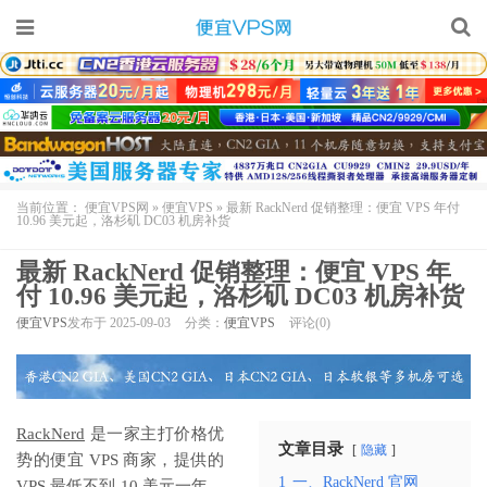
当前位置：
便宜VPS网
»
便宜VPS
»
最新 RackNerd 促销整理：便宜 VPS 年付
10.96 美元起，洛杉矶 DC03 机房补货
最新 RackNerd 促销整理：便宜 VPS 年
付 10.96 美元起，洛杉矶 DC03 机房补货
便宜VPS
发布于 2025-09-03
分类：
便宜VPS
评论(0)
RackNerd
是一家主打价格优
文章目录
隐藏
势的便宜 VPS 商家，提供的
1
一、RackNerd 官网
VPS 最低不到 10 美元一年，