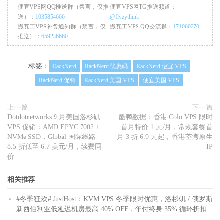
便宜VPS网QQ推送群（禁言，仅推
便宜VPS网TG推送频道：
送）：
1035854666
@flyzythink
搬瓦工VPS补货通知群（禁言，仅
搬瓦工VPS QQ交流群：
171060270
推送）：
659236660
标签：
RackNerd
RackNerd 优惠码
RackNerd 便宜 VPS
RackNerd 促销
RackNerd 美国 VPS
便宜美国 VPS
上一篇
下一篇
Dotdotnetworks 9 月美国洛杉矶
酷鸭数据：香港 Colo VPS 限时
VPS 促销：AMD EPYC 7002 +
首月特价 1 元/月，常规套餐首
NVMe SSD，Global 国际线路
月 3 折 6.9 元起，香港荃湾原生
8.5 折低至 6.7 美元/月，续费同
IP
价
相关推荐
#冬季狂欢# JustHost：KVM VPS 冬季限时优惠，洛杉矶 / 俄罗斯
新西伯利亚低延迟机房最高 40% OFF，年付终身 35% 循环折扣