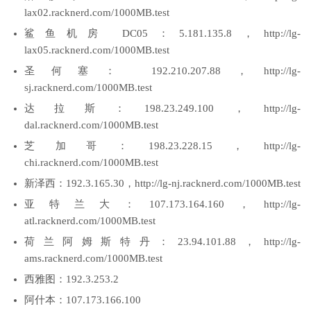
lax02.racknerd.com/1000MB.test
鲨鱼机房 DC05：5.181.135.8，http://lg-
lax05.racknerd.com/1000MB.test
圣何塞： 192.210.207.88，http://lg-
sj.racknerd.com/1000MB.test
达拉斯：198.23.249.100，http://lg-
dal.racknerd.com/1000MB.test
芝加哥：198.23.228.15，http://lg-
chi.racknerd.com/1000MB.test
新泽西：192.3.165.30，http://lg-nj.racknerd.com/1000MB.test
亚特兰大：107.173.164.160，http://lg-
atl.racknerd.com/1000MB.test
荷兰阿姆斯特丹：23.94.101.88，http://lg-
ams.racknerd.com/1000MB.test
西雅图：192.3.253.2
阿什本：107.173.166.100