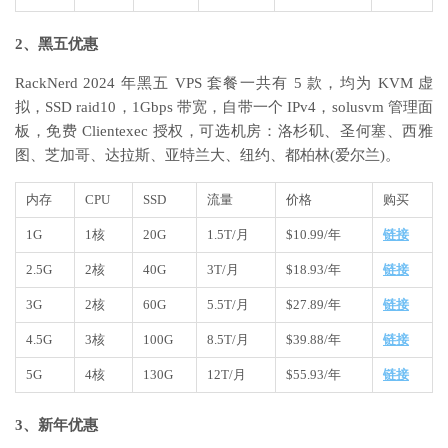
2、黑五优惠
RackNerd 2024 年黑五 VPS 套餐一共有 5 款，均为 KVM 虚
拟，SSD raid10，1Gbps 带宽，自带一个 IPv4，solusvm 管理面
板，免费 Clientexec 授权，可选机房：洛杉矶、圣何塞、西雅
图、芝加哥、达拉斯、亚特兰大、纽约、都柏林(爱尔兰)。
内存
CPU
SSD
流量
价格
购买
1G
1核
20G
1.5T/月
$10.99/年
链接
2.5G
2核
40G
3T/月
$18.93/年
链接
3G
2核
60G
5.5T/月
$27.89/年
链接
4.5G
3核
100G
8.5T/月
$39.88/年
链接
5G
4核
130G
12T/月
$55.93/年
链接
3、新年优惠