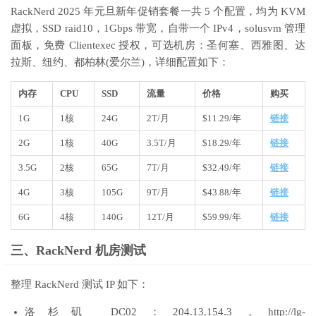
RackNerd 2025 年元旦新年促销套餐一共 5 个配置，均为 KVM
虚拟，SSD raid10，1Gbps 带宽，自带一个 IPv4，solusvm 管理
面板，免费 Clientexec 授权，可选机房：圣何塞、西雅图、达
拉斯、纽约、都柏林(爱尔兰)，详细配置如下：
内存
CPU
SSD
流量
价格
购买
1G
1核
24G
2T/月
$11.29/年
链接
2G
1核
40G
3.5T/月
$18.29/年
链接
3.5G
2核
65G
7T/月
$32.49/年
链接
4G
3核
105G
9T/月
$43.88/年
链接
6G
4核
140G
12T/月
$59.99/年
链接
三、RackNerd 机房测试
整理 RackNerd 测试 IP 如下：
洛杉矶 DC02：204.13.154.3，http://lg-