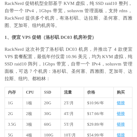
RackNerd 促销机型全部基于 KVM 虚拟，纯 SSD raid10 整列，
自带一个 IPv4，1Gbps 带宽，solusvm 管理面板，支持 rdns，
RackNerd 提供多个机房，有洛杉矶、达拉斯、圣何塞、西雅
图、芝加哥、纽约机房等。
1、便宜 VPS 促销（洛杉矶 DC03 机房补货）
RackNerd 这次补货了洛杉矶 DC03 机房，并推出了 4 款便宜
VPS 套餐配置，最低年付仅需 10.96 美元，均为 KVM 虚拟，纯
SSD raid10 阵列，1Gbps 带宽，自带一个 IPv4，solusvm 管理
面板，可选 7 个机房：洛杉矶、圣何塞、西雅图、芝加哥、达
拉斯、纽约、都柏林：
内存
CPU
SSD
流量
价格
购买
1G
1核
20G
2T/月
$10.96/年
链接
2G
2核
30G
4T/月
$17.66/年
链接
3.5G
3核
60G
5T/月
$29.89/年
链接
5G
4核
100G
10T/月
$54.99/年
链接