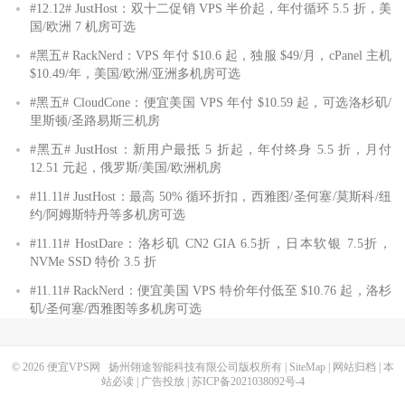
#12.12# JustHost：双十二促销 VPS 半价起，年付循环 5.5 折，美
国/欧洲 7 机房可选
#黑五# RackNerd：VPS 年付 $10.6 起，独服 $49/月，cPanel 主机
$10.49/年，美国/欧洲/亚洲多机房可选
#黑五# CloudCone：便宜美国 VPS 年付 $10.59 起，可选洛杉矶/
里斯顿/圣路易斯三机房
#黑五# JustHost：新用户最抵 5 折起，年付终身 5.5 折，月付
12.51 元起，俄罗斯/美国/欧洲机房
#11.11# JustHost：最高 50% 循环折扣，西雅图/圣何塞/莫斯科/纽
约/阿姆斯特丹等多机房可选
#11.11# HostDare：洛杉矶 CN2 GIA 6.5折，日本软银 7.5折，
NVMe SSD 特价 3.5 折
#11.11# RackNerd：便宜美国 VPS 特价年付低至 $10.76 起，洛杉
矶/圣何塞/西雅图等多机房可选
© 2026
便宜VPS网
扬州翎途智能科技有限公司版权所有 |
SiteMap
|
网站归档
|
本
站必读
|
广告投放
|
苏ICP备2021038092号-4