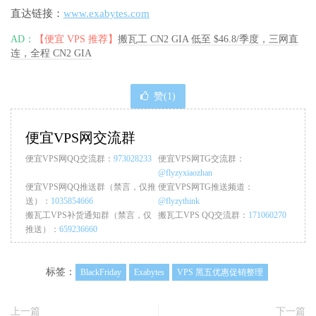
直达链接：
www.exabytes.com
AD：
【便宜 VPS 推荐】
搬瓦工 CN2 GIA 低至 $46.8/季度，三网直
连，全程 CN2 GIA
赞(
1
)
便宜VPS网交流群
便宜VPS网QQ交流群：
973028233
便宜VPS网TG交流群：
@flyzyxiaozhan
便宜VPS网QQ推送群（禁言，仅推
便宜VPS网TG推送频道：
送）：
1035854666
@flyzythink
搬瓦工VPS补货通知群（禁言，仅
搬瓦工VPS QQ交流群：
171060270
推送）：
659236660
标签：
BlackFriday
Exabytes
VPS 黑五优惠促销整理
上一篇
下一篇