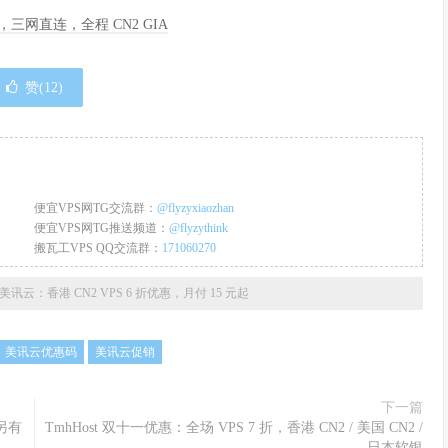
季度，三网直连，全程 CN2 GIA
赞(
12
)
便宜VPS网TG交流群：
@flyzyxiaozhan
便宜VPS网TG推送频道：
@flyzythink
搬瓦工VPS QQ交流群：
171060270
美讯云：香港 CN2 VPS 6 折优惠，月付 15 元起
美讯云优惠码
美讯云促销
下一篇
，另有
TmhHost 双十一优惠：全场 VPS 7 折，香港 CN2 / 美国 CN2 /
日本软银