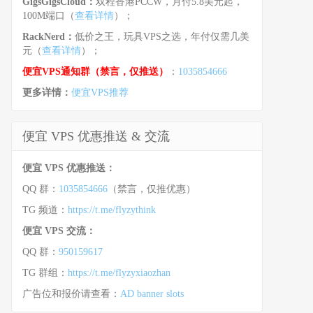
GigsGigsCloud：
双程香港PCCW，月付5.8美元起，
100M端口（
查看详情
）；
RackNerd：
低价之王，玩具VPS之选，年付仅需几美
元（
查看详情
）；
便宜VPS通知群（禁言，仅推送）
：
1035854666
更多详情：
便宜VPS推荐
便宜 VPS 优惠推送 & 交流
便宜 VPS 优惠推送：
QQ 群：
1035854666
（禁言，仅推优惠）
TG 频道：
https://t.me/flyzythink
便宜 VPS 交流：
QQ 群：
950159617
TG 群组：
https://t.me/flyzyxiaozhan
广告位和报价请查看：
AD banner slots