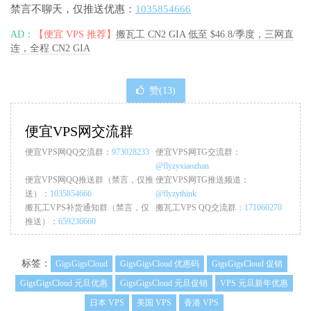
禁言不聊天，仅推送优惠：
1035854666
AD：
【便宜 VPS 推荐】
搬瓦工 CN2 GIA 低至 $46.8/季度，三网直
连，全程 CN2 GIA
赞(
13
)
便宜VPS网交流群
便宜VPS网QQ交流群：
973028233
便宜VPS网TG交流群：
@flyzyxiaozhan
便宜VPS网QQ推送群（禁言，仅推
便宜VPS网TG推送频道：
送）：
1035854666
@flyzythink
搬瓦工VPS补货通知群（禁言，仅
搬瓦工VPS QQ交流群：
171060270
推送）：
659236660
标签：
GigsGigsCloud
GigsGigsCloud 优惠码
GigsGigsCloud 促销
GigsGigsCloud 元旦优惠
GigsGigsCloud 元旦促销
VPS 元旦新年优惠
日本 VPS
美国 VPS
香港 VPS