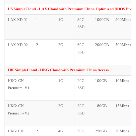
US SimpleCloud - LAX Cloud with Premium China Optimized DDOS Prote
LAX-XD-01
1
1G
30G
1000GB
500Mbps
SSD
LAX-XD-02
2
2G
60G
2000GB
500Mbps
SSD
HK SimpleCloud - HKG Cloud with Premium China Access
HKG: CN
1
1G
20G
100GB
10Mbps
Premium- V1
SSD
HKG: CN
1
2G
30G
180GB
15Mbps
Premium- V2
SSD
HKG: CN
2
4G
50G
250GB
30Mbps