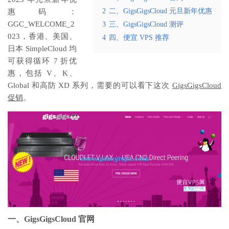
2
二、GigsGigsCloud 元旦新年优惠
惠码：
GGC_WELCOME_2
3
三、GigsGigsCloud 测评
023，香港、美国、
4
四、便宜 VPS 推荐
日本 SimpleCloud 均
可获得循环 7 折优
惠，包括 V、K、
Global 和高防 XD 系列，需要的可以看下这次
GigsGigsCloud
促销
。
一、GigsGigsCloud 官网