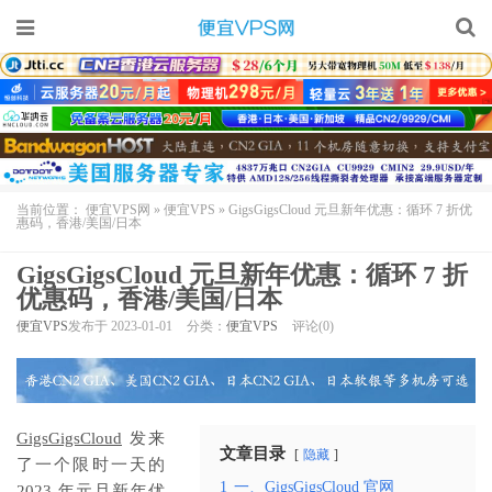
当前位置：
便宜VPS网
»
便宜VPS
»
GigsGigsCloud 元旦新年优惠：循环 7 折优
惠码，香港/美国/日本
GigsGigsCloud 元旦新年优惠：循环 7 折
优惠码，香港/美国/日本
便宜VPS
发布于 2023-01-01
分类：
便宜VPS
评论(0)
GigsGigsCloud
发来
文章目录
隐藏
了一个限时一天的
1
一、GigsGigsCloud 官网
2023 年元旦新年优