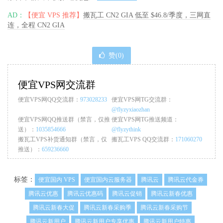
AD：
【便宜 VPS 推荐】
搬瓦工 CN2 GIA 低至 $46.8/季度，三网直
连，全程 CN2 GIA
赞(
0
)
便宜VPS网交流群
便宜VPS网QQ交流群：
973028233
便宜VPS网TG交流群：
@flyzyxiaozhan
便宜VPS网QQ推送群（禁言，仅推
便宜VPS网TG推送频道：
送）：
1035854666
@flyzythink
搬瓦工VPS补货通知群（禁言，仅
搬瓦工VPS QQ交流群：
171060270
推送）：
659236660
标签：
便宜国内 VPS
便宜国内云服务器
腾讯云
腾讯云代金券
腾讯云优惠
腾讯云优惠码
腾讯云促销
腾讯云新春优惠
腾讯云新春大促
腾讯云新春采购季
腾讯云新春采购节
腾讯云新用户
腾讯云新用户专享优惠
腾讯云新用户特惠