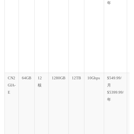
年
E
1
个
房
(
迁
移
流
不
变
CN2
64GB
12
1280GB
12TB
10Gbps
$549.99/
D
GIA-
核
月
C
E
$5399.99/
G
年
E
1
个
房
(