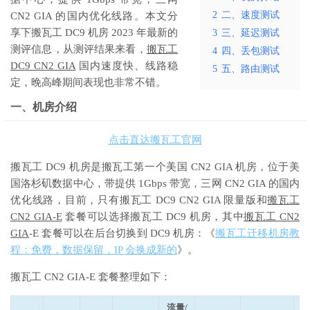
2
二、速度测试
CN2 GIA 的国内优化线路。本文分
享下搬瓦工 DC9 机房 2023 年最新的
3
三、延迟测试
测评信息，从测评结果来看，
搬瓦工
4
四、丢包测试
DC9 CN2 GIA
国内速度快、线路稳
5
五、路由测试
定，晚高峰期间表现也非常不错。
一、机房介绍
点击直达搬瓦工官网
搬瓦工 DC9 机房是搬瓦工第一个美国 CN2 GIA 机房，位于美
国洛杉矶数据中心，带提供 1Gbps 带宽，三网 CN2 GIA 的国内
优化线路，目前，只有搬瓦工 DC9 CN2 GIA 限量版和
搬瓦工
CN2 GIA-E
套餐可以选择搬瓦工 DC9 机房，其中
搬瓦工 CN2
GIA
-E 套餐可以在后台切换到 DC9 机房：《
搬瓦工迁移机房教
程：免费，数据保留，IP 会换成新的
》。
搬瓦工 CN2 GIA-E 套餐整理如下：
流量/