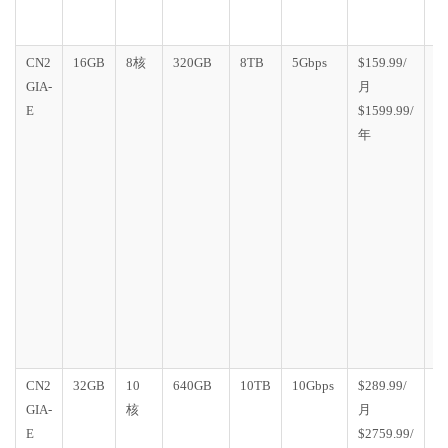
不
变
CN2
16GB
8核
320GB
8TB
5Gbps
$159.99/
D
GIA-
月
C
E
$1599.99/
G
年
E
1
个
房
(
迁
移
流
不
变
CN2
32GB
10
640GB
10TB
10Gbps
$289.99/
D
GIA-
核
月
C
E
$2759.99/
G