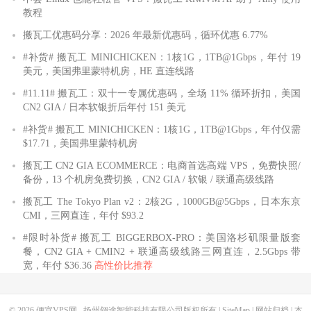
教程
9
119.6
.
197.14
197.96
 ms  AS4837  
中国,
四川,
成都,
 chinau
10
119.6
.
195.34
212.20
 ms  AS4837  
中国,
四川,
成都,
 chinau
搬瓦工优惠码分享：2026 年最新优惠码，循环优惠 6.77%
11
119.6
.
6.6
188.71
 ms  AS4837  
中国,
四川,
成都,
 chinaunic
#补货# 搬瓦工 MINICHICKEN：1核1G，1TB@1Gbps，年付 19
-----------------------------------------------------------
美元，美国弗里蒙特机房，HE 直连线路
上海移动
#11.11# 搬瓦工：双十一专属优惠码，全场 11% 循环折扣，美国
traceroute to 
120.204
.
197.126
(
120.204
.
197.126
),
30
 hops ma
CN2 GIA / 日本软银折后年付 151 美元
1
*
2
218.30
.
49.97
1.09
 ms  AS4134  
美国,
 chinatelecom
.
com
.
cn
#补货# 搬瓦工 MINICHICKEN：1核1G，1TB@1Gbps，年付仅需
3
59.43
.
189.37
126.76
 ms  
*
中国,
上海,
 chinatelecom
.
com
$17.71，美国弗里蒙特机房
4
*
搬瓦工 CN2 GIA ECOMMERCE：电商首选高端 VPS，免费快照/
5
*
备份，13 个机房免费切换，CN2 GIA / 软银 / 联通高级线路
6
*
7
*
搬瓦工 The Tokyo Plan v2：2核2G，1000GB@5Gbps，日本东京
8
*
CMI，三网直连，年付 $93.2
9
221.183
.
90.241
157.41
 ms  AS9808  
中国,
上海,
 chinamobi
10
*
#限时补货# 搬瓦工 BIGGERBOX-PRO：美国洛杉矶限量版套
11
120.204
.
194.6
156.22
 ms  AS9808  
中国,
上海,
 chinamobil
餐，CN2 GIA + CMIN2 + 联通高级线路三网直连，2.5Gbps 带
12
120.204
.
194.14
159.08
 ms  AS9808  
中国,
上海,
 chinamobi
宽，年付 $36.36
高性价比推荐
13
120.204
.
197.126
163.11
 ms  AS9808  
中国,
上海,
 chinamob
-----------------------------------------------------------
© 2026
便宜VPS网
扬州翎途智能科技有限公司版权所有 |
SiteMap
|
网站归档
|
本