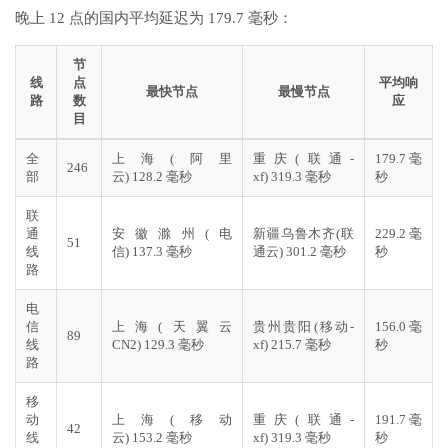
晚上 12 点的国内平均延迟为 179.7 毫秒：
节
线
点
平均响
最快节点
最慢节点
路
数
应
目
全
上海(阿里
重庆(联通-
179.7 毫
246
部
云) 128.2 毫秒
xf) 319.3 毫秒
秒
联
通
安徽滁州(电
新疆乌鲁木齐(联
229.2 毫
51
线
信) 137.3 毫秒
通云) 301.2 毫秒
秒
路
电
信
上海(天翼云
贵州贵阳(移动-
156.0 毫
89
线
CN2) 129.3 毫秒
xf) 215.7 毫秒
秒
路
移
动
上海(移动
重庆(联通-
191.7 毫
42
线
云) 153.2 毫秒
xf) 319.3 毫秒
秒