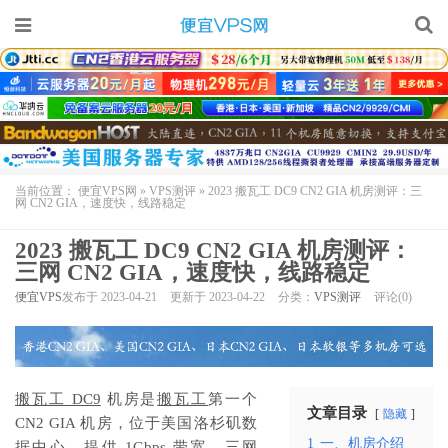
当前位置：
便宜VPS网
»
VPS测评
»
2023 搬瓦工 DC9 CN2 GIA 机房测评：三
网 CN2 GIA，速度快，线路稳定
2023 搬瓦工 DC9 CN2 GIA 机房测评：
三网 CN2 GIA，速度快，线路稳定
便宜VPS
发布于 2023-04-21
更新于 2023-04-22
分类：
VPS测评
评论(0)
搬瓦工 DC9
机房是
搬瓦工
第一个
文章目录
隐藏
CN2 GIA 机房，位于美国洛杉矶数
1
一、机房介绍
据中心，提供 1Gbps 带宽，三网