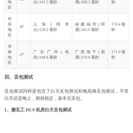
地
云) 141.3 毫秒
通) 268.2 毫秒
秒
区
华
东
上海(阿里
福建福州(联
174.4 毫
97
地
云) 128.2 毫秒
通) 262.5 毫秒
秒
区
华
南
广东广州(电
广西南宁(联
171.0 毫
27
地
信) 149.6 毫秒
通) 210.6 毫秒
秒
区
四、丢包测试
丢包测试同样是包含了白天丢包测试和晚高峰丢包测试，不管
白天还是晚上，都很稳定，基本无丢包。
1、搬瓦工 DC9 机房白天丢包测试