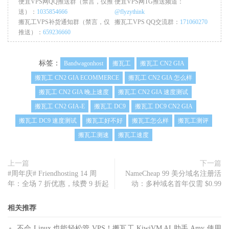
便宜VPS网QQ推送群（禁言，仅推
便宜VPS网TG推送频道：
traceroute to 
113.207
.
25.138
(
113.207
.
25.138
),
30
 hops max
,
送）：
1035854666
@flyzythink
1
*
搬瓦工VPS补货通知群（禁言，仅
搬瓦工VPS QQ交流群：
171060270
2
218.30
.
48.61
0.72
 ms  AS4134  
美国,
加利福尼亚州,
洛杉矶,
推送）：
659236660
3
59.43
.
184.157
126.82
 ms  
*
中国,
上海,
 chinatelecom
.
co
4
*
5
*
标签：
Bandwagonhost
搬瓦工
搬瓦工 CN2 GIA
6
59.43
.
46.85
153.98
 ms  
*
中国,
北京,
 chinatelecom
.
com
.
7
219.158
.
40.165
148.40
 ms  AS4837  
中国,
北京,
 chinaunic
搬瓦工 CN2 GIA ECOMMERCE
搬瓦工 CN2 GIA 怎么样
8
*
搬瓦工 CN2 GIA 晚上速度
搬瓦工 CN2 GIA 速度测试
9
219.158
.
12.74
185.94
 ms  AS4837  
中国,
重庆,
 chinaunico
10
113.207
.
25.138
182.91
 ms  AS4837  
中国,
重庆,
 chinaunic
搬瓦工 CN2 GIA-E
搬瓦工 DC9
搬瓦工 DC9 CN2 GIA
搬瓦工 DC9 速度测试
搬瓦工好不好
搬瓦工怎么样
搬瓦工测评
-----------------------------------------------------------
搬瓦工测速
搬瓦工速度
成都联通
traceroute to 
119.6
.
6.6
(
119.6
.
6.6
),
30
 hops max
,
32
byte
 pa
1
*
上一篇
下一篇
2
218.30
.
49.97
1.11
 ms  AS4134  
美国,
 chinatelecom
.
com
.
cn
#周年庆# Friendhosting 14 周
NameCheap 99 美分域名注册活
3
59.43
.
182.106
177.36
 ms  
*
中国,
广东,
广州,
 chinatelec
年：全场 7 折优惠，续费 9 折起
动：多种域名首年仅需 $0.99
4
59.43
.
187.101
154.20
 ms  
*
中国,
广东,
广州,
 chinatelec
5
59.43
.
130.125
158.61
 ms  
*
中国,
广东,
广州,
 chinatelec
相关推荐
6
219.158
.
38.245
182.11
 ms  AS4837  
中国,
广东,
广州,
 chin
7
219.158
.
121.85
156.58
 ms  AS4837  
中国,
广东,
广州,
 chin
不会 Linux 也能轻松管 VPS！搬瓦工 KiwiVM AI 助手 Amy 使用
8
*