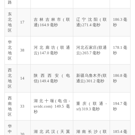
路
东
北
吉林吉林市(联
辽宁沈阳(联
186.3 毫
17
地
通) 164.9 毫秒
通) 271.4 毫秒
秒
区
华
北
河北廊坊(联通
河北石家庄(联通
178.1 毫
38
地
云) 147.0 毫秒
云) 265.7 毫秒
秒
区
西
北
陕西西安(电
新疆乌鲁木齐(联
186.8 毫
14
地
信) 149.4 毫秒
通云) 301.2 毫秒
秒
区
西
湖北十堰(电信-
南
重庆(联通-
194.7 毫
33
uvidc.com) 149.5 毫
地
xf) 319.3 毫秒
秒
秒
区
华
中
湖北武汉(天翼
湖南长沙(联
185.4 毫
20