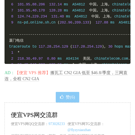
6
101.95
.
88.206
132.14
 ms  AS4812  
中国,
上海,
 chinatelec
7
101.95
.
40.170
128.28
 ms  AS4812  
中国,
上海,
 chinatelec
8
124.74
.
229.234
131.40
 ms  AS4812  
中国,
上海,
 chinatele
9
  ns
-
pd
.
online
.
sh
.
cn 
(
202.96
.
209.133
)
127.88
 ms  AS4812 
-----------------------------------------------------------
厦门电信
traceroute to 
117.28
.
254.129
(
117.28
.
254.129
),
30
 hops max
,
1
*
2
218.30
.
49.97
0.80
 ms  AS4134  
美国,
 chinatelecom
.
com
.
cn
3
59.43
.
246.237
125.55
 ms  
*
中国,
上海,
 chinatelecom
.
co
4
*
AD：
【便宜 VPS 推荐】
搬瓦工 CN2 GIA 低至 $46.8/季度，三网直
5
59.43
.
138.49
133.37
 ms  
*
中国,
上海,
 chinatelecom
.
com
连，全程 CN2 GIA
6
59.43
.
138.186
152.41
 ms  
*
中国,
福建,
 chinatelecom
.
co
7
110.80
.
128.94
145.96
 ms  AS133775  
中国,
福建,
厦门,
 chi
8
*
赞(
6
)
9
*
10
*
11
117.28
.
254.129
182.23
 ms  AS4809  
中国,
福建,
厦门,
 chin
便宜VPS网交流群
便宜VPS网QQ交流群：
973028233
便宜VPS网TG交流群：
-----------------------------------------------------------
@flyzyxiaozhan
重庆联通