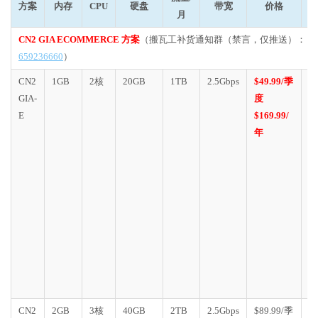
方案
内存
CPU
硬盘
带宽
价格
月
CN2 GIA ECOMMERCE 方案
（搬瓦工补货通知群（禁言，仅推送）：
659236660
）
CN2
1GB
2核
20GB
1TB
2.5Gbps
$49.99/季
D
GIA-
度
C
E
$169.99/
G
年
E
1
个
房
(
迁
移
流
不
变
CN2
2GB
3核
40GB
2TB
2.5Gbps
$89.99/季
D