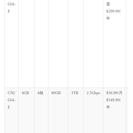
GIA-
度
C
E
$299.99/
G
年
E
1
个
房
(
迁
移
流
不
变
CN2
4GB
4核
80GB
3TB
2.5Gbps
$56.99/月
D
GIA-
$549.99/
C
E
年
G
E
1
个