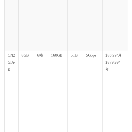
房
(
迁
移
流
不
变
CN2
8GB
6核
160GB
5TB
5Gbps
$86.99/月
D
GIA-
$879.99/
C
E
年
G
E
1
个
房
(
迁
移
流