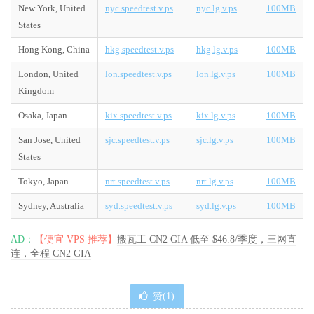
New York, United
nyc.speedtest.v.ps
nyc.lg.v.ps
100MB
States
Hong Kong, China
hkg.speedtest.v.ps
hkg.lg.v.ps
100MB
London, United
lon.speedtest.v.ps
lon.lg.v.ps
100MB
Kingdom
Osaka, Japan
kix.speedtest.v.ps
kix.lg.v.ps
100MB
San Jose, United
sjc.speedtest.v.ps
sjc.lg.v.ps
100MB
States
Tokyo, Japan
nrt.speedtest.v.ps
nrt.lg.v.ps
100MB
Sydney, Australia
syd.speedtest.v.ps
syd.lg.v.ps
100MB
AD：
【便宜 VPS 推荐】
搬瓦工 CN2 GIA 低至 $46.8/季度，三网直
连，全程 CN2 GIA
赞(
1
)