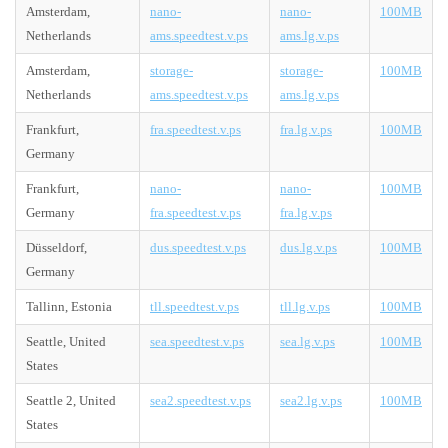
Amsterdam,
nano-
nano-
100MB
Netherlands
ams.speedtest.v.ps
ams.lg.v.ps
Amsterdam,
storage-
storage-
100MB
Netherlands
ams.speedtest.v.ps
ams.lg.v.ps
Frankfurt,
fra.speedtest.v.ps
fra.lg.v.ps
100MB
Germany
Frankfurt,
nano-
nano-
100MB
Germany
fra.speedtest.v.ps
fra.lg.v.ps
Düsseldorf,
dus.speedtest.v.ps
dus.lg.v.ps
100MB
Germany
Tallinn, Estonia
tll.speedtest.v.ps
tll.lg.v.ps
100MB
Seattle, United
sea.speedtest.v.ps
sea.lg.v.ps
100MB
States
Seattle 2, United
sea2.speedtest.v.ps
sea2.lg.v.ps
100MB
States