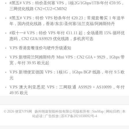
#黑五# V.PS：特价圣何塞 VPS，1核2G/1Gbps/1TB/年付 €59.95，
三网优化线路 CN2+CU2+CMIN2
#黑五# V.PS：特价 VPS 秒杀年付 €20.23；常规套餐买 1 年送半
年，国内优化线路，香港/东京/圣何塞/法兰克福/阿姆斯特丹
#双十一# V.PS：特价 VPS 年付 €11.11 起；全场通用 15% 循环优
惠码，CN2 GIA/AS9929 优化线路，多机房可选
V.PS 香港套餐涨价与硬件升级通知
V.PS 新增荷兰阿姆斯特丹 Mini VPS：CN2 GIA + 9929，1Gbps 带
宽，年付 39.95 欧元起
V.PS 新增便宜德国 VPS：1核1G，1Gbps BGP 线路，年付 9.5 欧
元
V.PS 澳大利亚悉尼 VPS：三网联通 AS9929 + AS10099，年付
49.95 欧元
© 2026
便宜VPS网
扬州翎途智能科技有限公司版权所有 |
SiteMap
|
网站归档
|
本
站必读
|
广告投放
|
苏ICP备2021038092号-4