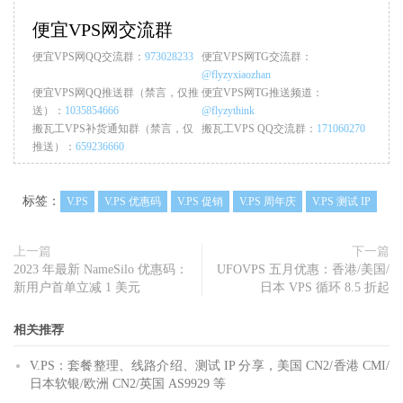
便宜VPS网交流群
便宜VPS网QQ交流群：
973028233
便宜VPS网TG交流群：
@flyzyxiaozhan
便宜VPS网QQ推送群（禁言，仅推
便宜VPS网TG推送频道：
送）：
1035854666
@flyzythink
搬瓦工VPS补货通知群（禁言，仅
搬瓦工VPS QQ交流群：
171060270
推送）：
659236660
标签：
V.PS
V.PS 优惠码
V.PS 促销
V.PS 周年庆
V.PS 测试 IP
上一篇
下一篇
2023 年最新 NameSilo 优惠码：
UFOVPS 五月优惠：香港/美国/
新用户首单立减 1 美元
日本 VPS 循环 8.5 折起
相关推荐
V.PS：套餐整理、线路介绍、测试 IP 分享，美国 CN2/香港 CMI/
日本软银/欧洲 CN2/英国 AS9929 等