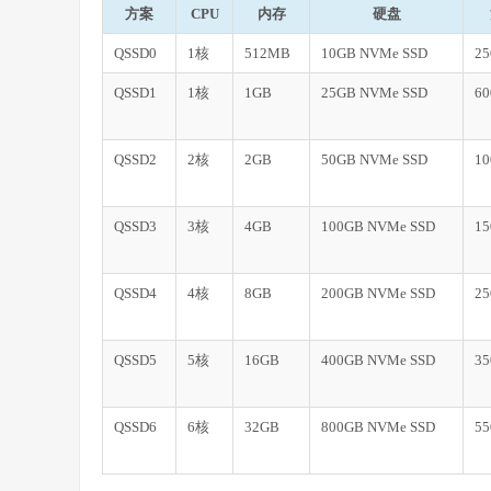
方案
CPU
内存
硬盘
QSSD0
1核
512MB
10GB NVMe SSD
2
QSSD1
1核
1GB
25GB NVMe SSD
6
QSSD2
2核
2GB
50GB NVMe SSD
1
QSSD3
3核
4GB
100GB NVMe SSD
1
QSSD4
4核
8GB
200GB NVMe SSD
2
QSSD5
5核
16GB
400GB NVMe SSD
3
QSSD6
6核
32GB
800GB NVMe SSD
5