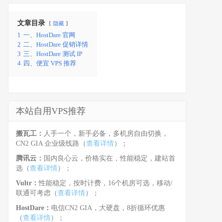
文章目录
隐藏
1
一、HostDare 官网
2
二、HostDare 促销详情
3
三、HostDare 测试 IP
4
四、便宜 VPS 推荐
本站自用VPS推荐
搬瓦工：
人手一个，新手必备，多机房自由切换，
CN2 GIA 企业级线路（
查看详情
）；
腾讯云：
国内良心云，价格实在，性能稳定，建站首
选（
查看详情
）；
Vultr：
性能稳定，按时计费，16个机房可选，移动/
联通可考虑（
查看详情
）；
HostDare：
电信CN2 GIA，大硬盘，8折循环优惠
（
查看详情
）；