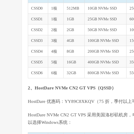
CSSD0
1核
512MB
10GB NVMe SSD
2
CSSD1
1核
1GB
25GB NVMe SSD
6
CSSD2
2核
2GB
50GB NVMe SSD
1
CSSD3
3核
4GB
100GB NVMe SSD
1
CSSD4
4核
8GB
200GB NVMe SSD
2
CSSD5
5核
16GB
400GB NVMe SSD
3
CSSD6
6核
32GB
800GB NVMe SSD
5
2、HostDare NVMe CN2 GT VPS（QSSD）
HostDare 优惠码：YY89C8XKQV（75 折，季付以
HostDare NVMe CN2 GT VPS 采用美国洛杉
以选择Windows系统：