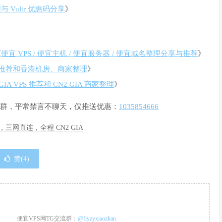
 Vultr 优惠码分享
》
《
便宜 VPS / 便宜主机 / 便宜服务器 / 便宜域名整理分享与推荐
》
PS 推荐和香港机房、商家整理
》
GIA VPS 推荐和 CN2 GIA 商家整理
》
惠通知群，平常禁言不聊天，仅推送优惠：
1035854666
季度，三网直连，全程 CN2 GIA
赞(
4
)
便宜VPS网TG交流群：
@flyzyxiaozhan