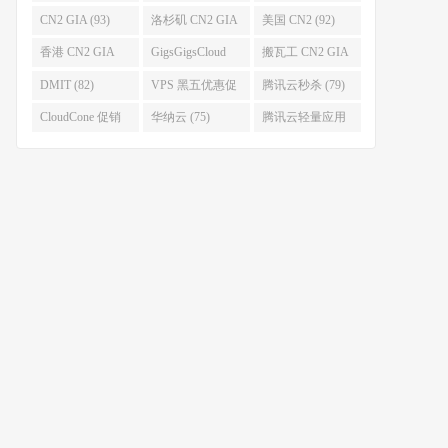
(96)
码 (96)
(94)
CN2 GIA (93)
洛杉矶 CN2 GIA
美国 CN2 (92)
(93)
香港 CN2 GIA
GigsGigsCloud
搬瓦工 CN2 GIA
(92)
(85)
(83)
DMIT (82)
VPS 黑五优惠促
腾讯云秒杀 (79)
销整理 (80)
CloudCone 促销
华纳云 (75)
腾讯云轻量应用
(75)
服务器 (74)