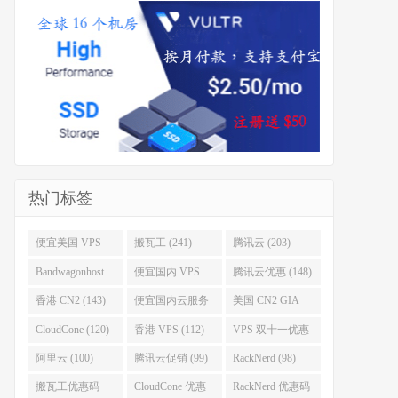
热门标签
便宜美国 VPS
搬瓦工 (241)
腾讯云 (203)
(255)
Bandwagonhost
便宜国内 VPS
腾讯云优惠 (148)
(188)
(167)
香港 CN2 (143)
便宜国内云服务
美国 CN2 GIA
器 (128)
(123)
CloudCone (120)
香港 VPS (112)
VPS 双十一优惠
促销 (106)
阿里云 (100)
腾讯云促销 (99)
RackNerd (98)
搬瓦工优惠码
CloudCone 优惠
RackNerd 优惠码