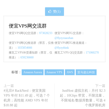
赞(
1
)
便宜VPS网交流群
便宜VPS网QQ交流群：
973028233
便宜VPS网TG交流群：
@flyzyxiaozhan
便宜VPS网QQ推送群（禁言，仅推
便宜VPS网TG推送频道：
送）：
1035854666
@flyzythink
搬瓦工VPS补货通知群（禁言，仅
搬瓦工VPS QQ交流群：
171060270
推送）：
659236660
标签：
Amazon Aurora
Amazon VPS
AWS
亚马逊云科技
上一篇
下一篇
#元旦# RackNerd：便宜美国
JustHost 虚拟主机：月付 $2.3
VPS 年付 $11.49 起，可选 7 个
起，10Gbps 带宽，不限流量，
机房；高性能 AMD VPS 年付
不限域名/数据库数量，可选 4
$18.88 起
个俄罗斯机房