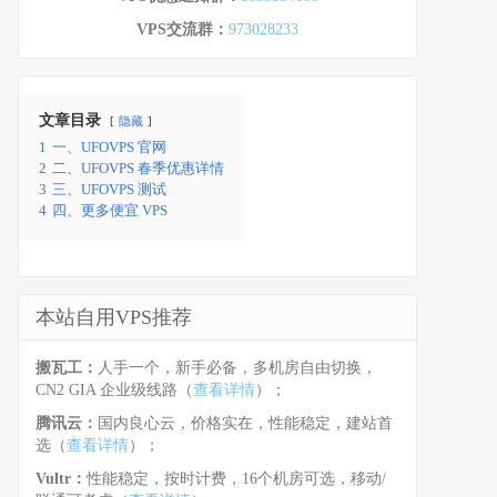
VPS交流群：
973028233
文章目录
隐藏
1
一、UFOVPS 官网
2
二、UFOVPS 春季优惠详情
3
三、UFOVPS 测试
4
四、更多便宜 VPS
本站自用VPS推荐
搬瓦工：
人手一个，新手必备，多机房自由切换，
CN2 GIA 企业级线路（
查看详情
）；
腾讯云：
国内良心云，价格实在，性能稳定，建站首
选（
查看详情
）；
Vultr：
性能稳定，按时计费，16个机房可选，移动/