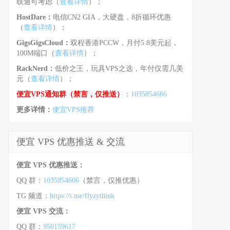
联通可考虑（
查看详情
）；
HostDare：
电信CN2 GIA，大硬盘，8折循环优惠
（
查看详情
）；
GigsGigsCloud：
双程香港PCCW，月付5.8美元起，
100M端口（
查看详情
）；
RackNerd：
低价之王，玩具VPS之选，年付仅需几美
元（
查看详情
）；
便宜VPS通知群（禁言，仅推送）
：
1035854666
更多详情：
便宜VPS推荐
便宜 VPS 优惠推送 & 交流
便宜 VPS 优惠推送：
QQ 群：
1035854666
（禁言，仅推优惠）
TG 频道：
https://t.me/flyzythink
便宜 VPS 交流：
QQ 群：
950159617