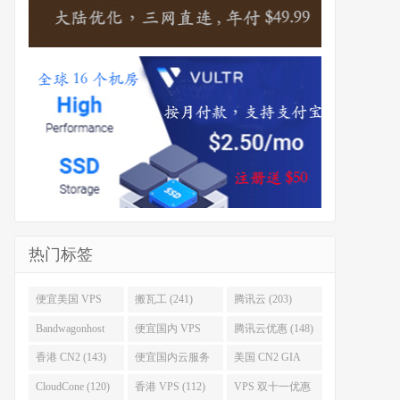
热门标签
便宜美国 VPS
搬瓦工 (241)
腾讯云 (203)
(255)
Bandwagonhost
便宜国内 VPS
腾讯云优惠 (148)
(188)
(167)
香港 CN2 (143)
便宜国内云服务
美国 CN2 GIA
器 (128)
(123)
CloudCone (120)
香港 VPS (112)
VPS 双十一优惠