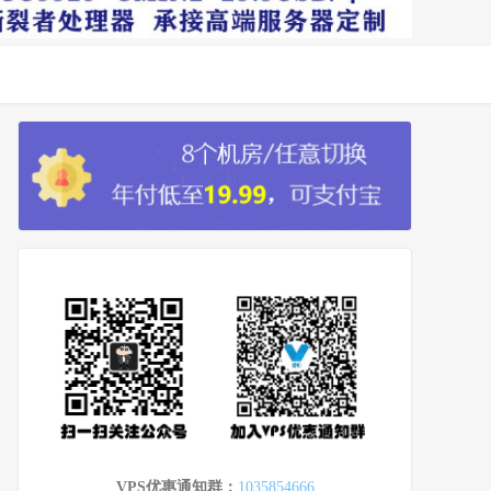
VPS优惠通知群：
1035854666