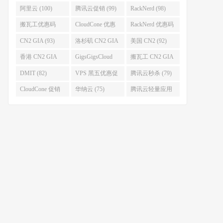
促销 (106)
阿里云 (100)
腾讯云促销 (99)
RackNerd (98)
搬瓦工优惠码
CloudCone 优惠
RackNerd 优惠码
(96)
码 (96)
(94)
CN2 GIA (93)
洛杉矶 CN2 GIA
美国 CN2 (92)
(93)
香港 CN2 GIA
GigsGigsCloud
搬瓦工 CN2 GIA
(92)
(85)
(83)
DMIT (82)
VPS 黑五优惠促
腾讯云秒杀 (79)
销整理 (80)
CloudCone 促销
华纳云 (75)
腾讯云轻量应用
(75)
服务器 (74)