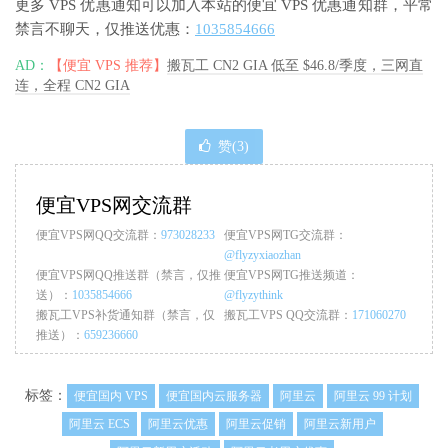
更多 VPS 优惠通知可以加入本站的便宜 VPS 优惠通知群，平常
禁言不聊天，仅推送优惠：
1035854666
AD：
【便宜 VPS 推荐】
搬瓦工 CN2 GIA 低至 $46.8/季度，三网直
连，全程 CN2 GIA
赞(
3
)
便宜VPS网交流群
便宜VPS网QQ交流群：
973028233
便宜VPS网TG交流群：
@flyzyxiaozhan
便宜VPS网QQ推送群（禁言，仅推
便宜VPS网TG推送频道：
送）：
1035854666
@flyzythink
搬瓦工VPS补货通知群（禁言，仅
搬瓦工VPS QQ交流群：
171060270
推送）：
659236660
标签：
便宜国内 VPS
便宜国内云服务器
阿里云
阿里云 99 计划
阿里云 ECS
阿里云优惠
阿里云促销
阿里云新用户