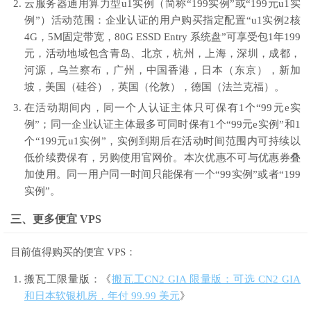
云服务器通用算力型u1实例（简称“199实例”或“199元u1实
例”）活动范围：企业认证的用户购买指定配置“u1实例2核
4G，5M固定带宽，80G ESSD Entry 系统盘”可享受包1年199
元，活动地域包含青岛、北京，杭州，上海，深圳，成都，
河源，乌兰察布，广州，中国香港，日本（东京），新加
坡，美国（硅谷），英国（伦敦），德国（法兰克福）。
在活动期间内，同一个人认证主体只可保有1个“99元e实
例”；同一企业认证主体最多可同时保有1个“99元e实例”和1
个“199元u1实例”，实例到期后在活动时间范围内可持续以
低价续费保有，另购使用官网价。本次优惠不可与优惠券叠
加使用。同一用户同一时间只能保有一个“99实例”或者“199
实例”。
三、更多便宜 VPS
目前值得购买的便宜 VPS：
搬瓦工限量版：《
搬瓦工CN2 GIA 限量版：可选 CN2 GIA
和日本软银机房，年付 99.99 美元
》