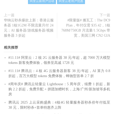
阿里云新用户活动
阿里云老用户优惠
上一篇
下一篇
华纳云秒杀爆款上新：香港云服
#限量版# 搬瓦工：The DC9
务器 1核1G2M 不限流量月付 24
Plan，年付仅需 $35.42，1核
元；AI 服务器/游戏服务器/视频
768M/750GB 月流量/1.5Gbps 带
服务器 3 折起
宽，美国三网 CN2 GIA
相关推荐
#11.11# 阿里云：2 核 2G 云服务器 38 元/年起，超 7000 万大模型
tokens 新客免费体验，领券至高减 1728 元
#11.11# 腾讯云：4 核 4G 云服务器新客 38 元/年起，AI 算力 0.8
折起，百万大模型 tokens 免费体验，蜂驰型首单 2.7 折
#周年庆# 腾讯云轻量云 Lighthouse：5 周年庆，续费 1 折起，新
购 2.2 折起，免费升配 + 拼团加赠时长，上海/广州/新加坡等多机
房
腾讯云 2025 上云采购盛典：4核4G 轻量服务器秒杀价年付低至
38 元，限时秒杀+首单特惠齐上阵