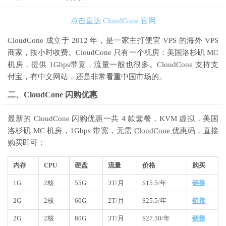
点击直达 CloudCone 官网
CloudCone 成立于 2012 年，是一家主打便宜 VPS 的海外 VPS
商家，按小时收费。CloudCone 只有一个机房：美国洛杉矶 MC
机房，提供 1Gbps带宽，流量一般也很多。CloudCone 支持支
付宝，有中文网站，还是非常看重中国市场的。
二、CloudCone 闪购优惠
最新的 CloudCone 闪购优惠一共 4 款套餐，KVM 虚拟，美国
洛杉矶 MC 机房，1Gbps 带宽，无需
CloudCone 优惠码
，直接
购买即可：
内存
CPU
硬盘
流量
价格
购买
1G
2核
55G
3T/月
$15.5/年
链接
2G
2核
60G
2T/月
$25.5/年
链接
2G
2核
80G
3T/月
$27.50/年
链接