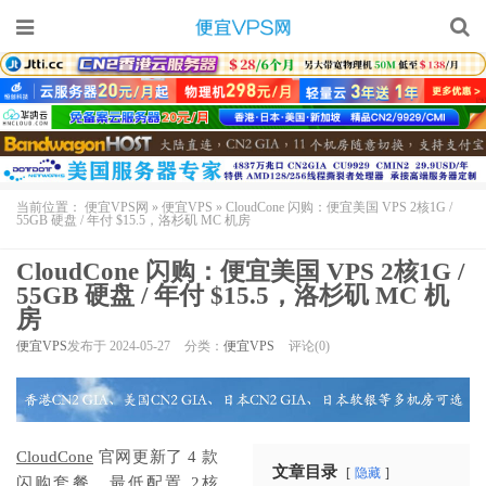
当前位置：
便宜VPS网
»
便宜VPS
»
CloudCone 闪购：便宜美国 VPS 2核1G /
55GB 硬盘 / 年付 $15.5，洛杉矶 MC 机房
CloudCone 闪购：便宜美国 VPS 2核1G /
55GB 硬盘 / 年付 $15.5，洛杉矶 MC 机
房
便宜VPS
发布于 2024-05-27
分类：
便宜VPS
评论(0)
CloudCone
官网更新了 4 款
文章目录
隐藏
闪购套餐，最低配置 2核