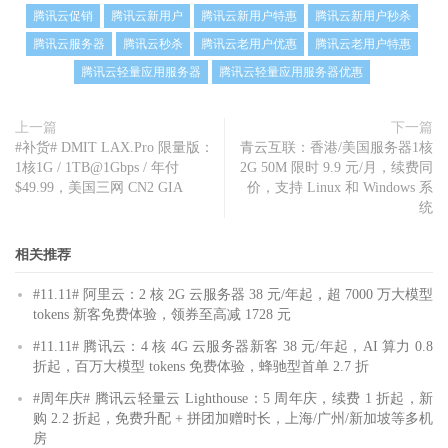
腾讯云促销
腾讯云新用户
腾讯云新用户特惠
腾讯云新用户秒杀
腾讯云服务器
腾讯云秒杀
腾讯云老用户优惠
腾讯云老用户特惠
腾讯云轻量应用服务器
腾讯云轻量应用服务器优惠
上一篇
下一篇
#补货# DMIT LAX.Pro 限量版：
青云互联：香港/美国服务器1核
1核1G / 1TB@1Gbps / 年付
2G 50M 限时 9.9 元/月，续费同
$49.99，美国三网 CN2 GIA
价，支持 Linux 和 Windows 系
统
相关推荐
#11.11# 阿里云：2 核 2G 云服务器 38 元/年起，超 7000 万大模型
tokens 新客免费体验，领券至高减 1728 元
#11.11# 腾讯云：4 核 4G 云服务器新客 38 元/年起，AI 算力 0.8
折起，百万大模型 tokens 免费体验，蜂驰型首单 2.7 折
#周年庆# 腾讯云轻量云 Lighthouse：5 周年庆，续费 1 折起，新
购 2.2 折起，免费升配 + 拼团加赠时长，上海/广州/新加坡等多机
房