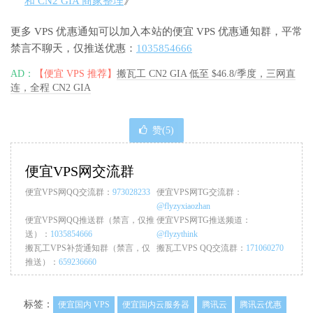
和 CN2 GIA 商家整理
》
更多 VPS 优惠通知可以加入本站的便宜 VPS 优惠通知群，平常
禁言不聊天，仅推送优惠：
1035854666
AD：
【便宜 VPS 推荐】
搬瓦工 CN2 GIA 低至 $46.8/季度，三网直
连，全程 CN2 GIA
赞(
5
)
便宜VPS网交流群
便宜VPS网QQ交流群：
973028233
便宜VPS网TG交流群：
@flyzyxiaozhan
便宜VPS网QQ推送群（禁言，仅推
便宜VPS网TG推送频道：
送）：
1035854666
@flyzythink
搬瓦工VPS补货通知群（禁言，仅
搬瓦工VPS QQ交流群：
171060270
推送）：
659236660
标签：
便宜国内 VPS
便宜国内云服务器
腾讯云
腾讯云优惠