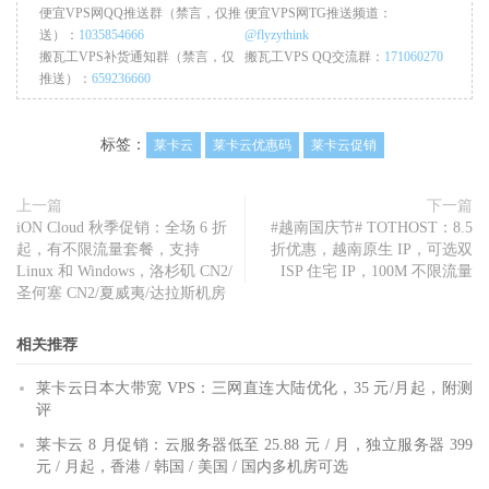
便宜VPS网QQ推送群（禁言，仅推
便宜VPS网TG推送频道：
送）：
1035854666
@flyzythink
搬瓦工VPS补货通知群（禁言，仅
搬瓦工VPS QQ交流群：
171060270
推送）：
659236660
标签：
莱卡云
莱卡云优惠码
莱卡云促销
上一篇
下一篇
iON Cloud 秋季促销：全场 6 折
#越南国庆节# TOTHOST：8.5
起，有不限流量套餐，支持
折优惠，越南原生 IP，可选双
Linux 和 Windows，洛杉矶 CN2/
ISP 住宅 IP，100M 不限流量
圣何塞 CN2/夏威夷/达拉斯机房
相关推荐
莱卡云日本大带宽 VPS：三网直连大陆优化，35 元/月起，附测
评
莱卡云 8 月促销：云服务器低至 25.88 元 / 月，独立服务器 399
元 / 月起，香港 / 韩国 / 美国 / 国内多机房可选