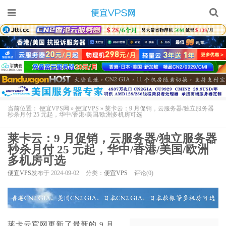
当前位置：
便宜VPS网
»
便宜VPS
»
莱卡云：9 月促销，云服务器/独立服务器
秒杀月付 25 元起，华中/香港/美国/欧洲多机房可选
莱卡云：9 月促销，云服务器/独立服务器
秒杀月付 25 元起，华中/香港/美国/欧洲
多机房可选
便宜VPS
发布于 2024-09-02
分类：
便宜VPS
评论(0)
莱卡云
官网更新了最新的 9 月