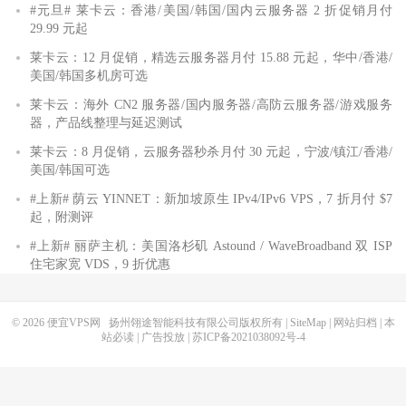
#元旦# 莱卡云：香港/美国/韩国/国内云服务器 2 折促销月付
29.99 元起
莱卡云：12 月促销，精选云服务器月付 15.88 元起，华中/香港/
美国/韩国多机房可选
莱卡云：海外 CN2 服务器/国内服务器/高防云服务器/游戏服务
器，产品线整理与延迟测试
莱卡云：8 月促销，云服务器秒杀月付 30 元起，宁波/镇江/香港/
美国/韩国可选
#上新# 荫云 YINNET：新加坡原生 IPv4/IPv6 VPS，7 折月付 $7
起，附测评
#上新# 丽萨主机：美国洛杉矶 Astound / WaveBroadband 双 ISP
住宅家宽 VDS，9 折优惠
© 2026
便宜VPS网
扬州翎途智能科技有限公司版权所有 |
SiteMap
|
网站归档
|
本
站必读
|
广告投放
|
苏ICP备2021038092号-4