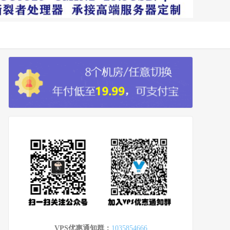
VPS优惠通知群：
1035854666