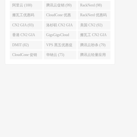
促销 (106)
阿里云 (100)
腾讯云促销 (99)
RackNerd (98)
搬瓦工优惠码
CloudCone 优惠
RackNerd 优惠码
(96)
码 (96)
(94)
CN2 GIA (93)
洛杉矶 CN2 GIA
美国 CN2 (92)
(93)
香港 CN2 GIA
GigsGigsCloud
搬瓦工 CN2 GIA
(92)
(85)
(83)
DMIT (82)
VPS 黑五优惠促
腾讯云秒杀 (79)
销整理 (80)
CloudCone 促销
华纳云 (75)
腾讯云轻量应用
(75)
服务器 (74)