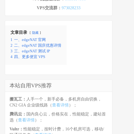
VPS交流群：
973028233
文章目录
隐藏
1
一、edgeNAT 官网
2
二、edgeNAT 国庆优惠详情
3
三、edgeNAT 测试 IP
4
四、更多便宜 VPS
本站自用VPS推荐
搬瓦工：
人手一个，新手必备，多机房自由切换，
CN2 GIA 企业级线路（
查看详情
）；
腾讯云：
国内良心云，价格实在，性能稳定，建站首
选（
查看详情
）；
Vultr：
性能稳定，按时计费，16个机房可选，移动/