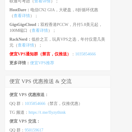
联通可考虑（
查看详情
）；
HostDare：
电信CN2 GIA，大硬盘，8折循环优惠
（
查看详情
）；
GigsGigsCloud：
双程香港PCCW，月付5.8美元起，
100M端口（
查看详情
）；
RackNerd：
低价之王，玩具VPS之选，年付仅需几美
元（
查看详情
）；
便宜VPS通知群（禁言，仅推送）
：
1035854666
更多详情：
便宜VPS推荐
便宜 VPS 优惠推送 & 交流
便宜 VPS 优惠推送：
QQ 群：
1035854666
（禁言，仅推优惠）
TG 频道：
https://t.me/flyzythink
便宜 VPS 交流：
QQ 群：
950159617