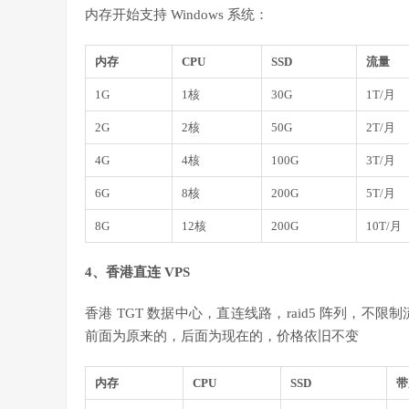
内存开始支持 Windows 系统：
内存
CPU
SSD
流量
1G
1核
30G
1T/月
2G
2核
50G
2T/月
4G
4核
100G
3T/月
6G
8核
200G
5T/月
8G
12核
200G
10T/月
4、香港直连 VPS
香港 TGT 数据中心，直连线路，raid5 阵列，不限制
前面为原来的，后面为现在的，价格依旧不变
内存
CPU
SSD
带