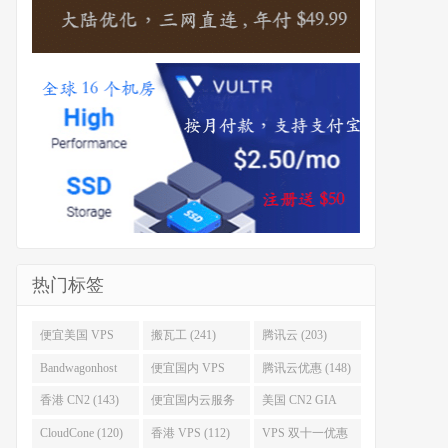
热门标签
便宜美国 VPS
搬瓦工 (241)
腾讯云 (203)
(255)
Bandwagonhost
便宜国内 VPS
腾讯云优惠 (148)
(188)
(167)
香港 CN2 (143)
便宜国内云服务
美国 CN2 GIA
器 (128)
(123)
CloudCone (120)
香港 VPS (112)
VPS 双十一优惠