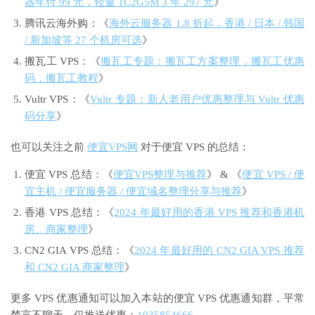
器年付 99 元，轻量 1C2G5M 3 年 297 元
》
腾讯云海外购：《
海外云服务器 1.8 折起，香港 / 日本 / 韩国
/ 新加坡等 27 个机房可选
》
搬瓦工 VPS：《
搬瓦工专题：搬瓦工方案整理，搬瓦工优惠
码，搬瓦工教程
》
Vultr VPS：《
Vultr 专题：新人老用户优惠整理与 Vultr 优惠
码分享
》
也可以关注之前
便宜VPS网
对于便宜 VPS 的总结：
便宜 VPS 总结：《
便宜VPS整理与推荐
》 & 《
便宜 VPS / 便
宜主机 / 便宜服务器 / 便宜域名整理分享与推荐
》
香港 VPS 总结：《
2024 年最好用的香港 VPS 推荐和香港机
房、商家整理
》
CN2 GIA VPS 总结：《
2024 年最好用的 CN2 GIA VPS 推荐
和 CN2 GIA 商家整理
》
更多 VPS 优惠通知可以加入本站的便宜 VPS 优惠通知群，平常
禁言不聊天，仅推送优惠：
1035854666