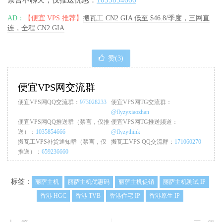
AD：
【便宜 VPS 推荐】
搬瓦工 CN2 GIA 低至 $46.8/季度，三网直
连，全程 CN2 GIA
赞(
3
)
便宜VPS网交流群
便宜VPS网QQ交流群：
973028233
便宜VPS网TG交流群：
@flyzyxiaozhan
便宜VPS网QQ推送群（禁言，仅推
便宜VPS网TG推送频道：
送）：
1035854666
@flyzythink
搬瓦工VPS补货通知群（禁言，仅
搬瓦工VPS QQ交流群：
171060270
推送）：
659236660
标签：
丽萨主机
丽萨主机优惠码
丽萨主机促销
丽萨主机测试 IP
香港 HGC
香港 TVB
香港住宅 IP
香港原生 IP