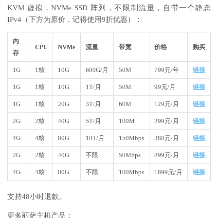
KVM 虚拟，NVMe SSD 阵列，不限制流量，自带一个静态
IPv4（下方为原价，记得使用9折优惠）：
内
CPU
NVMe
流量
带宽
价格
购买
存
1G
1核
10G
600G/月
50M
799元/年
链接
1G
1核
10G
1T/月
50M
99元/月
链接
1G
1核
20G
3T/月
60M
129元/月
链接
2G
2核
40G
5T/月
100M
299元/月
链接
4G
4核
80G
10T/月
150Mbps
388元/月
链接
2G
2核
40G
不限
50Mbps
899元/月
链接
4G
4核
80G
不限
100Mbps
1899元/月
链接
支持48小时退款。
更多丽萨主机产品：