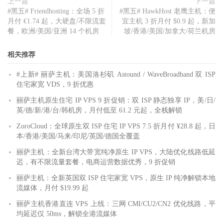
上一篇
下一篇
#黑五# Friendhosting：全场 5 折
#黑五# HawkHost 老鹰主机：便
月付 €1.74 起，大硬盘/不限流套
宜主机 3 折月付 $0.9 起，新加
餐，欧洲/美国/亚洲 14 个机房
坡/香港/美国/加拿大/荷兰机房
相关推荐
#上新# 丽萨主机：美国洛杉矶 Astound / WaveBroadband 双 ISP
住宅家宽 VDS，9 折优惠
丽萨主机原生住宅 IP VPS 9 折促销：双 ISP 静态独享 IP，美/日/
英/德/新/港/台/韩机房，月付低至 61.2 元起，全栈解锁
ZoroCloud：全球原生双 ISP 住宅 IP VPS 7.5 折月付 ¥28.8 起，日
本/香港/美国/马来/印尼/英国/德国全覆盖
丽萨主机：全新台湾大带宽纯净原生 IP VPS，大陆优化线路低延
迟，有不限流量套餐，电商运营数据优秀，9 折促销
丽萨主机：全新英国双 ISP 住宅家宽 VPS，原生 IP 纯净解锁本地
流媒体，月付 $19.99 起
丽萨主机香港直连 VPS 上线：三网 CMI/CU2/CN2 优化线路，平
均延迟仅 50ms，解锁全港流媒体