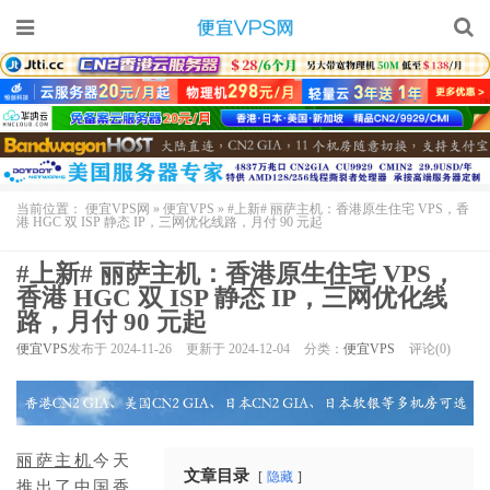
当前位置：
便宜VPS网
»
便宜VPS
»
#上新# 丽萨主机：香港原生住宅 VPS，香
港 HGC 双 ISP 静态 IP，三网优化线路，月付 90 元起
#上新# 丽萨主机：香港原生住宅 VPS，
香港 HGC 双 ISP 静态 IP，三网优化线
路，月付 90 元起
便宜VPS
发布于 2024-11-26
更新于 2024-12-04
分类：
便宜VPS
评论(0)
丽萨主机
今天
文章目录
隐藏
推出了中国香