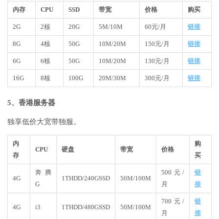
内存
CPU
SSD
带宽
价格
购买
2G
2核
20G
5M/10M
60元/月
链接
8G
4核
50G
10M/20M
150元/月
链接
6G
6核
50G
10M/20M
130元/月
链接
16G
8核
100G
20M/30M
300元/月
链接
5、香港服务器
独享低价大宽带独服。
内
购
CPU
硬盘
带宽
价格
存
买
奔腾
500元/
链
4G
1THDD/240GSSD
50M/100M
G
月
接
700元/
链
4G
i3
1THDD/480GSSD
50M/100M
月
接