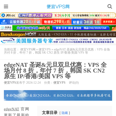
当前位置：
便宜VPS网
»
便宜VPS
»
edgeNAT 圣诞&元旦双旦优惠：VPS 全场
月付 8 折，年付 7 折，韩国 SK CN2 原生 IP/香港/美国 VPS 等
edgeNAT 圣诞&元旦双旦优惠：VPS 全
场月付 8 折，年付 7 折，韩国 SK CN2
原生 IP/香港/美国 VPS 等
便宜VPS
发布于 2024-12-24
分类：
便宜VPS
评论(0)
edgeNAT
官网
文章目录
隐藏
更新了最新的