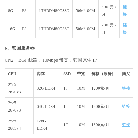
800元/
链
8G
E3
1THDD/480GSSD
50M/100M
月
接
900元/
链
16G
E3
1THDD/480GSSD
50M/100M
月
接
6、韩国服务器
CN2 + BGP 线路，10Mbps 带宽，韩国原生 IP：
CPU
内存
SSD
带宽
价格（原价）
购买
2*e5-
32G DDR4
1T
10M
1200元/月
链接
2670v3
2*e5-
64G DDR4
1T
10M
1400元/月
链接
2670v3
2*e5-
128G
1T
10M
1800元/月
链接
2683v4
DDR4