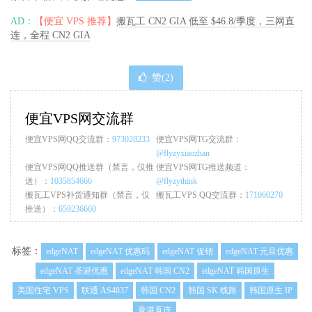
AD：
【便宜 VPS 推荐】
搬瓦工 CN2 GIA 低至 $46.8/季度，三网直
连，全程 CN2 GIA
赞(
2
)
便宜VPS网交流群
便宜VPS网QQ交流群：
973028233
便宜VPS网TG交流群：
@flyzyxiaozhan
便宜VPS网QQ推送群（禁言，仅推
便宜VPS网TG推送频道：
送）：
1035854666
@flyzythink
搬瓦工VPS补货通知群（禁言，仅
搬瓦工VPS QQ交流群：
171060270
推送）：
659236660
标签：
edgeNAT
edgeNAT 优惠码
edgeNAT 促销
edgeNAT 元旦优惠
edgeNAT 圣诞优惠
edgeNAT 韩国 CN2
edgeNAT 韩国原生
美国住宅 VPS
联通 AS4837
韩国 CN2
韩国 SK 线路
韩国原生 IP
香港直连