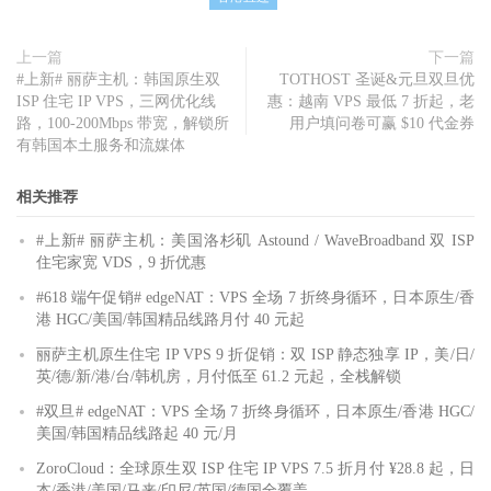
上一篇
下一篇
#上新# 丽萨主机：韩国原生双
TOTHOST 圣诞&元旦双旦优
ISP 住宅 IP VPS，三网优化线
惠：越南 VPS 最低 7 折起，老
路，100-200Mbps 带宽，解锁所
用户填问卷可赢 $10 代金券
有韩国本土服务和流媒体
相关推荐
#上新# 丽萨主机：美国洛杉矶 Astound / WaveBroadband 双 ISP
住宅家宽 VDS，9 折优惠
#618 端午促销# edgeNAT：VPS 全场 7 折终身循环，日本原生/香
港 HGC/美国/韩国精品线路月付 40 元起
丽萨主机原生住宅 IP VPS 9 折促销：双 ISP 静态独享 IP，美/日/
英/德/新/港/台/韩机房，月付低至 61.2 元起，全栈解锁
#双旦# edgeNAT：VPS 全场 7 折终身循环，日本原生/香港 HGC/
美国/韩国精品线路起 40 元/月
ZoroCloud：全球原生双 ISP 住宅 IP VPS 7.5 折月付 ¥28.8 起，日
本/香港/美国/马来/印尼/英国/德国全覆盖