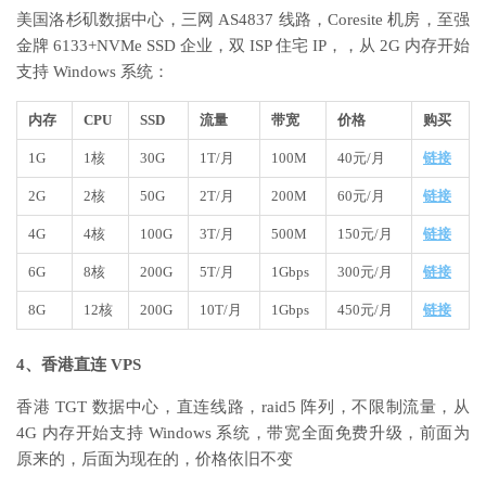
美国洛杉矶数据中心，三网 AS4837 线路，Coresite 机房，至强
金牌 6133+NVMe SSD 企业，双 ISP 住宅 IP，，从 2G 内存开始
支持 Windows 系统：
内存
CPU
SSD
流量
带宽
价格
购买
1G
1核
30G
1T/月
100M
40元/月
链接
2G
2核
50G
2T/月
200M
60元/月
链接
4G
4核
100G
3T/月
500M
150元/月
链接
6G
8核
200G
5T/月
1Gbps
300元/月
链接
8G
12核
200G
10T/月
1Gbps
450元/月
链接
4、香港直连 VPS
香港 TGT 数据中心，直连线路，raid5 阵列，不限制流量，从
4G 内存开始支持 Windows 系统，带宽全面免费升级，前面为
原来的，后面为现在的，价格依旧不变