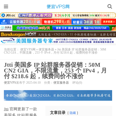
当前位置：
便宜VPS网
»
便宜服务器
»
Jtti 美国多 IP 站群服务器促销：50M
CN2 GIA，不限流量，253 个 IPv4，月付 $218.6 起，续费同价不涨价
Jtti 美国多 IP 站群服务器促销：50M
CN2 GIA，不限流量，253 个 IPv4，月
付 $218.6 起，续费同价不涨价
便宜VPS
发布于 2025-04-10
分类：
便宜服务器
评论(0)
Jtti
官网更新了一款
文章目录
隐藏
美国多 IP 站群服务