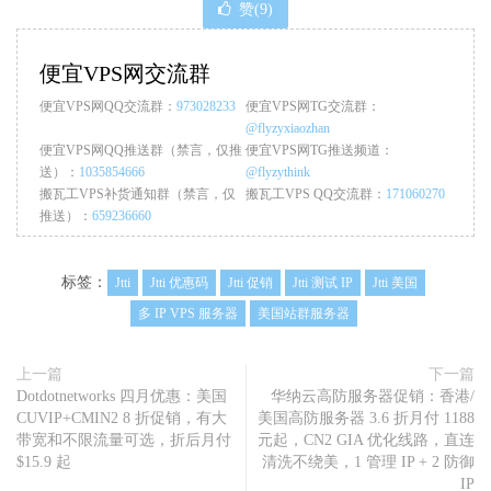
赞(
9
)
便宜VPS网交流群
便宜VPS网QQ交流群：
973028233
便宜VPS网TG交流群：
@flyzyxiaozhan
便宜VPS网QQ推送群（禁言，仅推
便宜VPS网TG推送频道：
送）：
1035854666
@flyzythink
搬瓦工VPS补货通知群（禁言，仅
搬瓦工VPS QQ交流群：
171060270
推送）：
659236660
标签：
Jtti
Jtti 优惠码
Jtti 促销
Jtti 测试 IP
Jtti 美国
多 IP VPS 服务器
美国站群服务器
上一篇
下一篇
Dotdotnetworks 四月优惠：美国
华纳云高防服务器促销：香港/
CUVIP+CMIN2 8 折促销，有大
美国高防服务器 3.6 折月付 1188
带宽和不限流量可选，折后月付
元起，CN2 GIA 优化线路，直连
$15.9 起
清洗不绕美，1 管理 IP + 2 防御
IP