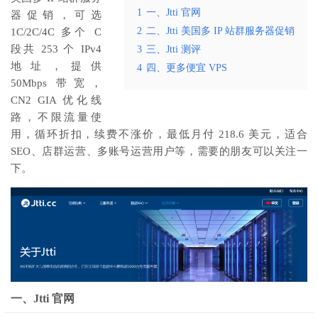
1
一、Jtti 官网
器促销，可选
2
二、Jtti 美国多 IP 站群服务器促销
1C/2C/4C 多个 C
段共 253 个 IPv4
3
三、Jtti 测评
地址，提供
4
四、更多便宜 VPS
50Mbps 带宽，
CN2 GIA 优化线
路，不限流量使
用，循环折扣，续费不涨价，最低月付 218.6 美元，适合
SEO、店群运营、多账号运营用户等，需要的朋友可以关注一
下。
一、Jtti 官网