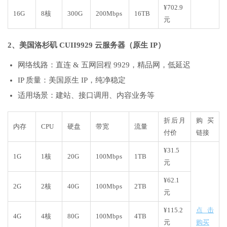
¥702.9
16G
8核
300G
200Mbps
16TB
元
2、美国洛杉矶 CUII9929 云服务器（原生 IP）
网络线路：直连 & 五网回程 9929，精品网，低延迟
IP 质量：美国原生 IP，纯净稳定
适用场景：建站、接口调用、内容业务等
折后月
购买
内存
CPU
硬盘
带宽
流量
付价
链接
¥31.5
1G
1核
20G
100Mbps
1TB
元
¥62.1
2G
2核
40G
100Mbps
2TB
元
¥115.2
点击
4G
4核
80G
100Mbps
4TB
元
购买