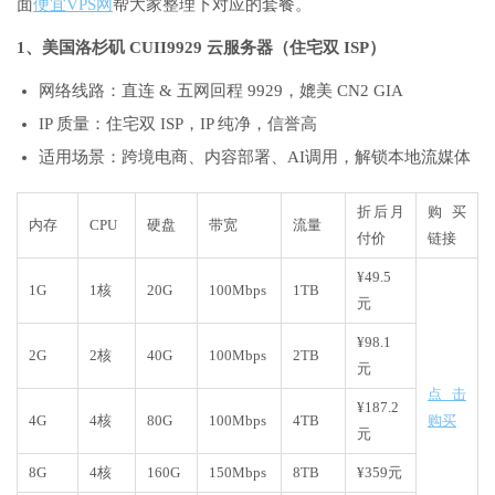
面
便宜VPS网
帮大家整理下对应的套餐。
1、美国洛杉矶 CUII9929 云服务器（住宅双 ISP）
网络线路：直连 & 五网回程 9929，媲美 CN2 GIA
IP 质量：住宅双 ISP，IP 纯净，信誉高
适用场景：跨境电商、内容部署、AI调用，解锁本地流媒体
折后月
购买
内存
CPU
硬盘
带宽
流量
付价
链接
¥49.5
1G
1核
20G
100Mbps
1TB
元
¥98.1
2G
2核
40G
100Mbps
2TB
元
点击
¥187.2
4G
4核
80G
100Mbps
4TB
购买
元
8G
4核
160G
150Mbps
8TB
¥359元