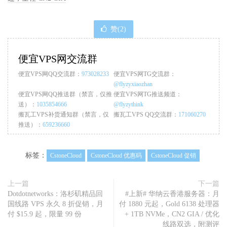
赞(
2
)
便宜VPS网交流群
便宜VPS网QQ交流群：
973028233
便宜VPS网TG交流群：
@flyzyxiaozhan
便宜VPS网QQ推送群（禁言，仅推
便宜VPS网TG推送频道：
送）：
1035854666
@flyzythink
搬瓦工VPS补货通知群（禁言，仅
搬瓦工VPS QQ交流群：
171060270
推送）：
659236660
标签：
CstoneCloud
CstoneCloud 优惠码
CstoneCloud 促销
上一篇
下一篇
Dotdotnetworks：洛杉矶精品回
#上新# 华纳云香港服务器：月
国线路 VPS 永久 8 折促销，月
付 1880 元起，Gold 6138 处理器
付 $15.9 起，限量 99 份
+ 1TB NVMe，CN2 GIA / 优化
线路双选，附测评