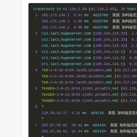
Softlayer
,
San
Jose
,
 CA         
2607
:
f0d0
:
2601
:
2
traceroute to 
61.139
.
2.69
(
61.139
.
2.69
),
30
 hops
Softlayer
,
Washington
,
 WA       
2607
:
f0d0
:
3001
:
7
1
192.173
.
146.1
0.91
 ms  AS25780  
美国
加利福尼
Softlayer
,
Paris
,
 FR            
2a03
:
8180
:
1301
:
8
192.173
.
146.1
1.05
 ms  AS25780  
美国
加利福尼
Softlayer
,
Singapore
,
 SG        
2401
:
c900
:
1101
:
8
192.173
.
146.1
0.90
 ms  AS25780  
美国
加利福尼
Softlayer
,
Tokyo
,
 JP            
2401
:
c900
:
1001
:
1
2
  cs2
.
lax3
.
hugeserver
.
com 
(
199.244
.
116.33
)
1.
------------------------------------------------
    cs2
.
lax3
.
hugeserver
.
com 
(
199.244
.
116.33
)
0.
    cs2
.
lax3
.
hugeserver
.
com 
(
199.244
.
116.33
)
2.
3
  cr1
.
lax3
.
hugeserver
.
com 
(
199.244
.
116.5
)
0.2
    cr1
.
lax3
.
hugeserver
.
com 
(
199.244
.
116.5
)
0.3
    cr1
.
lax3
.
hugeserver
.
com 
(
199.244
.
116.5
)
0.3
4
Te0
-
1
-
0
-
10.br04.lax05.pccwbtn
.
net 
(
63.217
.
10
Te0
-
1
-
0
-
10.br04.lax05.pccwbtn
.
net 
(
63.217
.
10
Te0
-
1
-
0
-
10.br04.lax05.pccwbtn
.
net 
(
63.217
.
10
5
TenGE0
-
2
-
0
-
22.br04.sjo01.pccwbtn
.
net 
(
63.218
TenGE0
-
2
-
0
-
22.br04.sjo01.pccwbtn
.
net 
(
63.218
TenGE0
-
2
-
0
-
22.br04.sjo01.pccwbtn
.
net 
(
63.218
6
*
218.30
.
53.17
9.25
 ms  AS4134  
美国
加利福尼亚
*
7
202.97
.
50.61
39.92
 ms  AS4134  
美国
加利福尼
202.97
.
50.61
41.44
 ms  AS4134  
美国
加利福尼