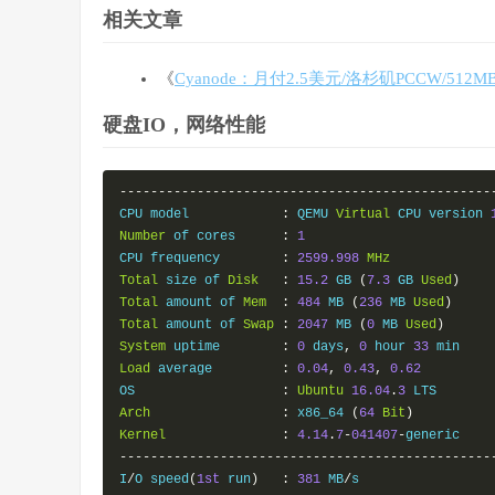
相关文章
《
Cyanode：月付2.5美元/洛杉矶PCCW/512MB/1
硬盘IO，网络性能
------------------------------------------------
CPU model            
:
 QEMU 
Virtual
 CPU version 
Number
 of cores      
:
1
CPU frequency        
:
2599.998
MHz
Total
 size of 
Disk
:
15.2
 GB 
(
7.3
 GB 
Used
)
Total
 amount of 
Mem
:
484
 MB 
(
236
 MB 
Used
)
Total
 amount of 
Swap
:
2047
 MB 
(
0
 MB 
Used
)
System
 uptime        
:
0
 days
,
0
 hour 
33
Load
 average         
:
0.04
,
0.43
,
0.62
OS                   
:
Ubuntu
16.04
.
3
Arch
:
 x86_64 
(
64
Bit
)
Kernel
:
4.14
.
7
-
041407
-
------------------------------------------------
I
/
O speed
(
1st
 run
)
:
381
 MB
/
s
