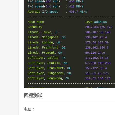
I
/
O speed
(
2nd
 run
)
:
406
 MB
/
s

I
/
O speed
(
3rd
 run
)
:
415
 MB
/
Average
 I
/
O speed    
:
400.7
 MB
/
------------------------------------------------
Node
Name
IPv4
 address    
CacheFly
205.234
.
175.175
Linode
,
Tokyo
,
 JP               
106.187
.
96.148
Linode
,
Singapore
,
 SG           
139.162
.
23.4
Linode
,
London
,
 UK              
176.58
.
107.39
Linode
,
Frankfurt
,
 DE           
139.162
.
130.8
Linode
,
Fremont
,
 CA             
50.116
.
14.9
Softlayer
,
Dallas
,
 TX           
173.192
.
68.18
Softlayer
,
Seattle
,
 WA          
67.228
.
112.250
Softlayer
,
Frankfurt
,
 DE        
159.122
.
69.4
Softlayer
,
Singapore
,
 SG        
119.81
.
28.170
Softlayer
,
HongKong
,
 CN         
119.81
.
130.170
------------------------------------------------
Node
Name
IPv6
 address    
Linode
,
Atlanta
,
 GA             
2600
:
3c02
::
4b
回程测试
Linode
,
Dallas
,
 TX              
2600
:
3c00
::
4b
Linode
,
Newark
,
 NJ              
2600
:
3c03
::
4b
电信：
Linode
,
Singapore
,
 SG           
2400
:
8901
::
4b
Linode
,
Tokyo
,
 JP               
2400
:
8900
::
4b