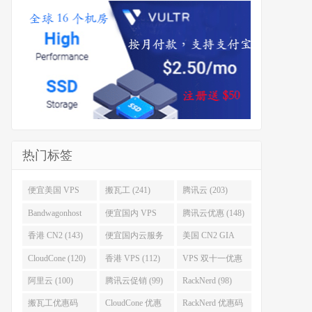
热门标签
便宜美国 VPS
搬瓦工 (241)
腾讯云 (203)
(255)
Bandwagonhost
便宜国内 VPS
腾讯云优惠 (148)
(188)
(167)
香港 CN2 (143)
便宜国内云服务
美国 CN2 GIA
器 (128)
(123)
CloudCone (120)
香港 VPS (112)
VPS 双十一优惠
促销 (106)
阿里云 (100)
腾讯云促销 (99)
RackNerd (98)
搬瓦工优惠码
CloudCone 优惠
RackNerd 优惠码