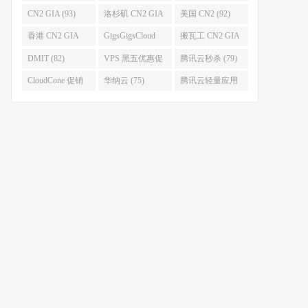
(96)
码 (96)
(94)
CN2 GIA (93)
洛杉矶 CN2 GIA
美国 CN2 (92)
(93)
香港 CN2 GIA
GigsGigsCloud
搬瓦工 CN2 GIA
(92)
(85)
(83)
DMIT (82)
VPS 黑五优惠促
腾讯云秒杀 (79)
销整理 (80)
CloudCone 促销
华纳云 (75)
腾讯云轻量应用
(75)
服务器 (74)