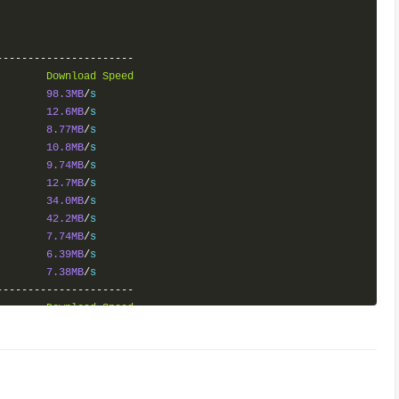
----------------------
        
Download
Speed
98.3MB
/
12.6MB
/
8.77MB
/
10.8MB
/
9.74MB
/
12.7MB
/
34.0MB
/
42.2MB
/
7.74MB
/
6.39MB
/
7.38MB
/
----------------------
        
Download
Speed
26.5MB
/
26.9MB
/
14.7MB
/
8.53MB
/
12.5MB
/