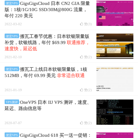
GigsGigsCloud 日本 CN2 GIA 限量
便宜VPS
版：1核/1G/10G SSD/30M@800G 流量，
年付 220 美元
2022-03-02
赞(
3
)
搬瓦工春节优惠：日本软银限量版
便宜VPS
补货，软银线路，年付 $69.99
联通推荐，
速度快，延迟低
2021-02-10
赞(
2
)
搬瓦工上线日本软银限量版，1核
便宜VPS
512MB，年付 69.99 美元
非常适合联通
2021-01-19
赞(
2
)
OneVPS 日本 IIJ VPS 测评，速度、
VPS测评
延迟、路由信息等
2020-07-07
赞(
2
)
GigsGigsCloud 618 买一送一促销：
便宜VPS