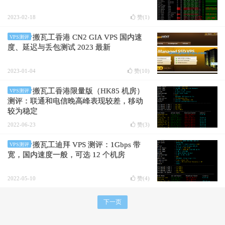
2023-02-18
赞(
1
)
搬瓦工香港 CN2 GIA VPS 国内速
VPS测评
度、延迟与丢包测试 2023 最新
2023-01-04
赞(
10
)
搬瓦工香港限量版（HK85 机房）
VPS测评
测评：联通和电信晚高峰表现较差，移动
较为稳定
2022-06-23
赞(
3
)
搬瓦工迪拜 VPS 测评：1Gbps 带
VPS测评
宽，国内速度一般，可选 12 个机房
2022-05-10
赞(
4
)
下一页