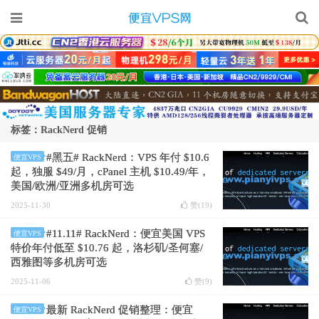
标签：RackNerd 促销
#黑五# RackNerd：VPS 年付 $10.6
便宜VPS
起，独服 $49/月，cPanel 主机 $10.49/年，
美国/欧洲/亚洲多机房可选
2025-11-30
赞(
19
)
#11.11# RackNerd：便宜美国 VPS
便宜VPS
特价年付低至 $10.76 起，洛杉矶/圣何塞/
西雅图等多机房可选
2025-11-06
赞(
9
)
最新 RackNerd 促销整理：便宜
便宜VPS