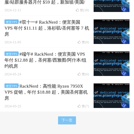
服/站群服务器月付 $59 起，新加坡/美国/
欧洲多机房
2024-12-11
赞(
18
)
#双十一# RackNerd：便宜美国
便宜VPS
VPS 年付 $11.11 起，洛杉矶/圣何塞等 7 机
房
2024-11-05
赞(
8
)
#端午# RackNerd：便宜美国 VPS
便宜VPS
年付 $12.88 起，圣何塞/西雅图/阿什本/纽
约机房
2024-05-24
赞(
6
)
RackNerd：高性能 Ryzen 7950X
便宜VPS
VPS 促销，年付 $18.88 起，美国圣何塞机
房
2024-03-25
赞(
7
)
下一页