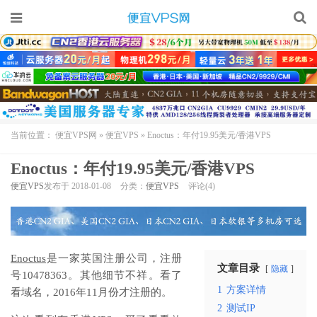
当前位置：
便宜VPS网
»
便宜VPS
»
Enoctus：年付19.95美元/香港VPS
Enoctus：年付19.95美元/香港VPS
便宜VPS
发布于 2018-01-08
分类：
便宜VPS
评论(4)
Enoctus
是一家英国注册公司，注册
文章目录
隐藏
号10478363。其他细节不祥。看了
1
方案详情
看域名，2016年11月份才注册的。
2
测试IP