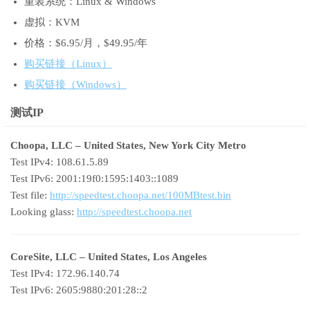
重装系统：Linux & Windows
虚拟：KVM
价格：$6.95/月，$49.95/年
购买链接（Linux）
购买链接（Windows）
测试IP
Choopa, LLC – United States, New York City Metro
Test IPv4: 108.61.5.89
Test IPv6: 2001:19f0:1595:1403::1089
Test file:
http://speedtest.choopa.net/100MBtest.bin
Looking glass:
http://speedtest.choopa.net
CoreSite, LLC – United States, Los Angeles
Test IPv4: 172.96.140.74
Test IPv6: 2605:9880:201:28::2