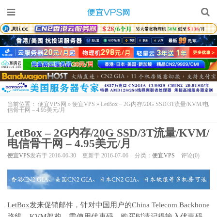
当前位置：
便宜VPS网
»
便宜VPS
»
LetBox – 2G内存/20G SSD/3T流量/KVM/电
信骨干网 – 4.95美元/月
LetBox – 2G内存/20G SSD/3T流量/KVM/
电信骨干网 – 4.95美元/月
便宜VPS
发布于 2016-06-30
更新于 2016-07-06
分类：
便宜VPS
评论(0)
LetBox
发来促销邮件，针对中国用户的China Telecom Backbone
路线，KVM架构。需使用优惠码，购买时请记得输入优惠码。