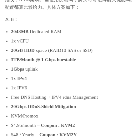
配置都算比较给力。具体方案如下：
2GB：
2048MB
Dedicated RAM
1x vCPU
20GB HDD
space (RAID10 SAS or SSD)
3TB/Month @ 1 Gbps burstable
1Gbps
uplink
1x IPv4
1x IPV6
Free DNS Hosting + IPV4 rdns Management
20Gbps DDoS-Shield Mitigation
KVM/Promox
$4.95/month –
Coupon : KVM2
$48 / Yearly –
Coupon : KVM2Y