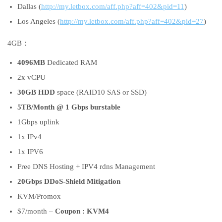
Dallas (
http://my.letbox.com/aff.php?aff=402&pid=11
)
Los Angeles (
http://my.letbox.com/aff.php?aff=402&pid=27
)
4GB：
4096MB
Dedicated RAM
2x vCPU
30GB HDD
space (RAID10 SAS or SSD)
5TB/Month @ 1 Gbps burstable
1Gbps uplink
1x IPv4
1x IPV6
Free DNS Hosting + IPV4 rdns Management
20Gbps DDoS-Shield Mitigation
KVM/Promox
$7/month –
Coupon : KVM4