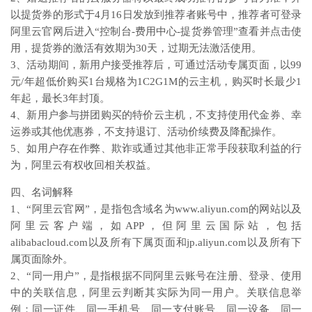
以提货券的形式于4月16日发放到推荐者账号中，推荐者可登录
阿里云官网后进入“控制台-费用中心-提货券管理”查看并点击使
用，提货券的激活有效期为30天，过期无法激活使用。
3、活动期间，新用户接受推荐后，可通过活动专属页面，以99
元/年超低价购买1台规格为1C2G1M的云主机，购买时长最少1
年起，最长3年封顶。
4、新用户参与拼团购买的特价云主机，不支持使用代金券、幸
运券或其他优惠券，不支持退订、活动价续费及降配操作。
5、如用户存在作弊、欺诈或通过其他非正常手段获取利益的行
为，阿里云有权收回相关权益。
四、名词解释
1、“阿里云官网”，是指包含域名为www.aliyun.com的网站以及
阿里云客户端，如APP，但阿里云国际站，包括
alibabacloud.com以及所有下属页面和jp.aliyun.com以及所有下
属页面除外。
2、“同一用户”，是指根据不同阿里云账号在注册、登录、使用
中的关联信息，阿里云判断其实际为同一用户。关联信息举
例：同一证件、同一手机号、同一支付账号、同一设备、同一