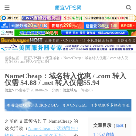
当前位置：
便宜VPS网
»
便宜域名
»
NameCheap：域名转入优惠 / .com 转入仅
需 $4.88 / .net 转入仅需$5.94
NameCheap：域名转入优惠 / .com 转入
仅需 $4.88 / .net 转入仅需$5.94
便宜VPS
发布于 2018-06-26
分类：
便宜域名
评论(0)
之前的文章预告过了
NameCheap
的
文章目录
隐藏
这次活动（
NameCheap：活动预告 /
1
活动详情
转移 .com/.net/.org 域名五折
），今