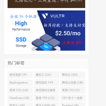
热门标签
便宜美国 VPS
搬瓦工 (241)
腾讯云 (203)
(255)
Bandwagonhost
便宜国内 VPS
腾讯云优惠 (148)
(188)
(167)
香港 CN2 (143)
便宜国内云服务
美国 CN2 GIA
器 (128)
(123)
CloudCone (120)
香港 VPS (112)
VPS 双十一优惠
促销 (106)
阿里云 (100)
腾讯云促销 (99)
RackNerd (98)