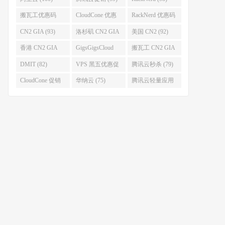
搬瓦工优惠码
CloudCone 优惠
RackNerd 优惠码
(96)
码 (96)
(94)
CN2 GIA (93)
洛杉矶 CN2 GIA
美国 CN2 (92)
(93)
香港 CN2 GIA
GigsGigsCloud
搬瓦工 CN2 GIA
(92)
(85)
(83)
DMIT (82)
VPS 黑五优惠促
腾讯云秒杀 (79)
销整理 (80)
CloudCone 促销
华纳云 (75)
腾讯云轻量应用
(75)
服务器 (74)