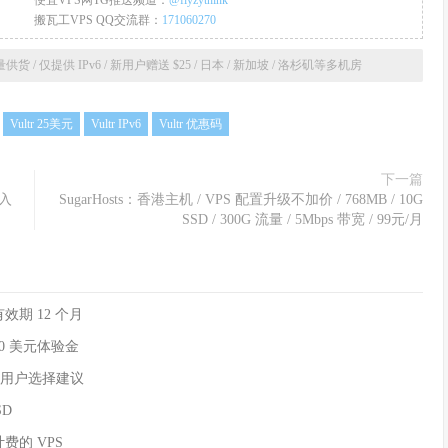
便宜VPS网TG推送频道：
@flyzythink
搬瓦工VPS QQ交流群：
171060270
大量供货 / 仅提供 IPv6 / 新用户赠送 $25 / 日本 / 新加坡 / 洛杉矶等多机房
Vultr 25美元
Vultr IPv6
Vultr 优惠码
下一篇
转入
SugarHosts：香港主机 / VPS 配置升级不加价 / 768MB / 10G
SSD / 300G 流量 / 5Mbps 带宽 / 99元/月
效期 12 个月
50 美元体验金
和中国用户选择建议
SD
费的 VPS