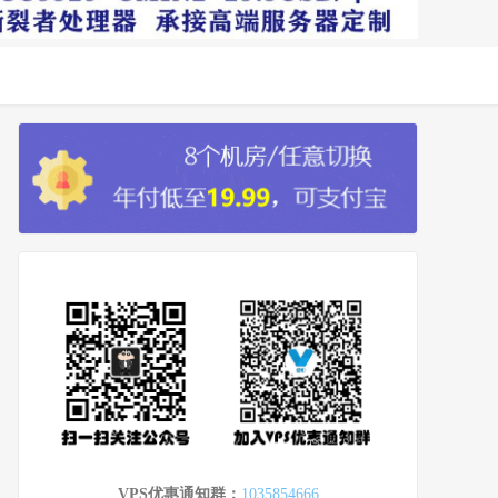
VPS优惠通知群：
1035854666