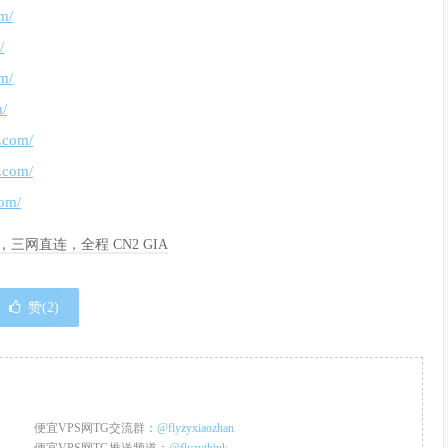
om/
/
om/
m/
r.com/
r.com/
com/
季度，三网直连，全程 CN2 GIA
赞(
2
)
便宜VPS网TG交流群：
@flyzyxiaozhan