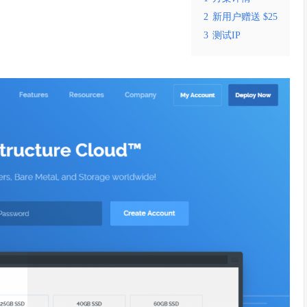
2
新用户赠送 $25
3
测试IP