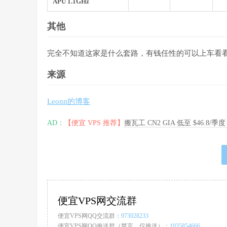
APU 1.1GHz
其他
完全不知道这家是什么套路，有钱任性的可以上车看
来源
Leonn的博客
AD：
【便宜 VPS 推荐】
搬瓦工 CN2 GIA 低至 $46.8/
便宜VPS网交流群
便宜VPS网QQ交流群：
973028233
便宜VPS网QQ推送群（禁言，仅推送）：
1035854666