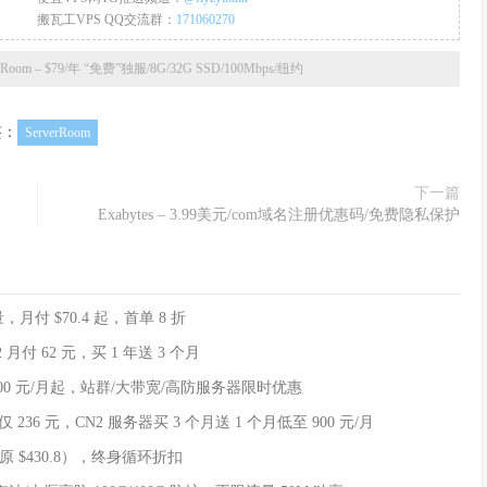
搬瓦工VPS QQ交流群：
171060270
erRoom – $79/年 “免费”独服/8G/32G SSD/100Mbps/纽约
签：
ServerRoom
下一篇
Exabytes – 3.99美元/com域名注册优惠码/免费隐私保护
，月付 $70.4 起，首单 8 折
 月付 62 元，买 1 年送 3 个月
00 元/月起，站群/大带宽/高防服务器限时优惠
6 元，CN2 服务器买 3 个月送 1 个月低至 900 元/月
（原 $430.8），终身循环折扣