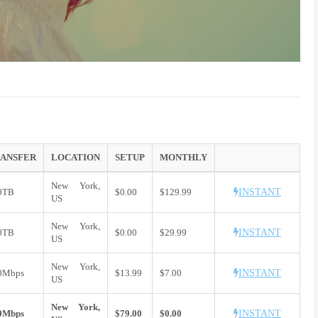
ANSFER
LOCATION
SETUP
MONTHLY
New York,
0TB
$0.00
$129.99
INSTANT
US
New York,
0TB
$0.00
$29.99
INSTANT
US
New York,
0Mbps
$13.99
$7.00
INSTANT
US
New York,
0Mbps
$79.00
$0.00
INSTANT