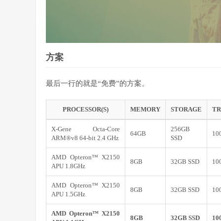
方案
最后一行的就是“免费”的方案。
PROCESSOR(S)
MEMORY
STORAGE
TR
X-Gene Octa-Core
256GB
64GB
10
ARM®v8 64-bit 2.4 GHz
SSD
AMD Opteron™ X2150
8GB
32GB SSD
10
APU 1.8GHz
AMD Opteron™ X2150
8GB
32GB SSD
10
APU 1.5GHz
AMD Opteron™ X2150
8GB
32GB SSD
10