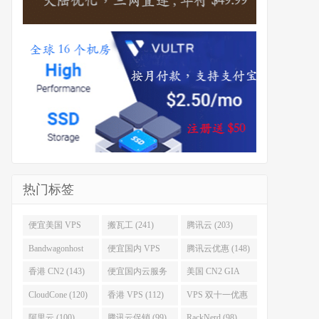
热门标签
便宜美国 VPS
搬瓦工 (241)
腾讯云 (203)
(255)
Bandwagonhost
便宜国内 VPS
腾讯云优惠 (148)
(188)
(167)
香港 CN2 (143)
便宜国内云服务
美国 CN2 GIA
器 (128)
(123)
CloudCone (120)
香港 VPS (112)
VPS 双十一优惠
促销 (106)
阿里云 (100)
腾讯云促销 (99)
RackNerd (98)