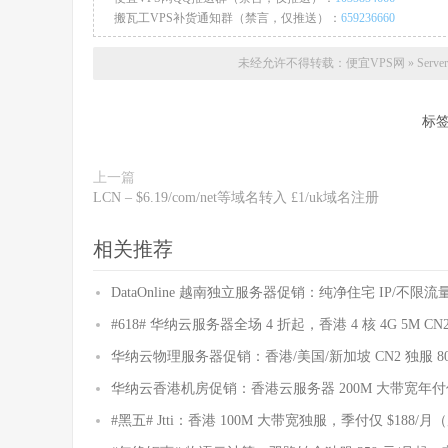
搬瓦工VPS补货通知群（禁言，仅推送）：
659236660
未经允许不得转载：
便宜VPS网
»
Serv
标
上一篇
LCN – $6.19/com/net等域名转入 £1/uk域名注册
相关推荐
DataOnline 越南独立服务器促销：纯净住宅 IP/不限流量
#618# 华纳云服务器全场 4 折起，香港 4 核 4G 5M CN2
华纳云物理服务器促销：香港/美国/新加坡 CN2 独服 8
华纳云香港机房促销：香港云服务器 200M 大带宽年付仅 23
#黑五# Jtti：香港 100M 大带宽独服，季付仅 $188/月