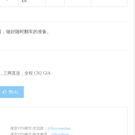
US
看，做好随时翻车的准备。
季度，三网直连，全程 CN2 GIA
赞(
4
)
便宜VPS网TG交流群：
@flyzyxiaozhan
便宜VPS网TG推送频道：
@flyzythink