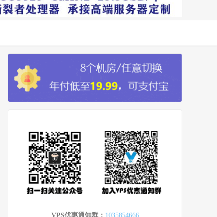
VPS优惠通知群：
1035854666