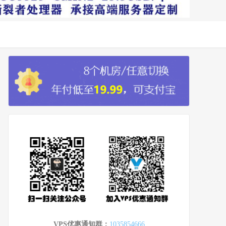
VPS优惠通知群：
1035854666