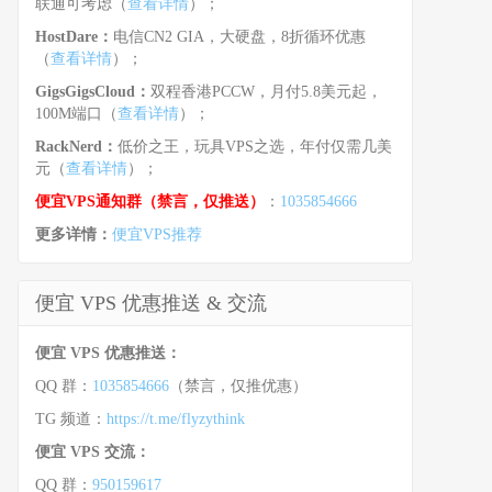
联通可考虑（
查看详情
）；
HostDare：
电信CN2 GIA，大硬盘，8折循环优惠
（
查看详情
）；
GigsGigsCloud：
双程香港PCCW，月付5.8美元起，
100M端口（
查看详情
）；
RackNerd：
低价之王，玩具VPS之选，年付仅需几美
元（
查看详情
）；
便宜VPS通知群（禁言，仅推送）
：
1035854666
更多详情：
便宜VPS推荐
便宜 VPS 优惠推送 & 交流
便宜 VPS 优惠推送：
QQ 群：
1035854666
（禁言，仅推优惠）
TG 频道：
https://t.me/flyzythink
便宜 VPS 交流：
QQ 群：
950159617