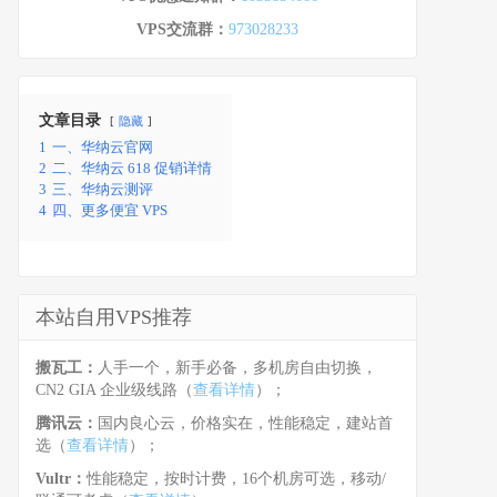
VPS交流群：
973028233
文章目录
隐藏
1
一、华纳云官网
2
二、华纳云 618 促销详情
3
三、华纳云测评
4
四、更多便宜 VPS
本站自用VPS推荐
搬瓦工：
人手一个，新手必备，多机房自由切换，
CN2 GIA 企业级线路（
查看详情
）；
腾讯云：
国内良心云，价格实在，性能稳定，建站首
选（
查看详情
）；
Vultr：
性能稳定，按时计费，16个机房可选，移动/