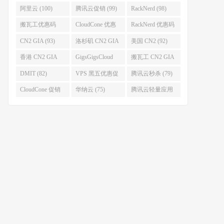
促销 (106)
阿里云 (100)
腾讯云促销 (99)
RackNerd (98)
搬瓦工优惠码
CloudCone 优惠
RackNerd 优惠码
(96)
码 (96)
(94)
CN2 GIA (93)
洛杉矶 CN2 GIA
美国 CN2 (92)
(93)
香港 CN2 GIA
GigsGigsCloud
搬瓦工 CN2 GIA
(92)
(85)
(83)
DMIT (82)
VPS 黑五优惠促
腾讯云秒杀 (79)
销整理 (80)
CloudCone 促销
华纳云 (75)
腾讯云轻量应用
(75)
服务器 (74)