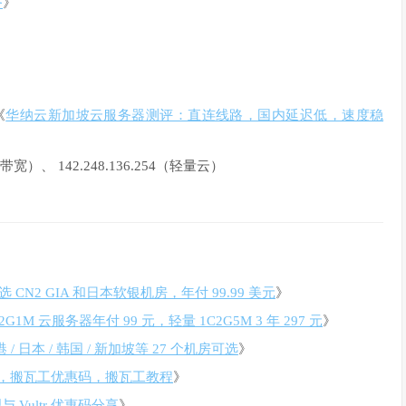
务
》
《
华纳云新加坡云服务器测评：直连线路，国内延迟低，速度稳
带宽）、 142.248.136.254（轻量云）
 CN2 GIA 和日本软银机房，年付 99.99 美元
》
1M 云服务器年付 99 元，轻量 1C2G5M 3 年 297 元
》
/ 日本 / 韩国 / 新加坡等 27 个机房可选
》
，搬瓦工优惠码，搬瓦工教程
》
 Vultr 优惠码分享
》