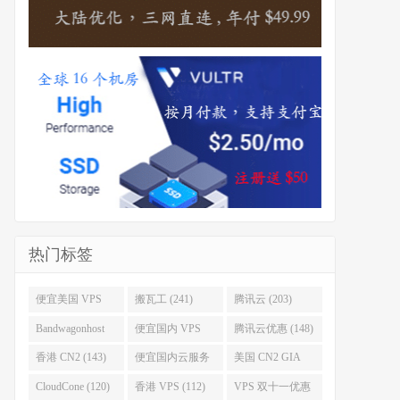
热门标签
便宜美国 VPS
搬瓦工 (241)
腾讯云 (203)
(255)
Bandwagonhost
便宜国内 VPS
腾讯云优惠 (148)
(188)
(167)
香港 CN2 (143)
便宜国内云服务
美国 CN2 GIA
器 (128)
(123)
CloudCone (120)
香港 VPS (112)
VPS 双十一优惠