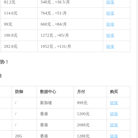
82.2元
548元，≈36.5/月
链接
114.6元
764元，≈51/月
链接
99元
660元，≈84/月
链接
190.8元
1272元，≈85/月
链接
292.8元
1952元，≈131/月
链接
妥协！
峰
防御
数据中心
月付
购买
/
新加坡
999元
链接
/
香港
1200元
链接
/
香港
2088元
链接
20G
香港
1288元
链接