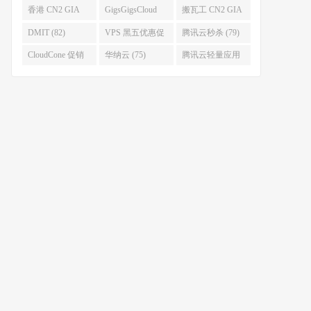
(93)
香港 CN2 GIA
GigsGigsCloud
搬瓦工 CN2 GIA
(92)
(85)
(83)
DMIT (82)
VPS 黑五优惠促
腾讯云秒杀 (79)
销整理 (80)
CloudCone 促销
华纳云 (75)
腾讯云轻量应用
(75)
服务器 (74)